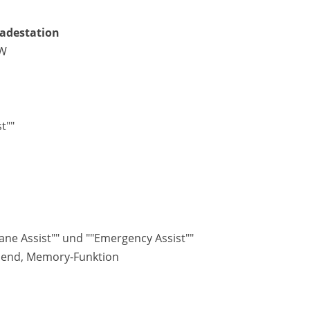
Ladestation
 W
t""
Lane Assist"" und ""Emergency Assist""
ndend, Memory-Funktion