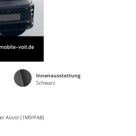
Matthias Voit
Geschäftsführung / Inhaber
Festnetz
0961 381 762
Innenausstattung
Innenausstattung
E-Mail
m.voit@automobile-v
Schwarz
Termin buchen
er Assist (1M9/PAB)