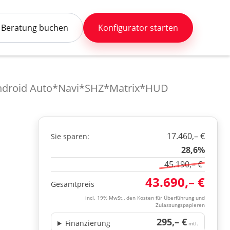
Beratung buchen
Konfigurator starten
Android Auto*Navi*SHZ*Matrix*HUD
17.460,– €
Sie sparen:
28,6%
45.190,– €
43.690,– €
Gesamtpreis
incl. 19% MwSt., den Kosten für Überführung und
Zulassungspapieren
295,– €
Finanzierung
mtl.