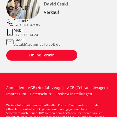
David Csaki
Verkauf
Festnetz
0961 381 762 95
Mobil
0170 300 14 24
E-Mail
d.csaki@automobile-voit.de
Online Termin
Anmelden
AGB (Neufahrzeuge)
AGB (Gebrauchtwagen)
Impressum
Datenschutz
Cookie-Einstellungen
Weitere Informationen zum offiziellen Kraftstoffverbrauch und zu den
offiziellen spezifischen CO
-Emissionen und gegebenenfalls zum
2
Stromverbrauch neuer PKW können dem 'Leitfaden über den offiziellen