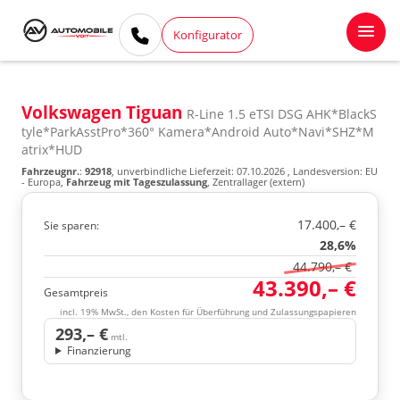
Konfigurator
Volkswagen Tiguan
R-Line 1.5 eTSI DSG AHK*BlackS
tyle*ParkAsstPro*360° Kamera*Android Auto*Navi*SHZ*M
atrix*HUD
Fahrzeugnr.
:
92918
, unverbindliche Lieferzeit:
07.10.2026
, Landesversion: EU
- Europa,
Fahrzeug mit Tageszulassung
, Zentrallager (extern)
17.400,– €
Sie sparen:
28,6%
44.790,– €
43.390,– €
Gesamtpreis
incl. 19% MwSt., den Kosten für Überführung und Zulassungspapieren
293,– €
mtl.
Finanzierung