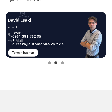
David Csaki
T
Verkauf
Ver
Festnetz
0961 381 762 95
E-Mail
d.csaki@automobile-voit.de
Termin buchen