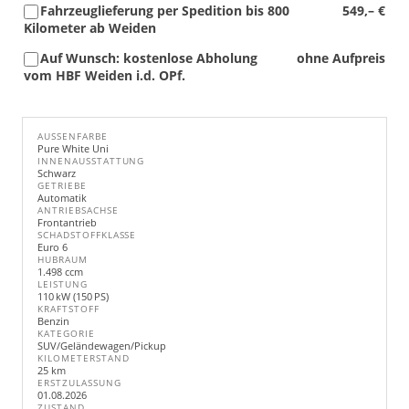
Fahrzeuglieferung per Spedition bis 800
549,– €
Kilometer ab Weiden
Auf Wunsch: kostenlose Abholung
ohne Aufpreis
vom HBF Weiden i.d. OPf.
AUSSENFARBE
Pure White Uni
INNENAUSSTATTUNG
Schwarz
GETRIEBE
Automatik
ANTRIEBSACHSE
Frontantrieb
SCHADSTOFFKLASSE
Euro 6
HUBRAUM
1.498 ccm
LEISTUNG
110 kW (150 PS)
KRAFTSTOFF
Benzin
KATEGORIE
SUV/Geländewagen/Pickup
KILOMETERSTAND
25 km
ERSTZULASSUNG
01.08.2026
ZUSTAND