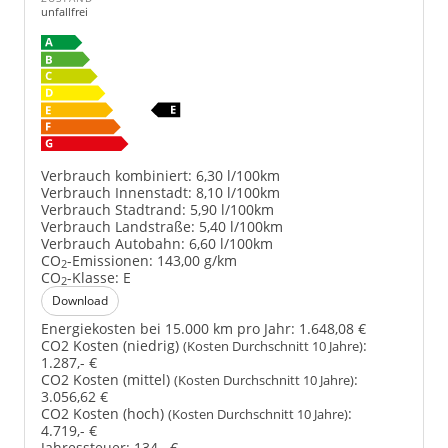
unfallfrei
Verbrauch kombiniert:
6,30 l/100km
Verbrauch Innenstadt:
8,10 l/100km
Verbrauch Stadtrand:
5,90 l/100km
Verbrauch Landstraße:
5,40 l/100km
Verbrauch Autobahn:
6,60 l/100km
CO
-Emissionen:
143,00 g/km
2
CO
-Klasse:
E
2
Download
Energiekosten bei 15.000 km pro Jahr:
1.648,08 €
CO2 Kosten (niedrig)
:
(Kosten Durchschnitt 10 Jahre)
1.287,- €
CO2 Kosten (mittel)
:
(Kosten Durchschnitt 10 Jahre)
3.056,62 €
CO2 Kosten (hoch)
:
(Kosten Durchschnitt 10 Jahre)
4.719,- €
Jahressteuer:
134,- €