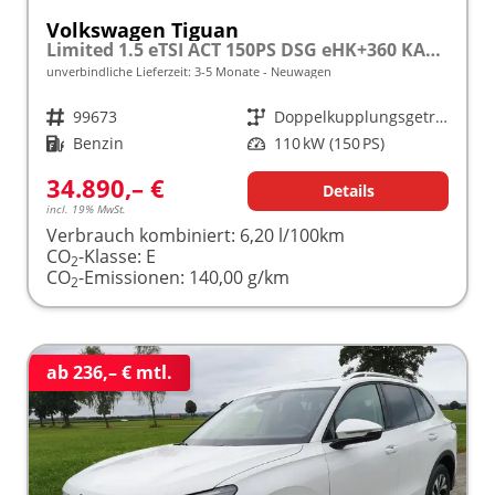
Volkswagen Tiguan
Limited 1.5 eTSI ACT 150PS DSG eHK+360 KAM+ACC+APP+LED PLUS+17" LM+KLIMA frei konfigurierbar!
unverbindliche Lieferzeit: 3-5 Monate
Neuwagen
Fahrzeugnr.
99673
Getriebe
Doppelkupplungsgetriebe (DSG)
Kraftstoff
Benzin
Leistung
110 kW (150 PS)
34.890,– €
Details
incl. 19% MwSt.
Verbrauch kombiniert:
6,20 l/100km
CO
-Klasse:
E
2
CO
-Emissionen:
140,00 g/km
2
ab 236,– € mtl.