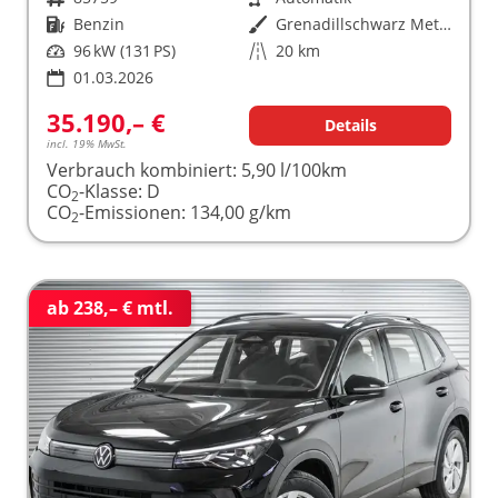
Kraftstoff
Benzin
Außenfarbe
Grenadillschwarz Metallic (0E)
Leistung
96 kW (131 PS)
Kilometerstand
20 km
01.03.2026
35.190,– €
Details
incl. 19% MwSt.
Verbrauch kombiniert:
5,90 l/100km
CO
-Klasse:
D
2
CO
-Emissionen:
134,00 g/km
2
ab 238,– € mtl.