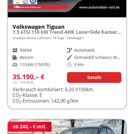
Volkswagen Tiguan
1.5 eTSI 110 kW Trend AHK Lane+Side Kamera VZE
unverbindliche Lieferzeit:
14 Tage
Neuwagen
Fahrzeugnr.
99694
Getriebe
Automatik
Kraftstoff
Benzin
Außenfarbe
Grenaldill Schwarz Metallic
Leistung
110 kW (150 PS)
Kilometerstand
9 km
35.190,– €
Details
incl. 19% MwSt.
Verbrauch kombiniert:
6,20 l/100km
CO
-Klasse:
E
2
CO
-Emissionen:
142,00 g/km
2
ab 240,– € mtl.