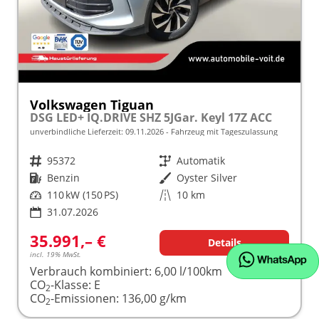
Volkswagen Tiguan
DSG LED+ IQ.DRIVE SHZ 5JGar. Keyl 17Z ACC
unverbindliche Lieferzeit:
09.11.2026
Fahrzeug mit Tageszulassung
Fahrzeugnr.
95372
Getriebe
Automatik
Kraftstoff
Benzin
Außenfarbe
Oyster Silver
Leistung
110 kW (150 PS)
Kilometerstand
10 km
31.07.2026
35.991,– €
Details
incl. 19% MwSt.
Verbrauch kombiniert:
6,00 l/100km
CO
-Klasse:
E
2
CO
-Emissionen:
136,00 g/km
2