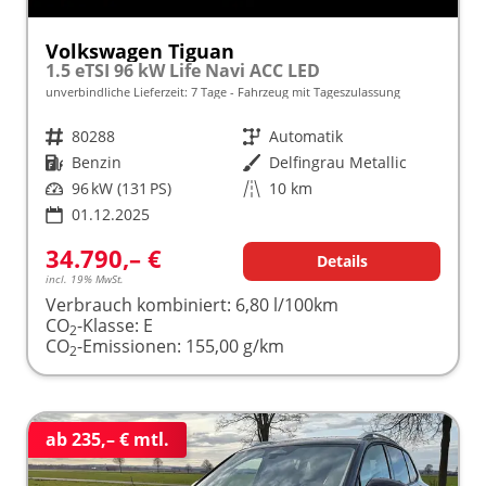
Volkswagen Tiguan
1.5 eTSI 96 kW Life Navi ACC LED
unverbindliche Lieferzeit:
7 Tage
Fahrzeug mit Tageszulassung
Fahrzeugnr.
80288
Getriebe
Automatik
Kraftstoff
Benzin
Außenfarbe
Delfingrau Metallic
Leistung
96 kW (131 PS)
Kilometerstand
10 km
01.12.2025
34.790,– €
Details
incl. 19% MwSt.
Verbrauch kombiniert:
6,80 l/100km
CO
-Klasse:
E
2
CO
-Emissionen:
155,00 g/km
2
ab 235,– € mtl.