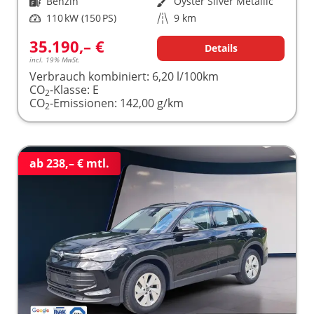
Kraftstoff
Benzin
Außenfarbe
Oyster Silver Metallic
Leistung
110 kW (150 PS)
Kilometerstand
9 km
35.190,– €
Details
incl. 19% MwSt.
Verbrauch kombiniert:
6,20 l/100km
CO
-Klasse:
E
2
CO
-Emissionen:
142,00 g/km
2
ab 238,– € mtl.