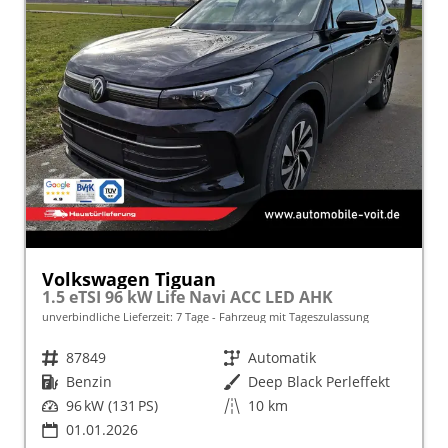
Volkswagen Tiguan
1.5 eTSI 96 kW Life Navi ACC LED AHK
unverbindliche Lieferzeit:
7 Tage
Fahrzeug mit Tageszulassung
Fahrzeugnr.
87849
Getriebe
Automatik
Kraftstoff
Benzin
Außenfarbe
Deep Black Perleffekt
Leistung
96 kW (131 PS)
Kilometerstand
10 km
01.01.2026