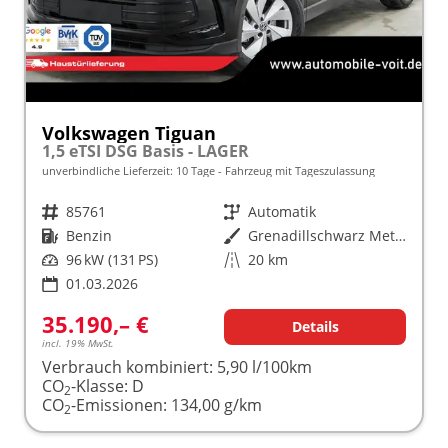
Volkswagen Tiguan
1,5 eTSI DSG Basis - LAGER
unverbindliche Lieferzeit:
10 Tage
Fahrzeug mit Tageszulassung
Fahrzeugnr.
85761
Getriebe
Automatik
Kraftstoff
Benzin
Außenfarbe
Grenadillschwarz Metallic (0E)
Leistung
96 kW (131 PS)
Kilometerstand
20 km
01.03.2026
35.190,– €
Details
incl. 19% MwSt.
Verbrauch kombiniert:
5,90 l/100km
CO
-Klasse:
D
2
CO
-Emissionen:
134,00 g/km
2