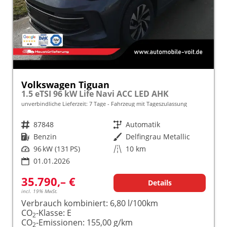
Volkswagen Tiguan
1.5 eTSI 96 kW Life Navi ACC LED AHK
unverbindliche Lieferzeit:
7 Tage
Fahrzeug mit Tageszulassung
Fahrzeugnr.
87848
Getriebe
Automatik
Kraftstoff
Benzin
Außenfarbe
Delfingrau Metallic
Leistung
96 kW (131 PS)
Kilometerstand
10 km
01.01.2026
35.790,– €
Details
incl. 19% MwSt.
Verbrauch kombiniert:
6,80 l/100km
CO
-Klasse:
E
2
CO
-Emissionen:
155,00 g/km
2