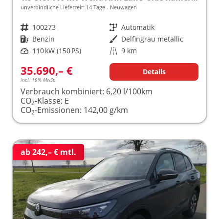
unverbindliche Lieferzeit:
14 Tage
Neuwagen
Fahrzeugnr.
100273
Getriebe
Automatik
Kraftstoff
Benzin
Außenfarbe
Delfingrau metallic
Leistung
110 kW (150 PS)
Kilometerstand
9 km
35.690,– €
Details
incl. 19% MwSt.
Verbrauch kombiniert:
6,20 l/100km
CO
-Klasse:
E
2
CO
-Emissionen:
142,00 g/km
2
ab 242,– € mtl.