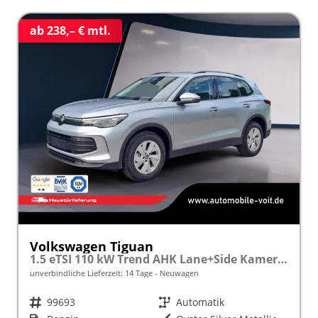
ab 238,– € mtl.
Volkswagen Tiguan
1.5 eTSI 110 kW Trend AHK Lane+Side Kamera VZE
unverbindliche Lieferzeit:
14 Tage
Neuwagen
Fahrzeugnr.
99693
Getriebe
Automatik