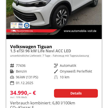
Volkswagen Tiguan
1.5 eTSI 96 kW Life Navi ACC LED
unverbindliche Lieferzeit:
7 Tage
Fahrzeug mit Tageszulassung
Fahrzeugnr.
77436
Getriebe
Automatik
Kraftstoff
Benzin
Außenfarbe
Onyxweiß Perleffekt
Leistung
96 kW (131 PS)
Kilometerstand
10 km
01.12.2025
34.990,– €
Details
incl. 19% MwSt.
Verbrauch kombiniert:
6,80 l/100km
CO
-Klasse:
E