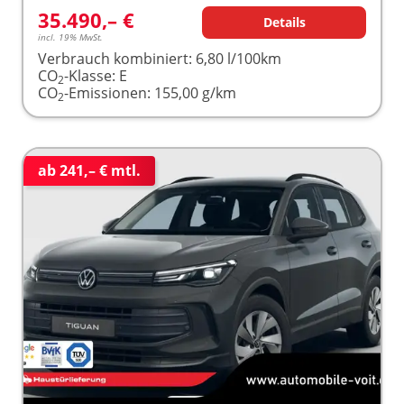
35.490,– €
Details
incl. 19% MwSt.
Verbrauch kombiniert:
6,80 l/100km
CO
-Klasse:
E
2
CO
-Emissionen:
155,00 g/km
2
ab 241,– € mtl.