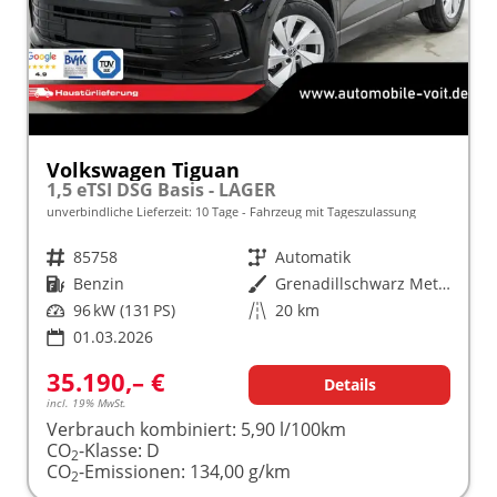
Volkswagen Tiguan
1,5 eTSI DSG Basis - LAGER
unverbindliche Lieferzeit:
10 Tage
Fahrzeug mit Tageszulassung
Fahrzeugnr.
85758
Getriebe
Automatik
Kraftstoff
Benzin
Außenfarbe
Grenadillschwarz Metallic (0E)
Leistung
96 kW (131 PS)
Kilometerstand
20 km
01.03.2026
35.190,– €
Details
incl. 19% MwSt.
Verbrauch kombiniert:
5,90 l/100km
CO
-Klasse:
D
2
CO
-Emissionen:
134,00 g/km
2