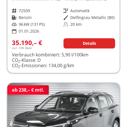
Fahrzeugnr.
72509
Getriebe
Automatik
Kraftstoff
Benzin
Außenfarbe
Delfingrau Metallic (B0)
Leistung
96 kW (131 PS)
Kilometerstand
20 km
01.01.2026
35.190,– €
Details
incl. 19% MwSt.
Verbrauch kombiniert:
5,90 l/100km
CO
-Klasse:
D
2
CO
-Emissionen:
134,00 g/km
2
ab 238,– € mtl.