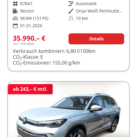
Fahrzeugnr.
87847
Getriebe
Automatik
Kraftstoff
Benzin
Außenfarbe
Onyx Weiß Perlmutteffekt
Leistung
96 kW (131 PS)
Kilometerstand
10 km
01.01.2026
35.990,– €
Details
incl. 19% MwSt.
Verbrauch kombiniert:
6,80 l/100km
CO
-Klasse:
E
2
CO
-Emissionen:
155,00 g/km
2
ab 243,– € mtl.