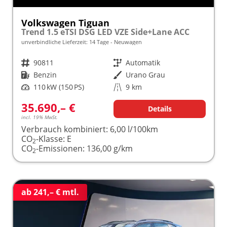
Volkswagen Tiguan
Trend 1.5 eTSI DSG LED VZE Side+Lane ACC
unverbindliche Lieferzeit:
14 Tage
Neuwagen
Fahrzeugnr.
90811
Getriebe
Automatik
Kraftstoff
Benzin
Außenfarbe
Urano Grau
Leistung
110 kW (150 PS)
Kilometerstand
9 km
35.690,– €
Details
incl. 19% MwSt.
Verbrauch kombiniert:
6,00 l/100km
CO
-Klasse:
E
2
CO
-Emissionen:
136,00 g/km
2
ab 241,– € mtl.