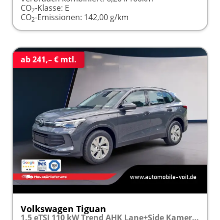
CO
-Klasse:
E
2
CO
-Emissionen:
142,00 g/km
2
ab 241,– € mtl.
Volkswagen Tiguan
1.5 eTSI 110 kW Trend AHK Lane+Side Kamera SHZ