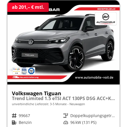
ab 201,– € mtl.
Volkswagen Tiguan
Trend Limited 1.5 eTSI ACT 130PS DSG ACC+KAMERA+APP+KLIMA+LED+17" LM frei konfigurierbar!
unverbindliche Lieferzeit: 3-5 Monate
Neuwagen
Fahrzeugnr.
99667
Getriebe
Doppelkupplungsgetriebe (DSG)
Kraftstoff
Benzin
Leistung
96 kW (131 PS)