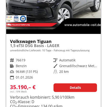
Volkswagen Tiguan
1,5 eTSI DSG Basis - LAGER
unverbindliche Lieferzeit:
10 Tage
Fahrzeug mit Tageszulassung
Fahrzeugnr.
76619
Getriebe
Automatik
Kraftstoff
Benzin
Außenfarbe
Grenadillschwarz Metallic (0E)
Leistung
96 kW (131 PS)
Kilometerstand
20 km
01.01.2026
35.190,– €
Details
incl. 19% MwSt.
Verbrauch kombiniert:
5,90 l/100km
CO
-Klasse:
D
2
CO
-Emissionen:
134,00 g/km