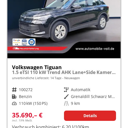
Volkswagen Tiguan
1.5 eTSI 110 kW Trend AHK Lane+Side Kamera SHZ
unverbindliche Lieferzeit:
14 Tage
Neuwagen
Fahrzeugnr.
100272
Getriebe
Automatik
Kraftstoff
Benzin
Außenfarbe
Grenaldill Schwarz Metallic
Leistung
110 kW (150 PS)
Kilometerstand
9 km
35.690,– €
Details
incl. 19% MwSt.
Verbrauch kombiniert:
6,20 l/100km