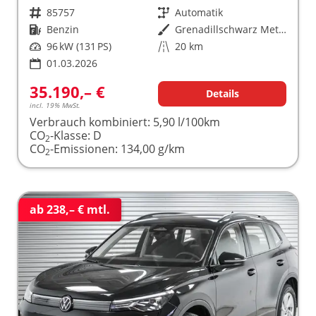
Fahrzeugnr.
85757
Getriebe
Automatik
Kraftstoff
Benzin
Außenfarbe
Grenadillschwarz Metallic (0E)
Leistung
96 kW (131 PS)
Kilometerstand
20 km
01.03.2026
35.190,– €
Details
incl. 19% MwSt.
Verbrauch kombiniert:
5,90 l/100km
CO
-Klasse:
D
2
CO
-Emissionen:
134,00 g/km
2
ab 238,– € mtl.