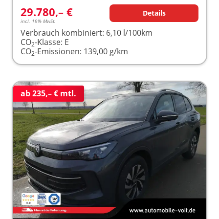
29.780,– €
Details
incl. 19% MwSt.
Verbrauch kombiniert:
6,10 l/100km
CO
-Klasse:
E
2
CO
-Emissionen:
139,00 g/km
2
ab 235,– € mtl.