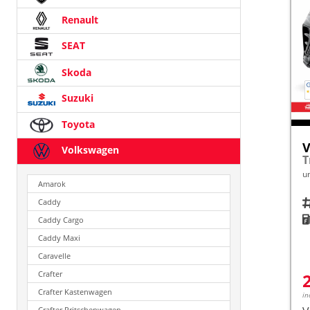
Renault
SEAT
Skoda
Suzuki
Toyota
V
Volkswagen
u
Amarok
Fah
Caddy
K
Caddy Cargo
Caddy Maxi
Caravelle
Crafter
Crafter Kastenwagen
in
Crafter Pritschenwagen