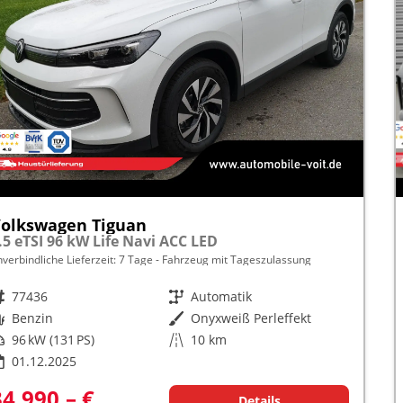
olkswagen Tiguan
.5 eTSI 96 kW Life Navi ACC LED
nverbindliche Lieferzeit:
7 Tage
Fahrzeug mit Tageszulassung
rzeugnr.
77436
Getriebe
Automatik
raftstoff
Benzin
Außenfarbe
Onyxweiß Perleffekt
istung
96 kW (131 PS)
Kilometerstand
10 km
01.12.2025
34.990,– €
Details