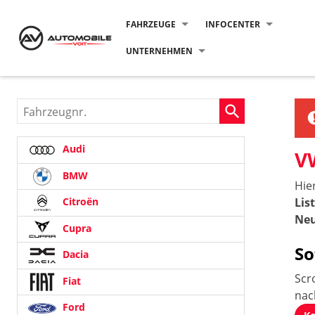
FAHRZEUGE
INFOCENTER
UNTERNEHMEN
Fahrzeugnr.
Audi
V
BMW
Hie
Lis
Citroën
Neu
Cupra
So
Dacia
Scr
Fiat
na
Ford