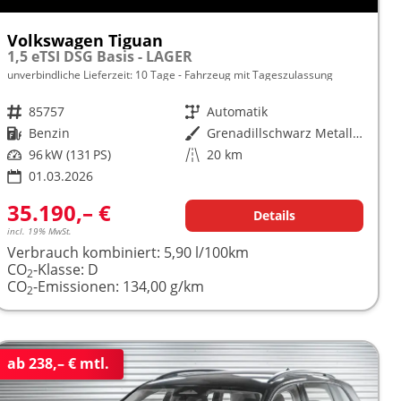
Volkswagen Tiguan
1,5 eTSI DSG Basis - LAGER
unverbindliche Lieferzeit:
10 Tage
Fahrzeug mit Tageszulassung
Fahrzeugnr.
85757
Getriebe
Automatik
Kraftstoff
Benzin
Außenfarbe
Grenadillschwarz Metallic (0E)
Leistung
96 kW (131 PS)
Kilometerstand
20 km
01.03.2026
35.190,– €
Details
incl. 19% MwSt.
Verbrauch kombiniert:
5,90 l/100km
CO
-Klasse:
D
2
CO
-Emissionen:
134,00 g/km
2
ab 238,– € mtl.