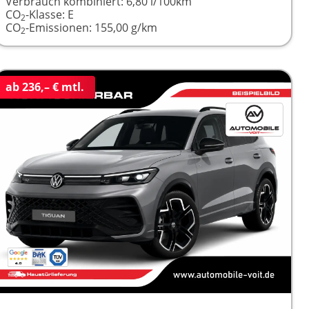
Verbrauch kombiniert:
6,80 l/100km
CO
-Klasse:
E
2
CO
-Emissionen:
155,00 g/km
2
ab 236,– € mtl.