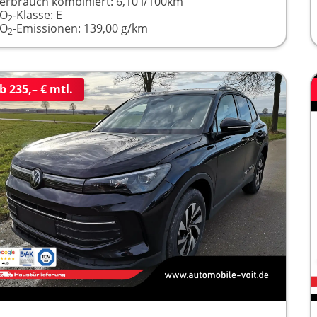
erbrauch kombiniert:
6,10 l/100km
CO
-Klasse:
E
2
CO
-Emissionen:
139,00 g/km
2
b 235,– € mtl.