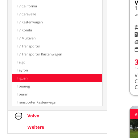
V
T7 California
1
T7 Caravelle
u
T7 Kastenwagen
Fah
T7 Kombi
K
T7 Multivan
Le
T7 Transporter
T7 Transporter Kastenwagen
Taigo
in
Tayron
V
Tiguan
Touareg
Touran
Transporter Kastenwagen
a
Volvo
Weitere