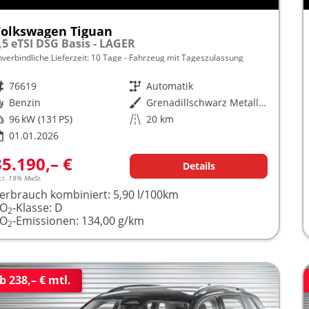
olkswagen Tiguan
,5 eTSI DSG Basis - LAGER
nverbindliche Lieferzeit:
10 Tage
Fahrzeug mit Tageszulassung
rzeugnr.
76619
Getriebe
Automatik
raftstoff
Benzin
Außenfarbe
Grenadillschwarz Metallic (0E)
istung
96 kW (131 PS)
Kilometerstand
20 km
01.01.2026
35.190,– €
Details
cl. 19% MwSt.
erbrauch kombiniert:
5,90 l/100km
CO
-Klasse:
D
2
CO
-Emissionen:
134,00 g/km
2
b 238,– € mtl.