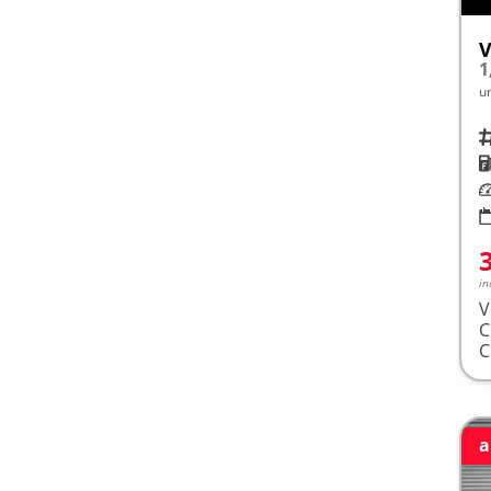
V
1
u
Fah
K
Le
in
V
a