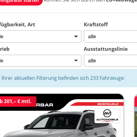
nfigurator starten
fügbarkeit, Art
Kraftstoff
rieb
Ausstattungslinie
n Ihrer aktuellen Filterung befinden sich
233
Fahrzeuge:
b 201,– € mtl.