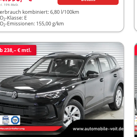
cl. 19% MwSt.
erbrauch kombiniert:
6,80 l/100km
CO
-Klasse:
E
2
CO
-Emissionen:
155,00 g/km
2
b 238,– € mtl.