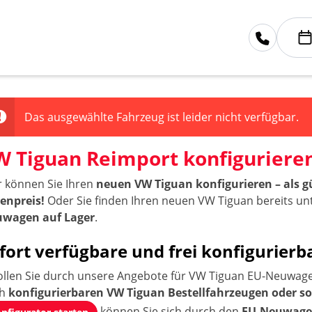
Das ausgewählte Fahrzeug ist leider nicht verfügbar.
W Tiguan Reimport konfiguriere
r können Sie Ihren
neuen VW Tiguan konfigurieren – als
tenpreis!
Oder Sie finden Ihren neuen VW Tiguan bereits u
wagen auf Lager
.
fort verfügbare und frei konfigurie
ollen Sie durch unsere Angebote für VW Tiguan EU-Neuwagen
ch
konfigurierbaren VW Tiguan Bestellfahrzeugen oder s
können Sie sich durch den
EU-Neuwagen