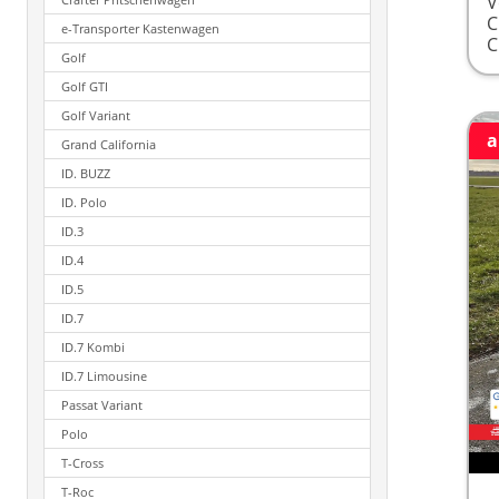
V
e-Transporter Kastenwagen
Golf
Golf GTI
Golf Variant
a
Grand California
ID. BUZZ
ID. Polo
ID.3
ID.4
ID.5
ID.7
ID.7 Kombi
ID.7 Limousine
Passat Variant
Polo
T-Cross
T-Roc