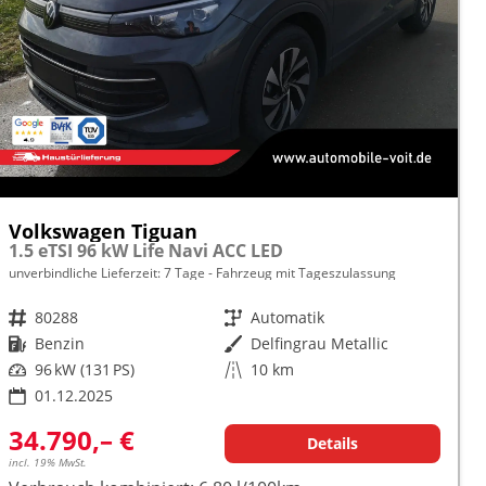
Volkswagen Tiguan
1.5 eTSI 96 kW Life Navi ACC LED
unverbindliche Lieferzeit:
7 Tage
Fahrzeug mit Tageszulassung
Fahrzeugnr.
80288
Getriebe
Automatik
Kraftstoff
Benzin
Außenfarbe
Delfingrau Metallic
Leistung
96 kW (131 PS)
Kilometerstand
10 km
01.12.2025
34.790,– €
Details
incl. 19% MwSt.