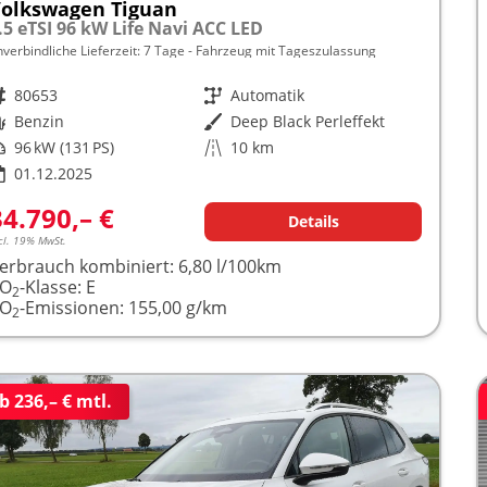
olkswagen Tiguan
.5 eTSI 96 kW Life Navi ACC LED
nverbindliche Lieferzeit:
7 Tage
Fahrzeug mit Tageszulassung
rzeugnr.
80653
Getriebe
Automatik
raftstoff
Benzin
Außenfarbe
Deep Black Perleffekt
istung
96 kW (131 PS)
Kilometerstand
10 km
01.12.2025
34.790,– €
Details
cl. 19% MwSt.
erbrauch kombiniert:
6,80 l/100km
CO
-Klasse:
E
2
CO
-Emissionen:
155,00 g/km
2
b 236,– € mtl.