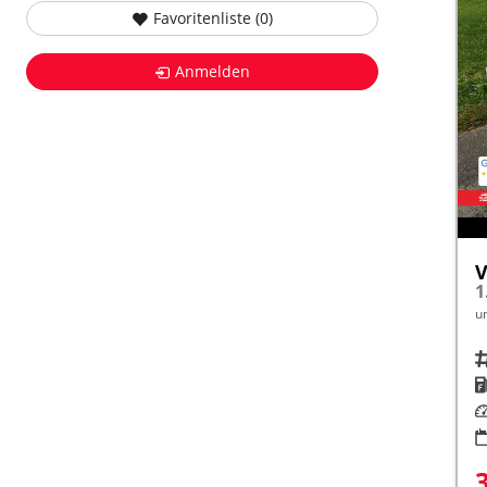
Favoritenliste (
0
)
Anmelden
V
1
u
Fah
K
Le