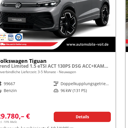
olkswagen Tiguan
Trend Limited 1.5 eTSI ACT 130PS DSG ACC+KAMERA+APP+KLIMA+LED+17" LM frei konfigurierbar!
nverbindliche Lieferzeit: 3-5 Monate
Neuwagen
rzeugnr.
99667
Getriebe
Doppelkupplungsgetriebe (DSG)
raftstoff
Benzin
Leistung
96 kW (131 PS)
29.780,– €
Details
cl. 19% MwSt.