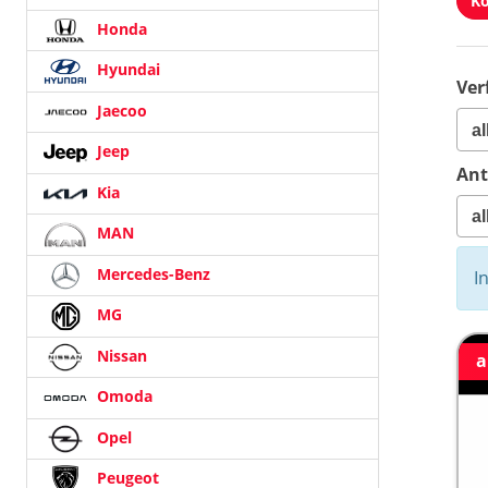
Ko
Honda
Hyundai
Ver
Jaecoo
Jeep
Ant
Kia
MAN
Mercedes-Benz
I
MG
Nissan
a
Omoda
Opel
Peugeot