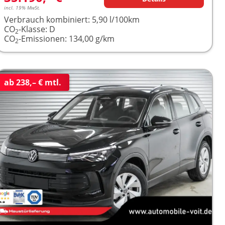
incl. 19% MwSt.
Verbrauch kombiniert:
5,90 l/100km
CO
-Klasse:
D
2
CO
-Emissionen:
134,00 g/km
2
ab 238,– € mtl.