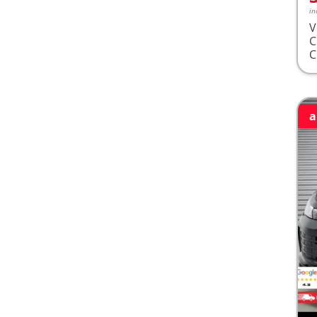
in
V
a