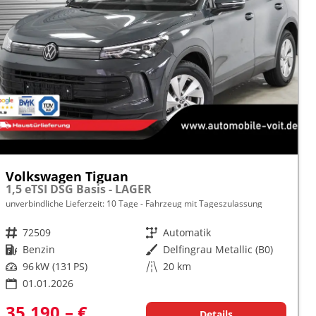
Volkswagen Tiguan
1,5 eTSI DSG Basis - LAGER
unverbindliche Lieferzeit:
10 Tage
Fahrzeug mit Tageszulassung
Fahrzeugnr.
72509
Getriebe
Automatik
Kraftstoff
Benzin
Außenfarbe
Delfingrau Metallic (B0)
Leistung
96 kW (131 PS)
Kilometerstand
20 km
01.01.2026
35.190,– €
Details