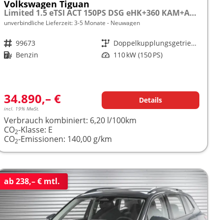
Volkswagen Tiguan
Limited 1.5 eTSI ACT 150PS DSG eHK+360 KAM+ACC+APP+LED PLUS+17" LM+KLIMA frei konfigurierbar!
unverbindliche Lieferzeit: 3-5 Monate
Neuwagen
Fahrzeugnr.
99673
Getriebe
Doppelkupplungsgetriebe (DSG)
Kraftstoff
Benzin
Leistung
110 kW (150 PS)
34.890,– €
Details
incl. 19% MwSt.
Verbrauch kombiniert:
6,20 l/100km
CO
-Klasse:
E
2
CO
-Emissionen:
140,00 g/km
2
ab 238,– € mtl.