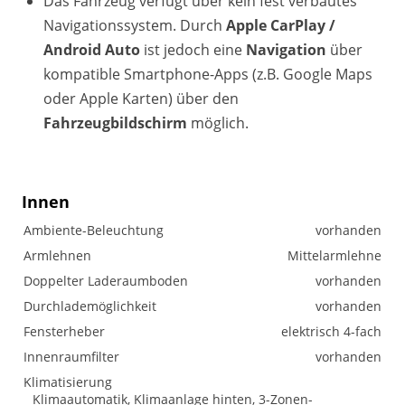
Das Fahrzeug verfügt über kein fest verbautes
Navigationssystem. Durch
Apple CarPlay /
Android Auto
ist jedoch eine
Navigation
über
kompatible Smartphone-Apps (z.B. Google Maps
oder Apple Karten) über den
Fahrzeugbildschirm
möglich.
Innen
Ambiente-Beleuchtung
vorhanden
Armlehnen
Mittelarmlehne
Doppelter Laderaumboden
vorhanden
Durchlademöglichkeit
vorhanden
Fensterheber
elektrisch 4-fach
Innenraumfilter
vorhanden
Klimatisierung
Klimaautomatik, Klimaanlage hinten, 3-Zonen-