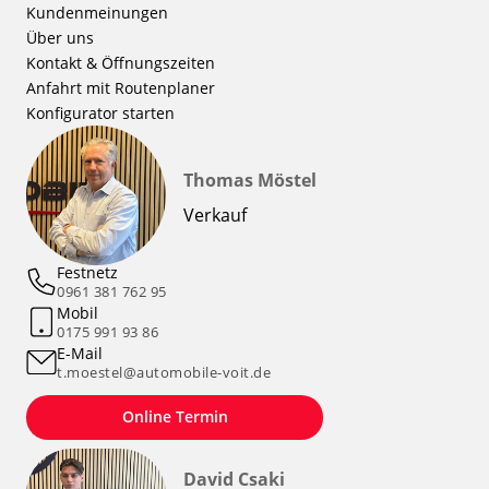
Kundenmeinungen
Über uns
Kontakt & Öffnungszeiten
Anfahrt mit Routenplaner
Konfigurator starten
Thomas Möstel
Verkauf
Festnetz
0961 381 762 95
Mobil
0175 991 93 86
E-Mail
t.moestel@automobile-voit.de
Online Termin
David Csaki