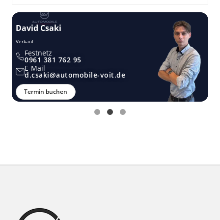
Thomas Möstel
Verkauf
Festnetz
0961 381 762 95
E-Mail
t.moestel@automobile-voit.de
Termin buchen