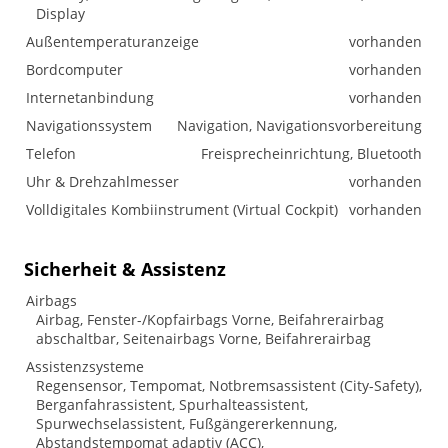
Display
Außentemperaturanzeige
vorhanden
Bordcomputer
vorhanden
Internetanbindung
vorhanden
Navigationssystem
Navigation, Navigationsvorbereitung
Telefon
Freisprecheinrichtung, Bluetooth
Uhr & Drehzahlmesser
vorhanden
Volldigitales Kombiinstrument (Virtual Cockpit)
vorhanden
Sicherheit & Assistenz
Airbags
Airbag, Fenster-/Kopfairbags Vorne, Beifahrerairbag
abschaltbar, Seitenairbags Vorne, Beifahrerairbag
Assistenzsysteme
Regensensor, Tempomat, Notbremsassistent (City-Safety),
Berganfahrassistent, Spurhalteassistent,
Spurwechselassistent, Fußgängererkennung,
Abstandstempomat adaptiv (ACC),