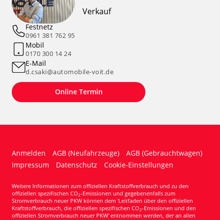
Verkauf
Festnetz
0961 381 762 95
Mobil
0170 300 14 24
E-Mail
d.csaki@automobile-voit.de
Online Termin
Anmelden
AGB (Neufahrzeuge)
AGB (Gebrauchtwagen)
Impressum
Datenschutz
Cookie-Einstellungen
Weitere Informationen zum offiziellen Kraftstoffverbrauch und zu den
offiziellen spezifischen CO
-Emissionen und gegebenenfalls zum
2
Stromverbrauch neuer PKW können dem 'Leitfaden über den offiziellen
Kraftstoffverbrauch, die offiziellen spezifischen CO
-Emissionen und den
2
offiziellen Stromverbrauch neuer PKW' entnommen werden, der an allen