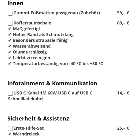
Innen
Gummi-Fußmatten passgenau (Zubehör)
59,– €
Kofferraumschale
69,– €
✔ Maßgefertigt
✔ Hoher Rand als Schmutzfang
✔ Besonders strapazierfähig
✔ Wasserabweisend
✔ Ölundurchlässig
✔ Leicht zu reinigen
✔ Temperaturbeständig von -40 °C bis +80 °C
Infotainment & Kommunikation
USB C Kabel 1M 60W USB C auf USB C
14,– €
Schnellladekabel
Sicherheit & Assistenz
Erste-Hilfe-Set
25,– €
✔ Warndreieck