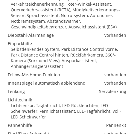
Verkehrzeichenerkennung, Toter-Winkel-Assistent,
Querverkehrsassistent (RCTA), Müdigkeitserkennungs-
Sensor, Sprachassistent, Notrufsystem, Autonomes
Notbremssystem, Abstandswarner,
Geschwindigkeitsbegrenzer, Ausweichassistent (ESA)
Diebstahl-Alarmanlage
vorhanden
Einparkhilfe
Selbstlenkendes System, Park Distance Control vorne,
Park Distance Control hinten, Rückfahrkamera, 360°-
Kamera (Surround View), Ausparkassistent,
Anhängerrangierassistent
Follow-Me-Home-Funktion
vorhanden
Innenspiegel automatisch abblendend
vorhanden
Lenkung
Servolenkung
Lichttechnik
Lichtsensor, Tagfahrlicht, LED-Rückleuchten, LED-
Scheinwerfer, Fernlichtassistent, LED-Tagfahrlicht, Voll-
LED Scheinwerfer
Pannenhilfe
Pannenkit
Start/Stop-Automatik
vorhanden