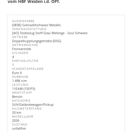
vom HBF Weiden i.d. OPf.
AUSSENFARBE
[0E0E] Grenadillschwarz Metallic
INNENAUSSTATTUNG
[AO] Sitzbezug Stoff Grau Melenge - Soul Schwarz
GETRIEBE
Doppelkupplungsgetriebe (DSG)
ANTRIEBSACHSE
Frontantrieb
ZYLINDER
4
PARTIKELFILTER
1
SCHADSTOFFKLASSE
Euro 6
HUBRAUM
1.498 ccm
LEISTUNG
110 kW (150 PS)
KRAFTSTOFF
Benzin
KATEGORIE
SUV/Geländewagen/Pickup
KILOMETERSTAND
20 km
MODELLJAHR
2026
ZUSTAND
unfallfrei