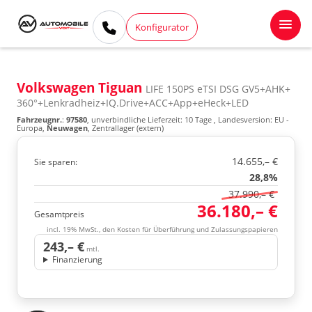
Konfigurator
Volkswagen Tiguan
LIFE 150PS eTSI DSG GV5+AHK+
360°+Lenkradheiz+IQ.Drive+ACC+App+eHeck+LED
Fahrzeugnr.
:
97580
, unverbindliche Lieferzeit:
10 Tage
, Landesversion: EU -
Europa,
Neuwagen
, Zentrallager (extern)
14.655,– €
Sie sparen:
28,8%
37.990,– €
36.180,– €
Gesamtpreis
incl. 19% MwSt., den Kosten für Überführung und Zulassungspapieren
243,– €
mtl.
Finanzierung