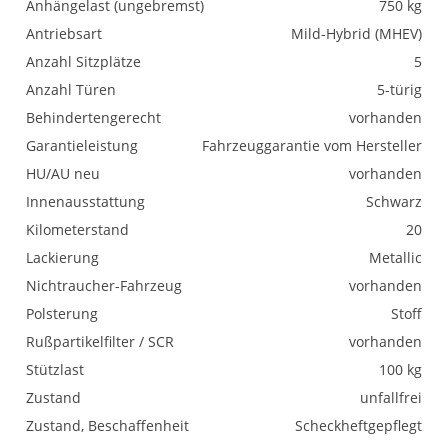
Anhängelast (ungebremst)
750 kg
Antriebsart
Mild-Hybrid (MHEV)
Anzahl Sitzplätze
5
Anzahl Türen
5-türig
Behindertengerecht
vorhanden
Garantieleistung
Fahrzeuggarantie vom Hersteller
HU/AU neu
vorhanden
Innenausstattung
Schwarz
Kilometerstand
20
Lackierung
Metallic
Nichtraucher-Fahrzeug
vorhanden
Polsterung
Stoff
Rußpartikelfilter / SCR
vorhanden
Stützlast
100 kg
Zustand
unfallfrei
Zustand, Beschaffenheit
Scheckheftgepflegt