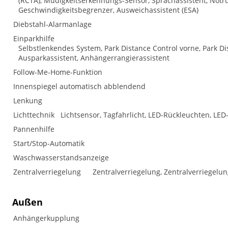
(RCTA), Müdigkeitserkennungs-Sensor, Sprachassistent, No
Geschwindigkeitsbegrenzer, Ausweichassistent (ESA)
Diebstahl-Alarmanlage
Einparkhilfe
Selbstlenkendes System, Park Distance Control vorne, Park D
Ausparkassistent, Anhängerrangierassistent
Follow-Me-Home-Funktion
Innenspiegel automatisch abblendend
Lenkung
Lichttechnik
Lichtsensor, Tagfahrlicht, LED-Rückleuchten, LED-
Pannenhilfe
Start/Stop-Automatik
Waschwasserstandsanzeige
Zentralverriegelung
Zentralverriegelung, Zentralverriegelu
Außen
Anhängerkupplung