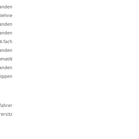
anden
mlehne
anden
anden
 4-fach
anden
omatik
anden
wippen
fahrer
ersitz