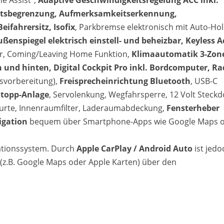
e Assist",
Adaptive Geschwindigkeitsregelung ACC inkl.
itsbegrenzung, Aufmerksamkeitserkennung,
Beifahrersitz, Isofix
, Parkbremse elektronisch mit Auto-Hol
ßenspiegel elektrisch einstell- und beheizbar, Keyless A
sor, Coming/Leaving Home Funktion,
Klimaautomatik 3-Zon
 und hinten, Digital Cockpit Pro inkl. Bordcomputer, Ra
nsvorbereitung),
Freisprecheinrichtung Bluetooth
, USB-C
Stopp-Anlage
, Servolenkung, Wegfahrsperre, 12 Volt Steckd
gurte, Innenraumfilter, Laderaumabdeckung,
Fensterheber
igation
bequem über Smartphone-Apps wie Google Maps 
gationssystem. Durch
Apple CarPlay / Android Auto
ist jedo
z.B. Google Maps oder Apple Karten) über den