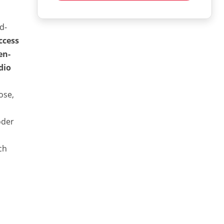
d-
ccess
en-
dio
ose,
oder
ch