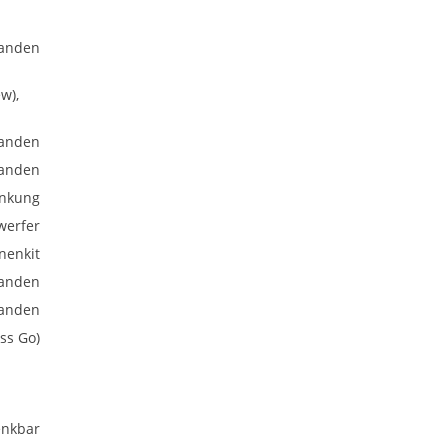
anden
w),
anden
anden
enkung
werfer
nenkit
anden
anden
ss Go)
nkbar