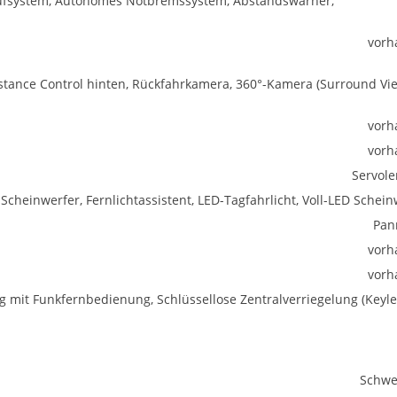
trufsystem, Autonomes Notbremssystem, Abstandswarner,
vorh
istance Control hinten, Rückfahrkamera, 360°-Kamera (Surround Vie
vorh
vorh
Servol
Scheinwerfer, Fernlichtassistent, LED-Tagfahrlicht, Voll-LED Schein
Pan
vorh
vorh
ng mit Funkfernbedienung, Schlüssellose Zentralverriegelung (Keyle
Schwe