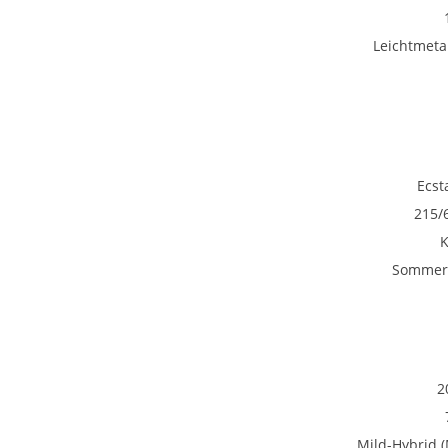
Leichtmetal
Ecst
215/
Sommerr
2
Mild-Hybrid 