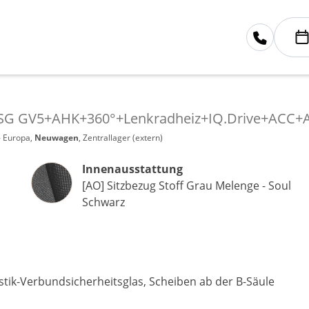
 DSG GV5+AHK+360°+Lenkradheiz+IQ.Drive+ACC
- Europa,
Neuwagen
, Zentrallager (extern)
Innenausstattung
Innenausstattung
[AO] Sitzbezug Stoff Grau Melenge - Soul
Schwarz
ustik-Verbundsicherheitsglas, Scheiben ab der B-Säule