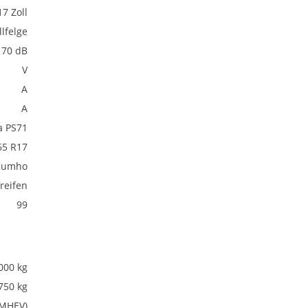
17 Zoll
lfelge
70 dB
V
A
A
a PS71
65 R17
Kumho
eifen
99
000 kg
750 kg
(MHEV)