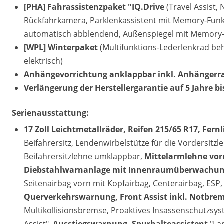
[PHA] Fahrassistenzpaket "IQ.Drive
(Travel Assist,
Rückfahrkamera, Parklenkassistent mit Memory-Funkt
automatisch abblendend, Außenspiegel mit Memory-F
[WPL] Winterpaket
(Multifunktions-Lederlenkrad be
elektrisch)
Anhängevorrichtung anklappbar inkl. Anhängerrang
Verlängerung der Herstellergarantie auf 5 Jahre b
Serienausstattung:
17 Zoll Leichtmetallräder, Reifen 215/65 R17, Fern
Beifahrersitz, Lendenwirbelstütze für die Vordersitz
Beifahrersitzlehne umklappbar,
Mittelarmlehne vor
Diebstahlwarnanlage mit Innenraumüberwachu
Seitenairbag vorn mit Kopfairbag, Centerairbag, ESP,
Querverkehrswarnung, Front Assist inkl. Notbr
Multikollisionsbremse, Proaktives Insassenschutzsys