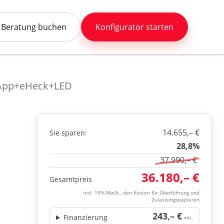
Beratung buchen
Konfigurator starten
+App+eHeck+LED
14.655,– €
Sie sparen:
28,8%
37.990,– €
36.180,– €
Gesamtpreis
incl. 19% MwSt., den Kosten für Überführung und
Zulassungspapieren
243,– €
Finanzierung
mtl.