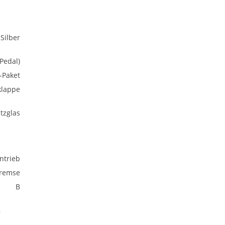
Silber
Pedal)
-Paket
klappe
tzglas
ntrieb
bremse
B
,