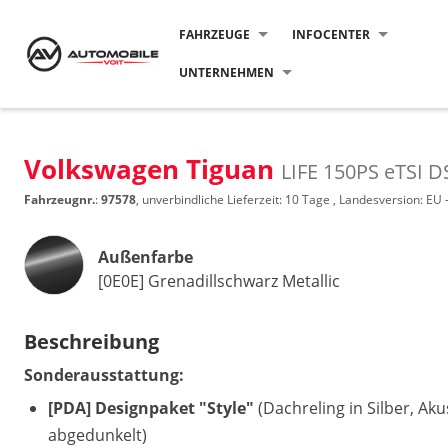
FAHRZEUGE
INFOCENTER
UNTERNEHMEN
Volkswagen Tiguan
LIFE 150PS eTSI
Fahrzeugnr.
:
97578
, unverbindliche Lieferzeit:
10 Tage
, Landesversion: EU 
Außenfarbe
[0E0E] Grenadillschwarz Metallic
Beschreibung
Sonderausstattung:
[PDA] Designpaket "Style"
(Dachreling in Silber, Ak
abgedunkelt)