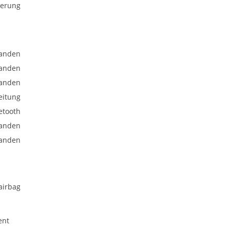
uerung
anden
anden
anden
eitung
etooth
anden
anden
airbag
ent