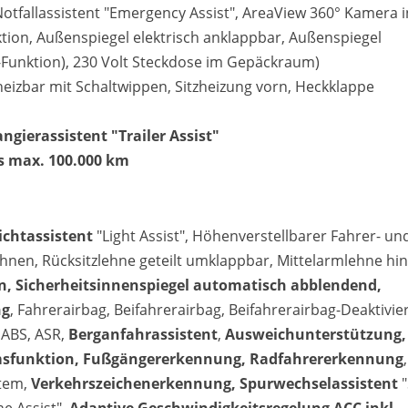
 Notfallassistent "Emergency Assist", AreaView 360° Kamera i
ion, Außenspiegel elektrisch anklappbar, Außenspiegel
unktion), 230 Volt Steckdose im Gepäckraum)
heizbar mit Schaltwippen, Sitzheizung vorn, Heckklappe
Matthias Voit
ierassistent "Trailer Assist"
Geschäftsführung / Inhaber
is max. 100.000 km
Festnetz
0961 381 762
E-Mail
lichtassistent
"Light Assist", Höhenverstellbarer Fahrer- un
m.voit@automobile-v
lehnen, Rücksitzlehne geteilt umklappbar, Mittelarmlehne hin
n, Sicherheitsinnenspiegel automatisch abblendend,
Termin buchen
ng
, Fahrerairbag, Beifahrerairbag, Beifahrerairbag-Deaktivie
 ABS, ASR,
Berganfahrassistent
,
Ausweichunterstützung,
emsfunktion, Fußgängererkennung, Radfahrererkennung
,
tem,
Verkehrszeichenerkennung, Spurwechselassistent
"