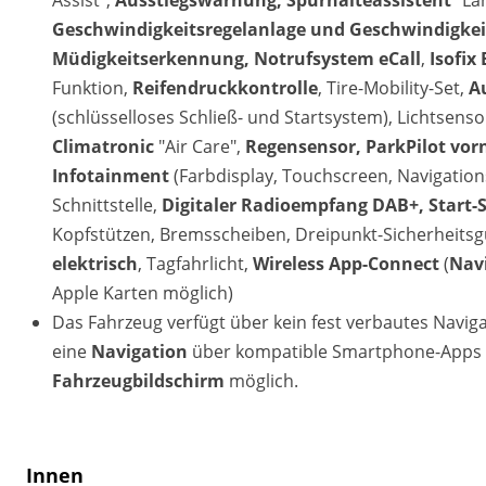
Assist",
Ausstiegswarnung, Spurhalteassistent
"Lan
Geschwindigkeitsregelanlage und Geschwindigke
Müdigkeitserkennung, Notrufsystem eCall
,
Isofix 
Funktion,
Reifendruckkontrolle
, Tire-Mobility-Set,
Au
(schlüsselloses Schließ- und Startsystem), Lichtsen
Climatronic
"Air Care",
Regensensor, ParkPilot vorn
Infotainment
(Farbdisplay, Touchscreen, Navigatio
Schnittstelle,
Digitaler Radioempfang DAB+, Start-
Kopfstützen, Bremsscheiben, Dreipunkt-Sicherheits
elektrisch
, Tagfahrlicht,
Wireless App-Connect
(
Nav
Apple Karten möglich)
Das Fahrzeug verfügt über kein fest verbautes Navi
eine
Navigation
über kompatible Smartphone-Apps (
Fahrzeugbildschirm
möglich.
Innen