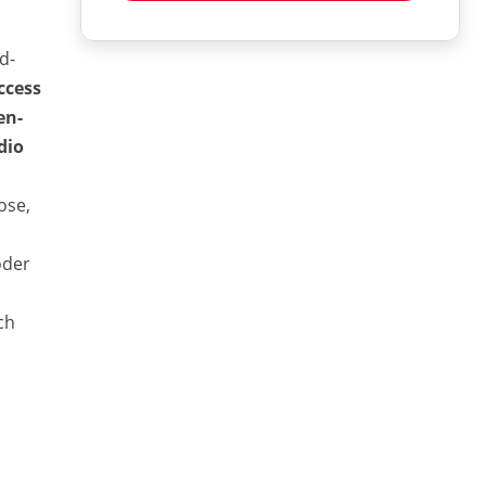
d-
ccess
en-
dio
ose,
oder
ch