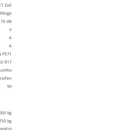
17 Zoll
lfelge
70 dB
V
A
A
a PS71
65 R17
Kumho
eifen
99
000 kg
750 kg
(MHEV)