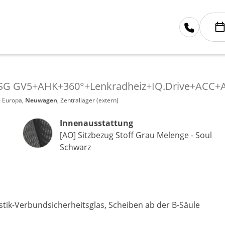
 DSG GV5+AHK+360°+Lenkradheiz+IQ.Drive+ACC
- Europa,
Neuwagen
, Zentrallager (extern)
Innenausstattung
Innenausstattung
[AO] Sitzbezug Stoff Grau Melenge - Soul
Schwarz
ustik-Verbundsicherheitsglas, Scheiben ab der B-Säule