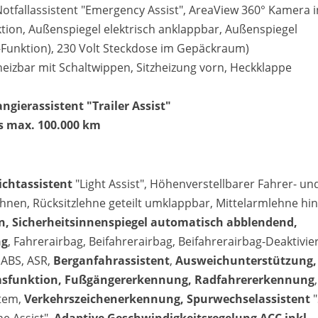
 Notfallassistent "Emergency Assist", AreaView 360° Kamera i
ion, Außenspiegel elektrisch anklappbar, Außenspiegel
unktion), 230 Volt Steckdose im Gepäckraum)
heizbar mit Schaltwippen, Sitzheizung vorn, Heckklappe
Matthias Voit
ierassistent "Trailer Assist"
Geschäftsführung / Inhaber
is max. 100.000 km
Festnetz
0961 381 762
E-Mail
lichtassistent
"Light Assist", Höhenverstellbarer Fahrer- un
m.voit@automobile-v
lehnen, Rücksitzlehne geteilt umklappbar, Mittelarmlehne hin
n, Sicherheitsinnenspiegel automatisch abblendend,
Termin buchen
ng
, Fahrerairbag, Beifahrerairbag, Beifahrerairbag-Deaktivie
 ABS, ASR,
Berganfahrassistent
,
Ausweichunterstützung,
emsfunktion, Fußgängererkennung, Radfahrererkennung
,
tem,
Verkehrszeichenerkennung, Spurwechselassistent
"