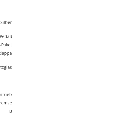
Silber
Pedal)
-Paket
klappe
tzglas
ntrieb
bremse
B
,