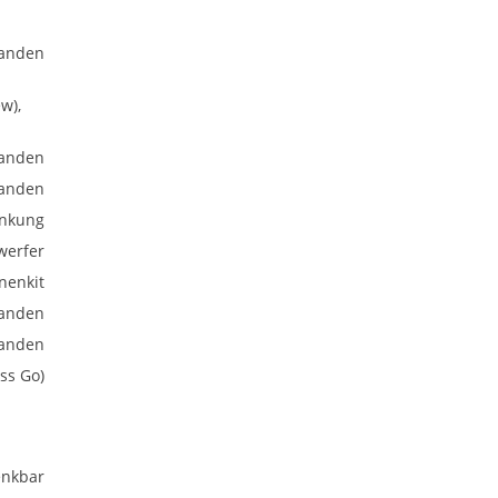
anden
w),
anden
anden
enkung
werfer
nenkit
anden
anden
ss Go)
nkbar