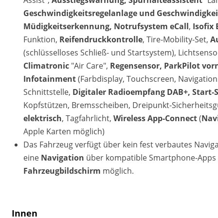
Assist",
Ausstiegswarnung, Spurhalteassistent
"Lan
Geschwindigkeitsregelanlage und Geschwindigke
Müdigkeitserkennung, Notrufsystem eCall
,
Isofix 
Funktion,
Reifendruckkontrolle
, Tire-Mobility-Set,
Au
(schlüsselloses Schließ- und Startsystem), Lichtsen
Climatronic
"Air Care",
Regensensor, ParkPilot vorn
Infotainment
(Farbdisplay, Touchscreen, Navigatio
Schnittstelle,
Digitaler Radioempfang DAB+, Start-
Kopfstützen, Bremsscheiben, Dreipunkt-Sicherheits
elektrisch
, Tagfahrlicht,
Wireless App-Connect
(
Nav
Apple Karten möglich)
Das Fahrzeug verfügt über kein fest verbautes Navi
eine
Navigation
über kompatible Smartphone-Apps (
Fahrzeugbildschirm
möglich.
Innen