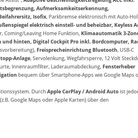
e Assist",
Adaptive Geschwindigkeitsregelung ACC inkl.
itsbegrenzung, Aufmerksamkeitserkennung,
Beifahrersitz, Isofix
, Parkbremse elektronisch mit Auto-Hol
ßenspiegel elektrisch einstell- und beheizbar, Keyless A
sor, Coming/Leaving Home Funktion,
Klimaautomatik 3-Zon
 und hinten, Digital Cockpit Pro inkl. Bordcomputer, Ra
nsvorbereitung),
Freisprecheinrichtung Bluetooth
, USB-C
Stopp-Anlage
, Servolenkung, Wegfahrsperre, 12 Volt Steckd
gurte, Innenraumfilter, Laderaumabdeckung,
Fensterheber
igation
bequem über Smartphone-Apps wie Google Maps 
gationssystem. Durch
Apple CarPlay / Android Auto
ist jedo
z.B. Google Maps oder Apple Karten) über den