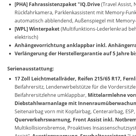
[PHA] Fahrassistenzpaket "IQ.Drive
(Travel Assist,
Rückfahrkamera, Parklenkassistent mit Memory-Funkt
automatisch abblendend, Außenspiegel mit Memory-F
[WPL] Winterpaket
(Multifunktions-Lederlenkrad be
elektrisch)
Anhängevorrichtung anklappbar inkl. Anhängerrang
Verlängerung der Herstellergarantie auf 5 Jahre b
Serienausstattung:
17 Zoll Leichtmetallräder, Reifen 215/65 R17, Fern
Beifahrersitz, Lendenwirbelstütze für die Vordersitz
Beifahrersitzlehne umklappbar,
Mittelarmlehne vor
Diebstahlwarnanlage mit Innenraumüberwachu
Seitenairbag vorn mit Kopfairbag, Centerairbag, ESP,
Querverkehrswarnung, Front Assist inkl. Notbr
Multikollisionsbremse, Proaktives Insassenschutzsys