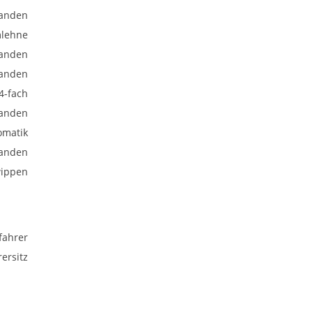
anden
mlehne
anden
anden
 4-fach
anden
omatik
anden
wippen
fahrer
ersitz