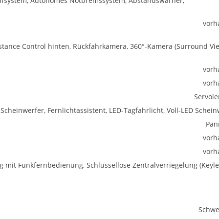
trufsystem, Autonomes Notbremssystem, Abstandswarner,
vorh
istance Control hinten, Rückfahrkamera, 360°-Kamera (Surround Vie
vorh
vorh
Servol
Scheinwerfer, Fernlichtassistent, LED-Tagfahrlicht, Voll-LED Schein
Pan
vorh
vorh
ng mit Funkfernbedienung, Schlüssellose Zentralverriegelung (Keyle
Schwe