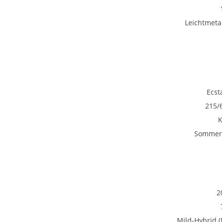
Leichtmetal
Ecst
215/
Sommerr
2
Mild-Hybrid 