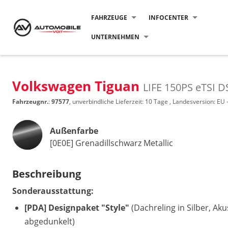
FAHRZEUGE
INFOCENTER
UNTERNEHMEN
Volkswagen Tiguan
LIFE 150PS eTSI
Fahrzeugnr.
:
97577
, unverbindliche Lieferzeit:
10 Tage
, Landesversion: EU 
Außenfarbe
[0E0E] Grenadillschwarz Metallic
Beschreibung
Sonderausstattung:
[PDA] Designpaket "Style"
(Dachreling in Silber, Ak
abgedunkelt)