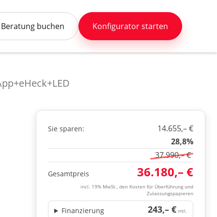
Beratung buchen
Konfigurator starten
+App+eHeck+LED
14.655,– €
Sie sparen:
28,8%
37.990,– €
36.180,– €
Gesamtpreis
incl. 19% MwSt., den Kosten für Überführung und
Zulassungspapieren
243,– €
Finanzierung
mtl.