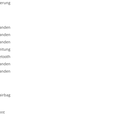
uerung
anden
anden
anden
eitung
etooth
anden
anden
airbag
ent