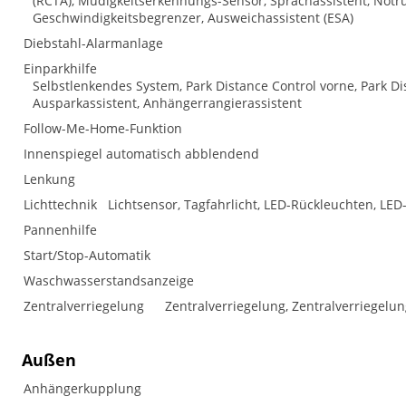
(RCTA), Müdigkeitserkennungs-Sensor, Sprachassistent, No
Geschwindigkeitsbegrenzer, Ausweichassistent (ESA)
Diebstahl-Alarmanlage
Einparkhilfe
Selbstlenkendes System, Park Distance Control vorne, Park D
Ausparkassistent, Anhängerrangierassistent
Follow-Me-Home-Funktion
Innenspiegel automatisch abblendend
Lenkung
Lichttechnik
Lichtsensor, Tagfahrlicht, LED-Rückleuchten, LED-
Pannenhilfe
Start/Stop-Automatik
Waschwasserstandsanzeige
Zentralverriegelung
Zentralverriegelung, Zentralverriegelu
Außen
Anhängerkupplung