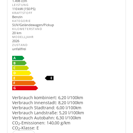
1.498 ccm
LEISTUNG
110 kW (150 PS)
KRAFTSTOFF
Benzin
KATEGORIE
SUV/Geländewagen/Pickup
KILOMETERSTAND
20 km
MODELLJAHR
2026
ZUSTAND
unfallfrei
Verbrauch kombiniert:
6,20 l/100km
Verbrauch Innenstadt:
8,20 l/100km
Verbrauch Stadtrand:
6,00 l/100km
Verbrauch Landstraße:
5,20 l/100km
Verbrauch Autobahn:
6,30 l/100km
CO
-Emissionen:
140,00 g/km
2
CO
-Klasse:
E
2