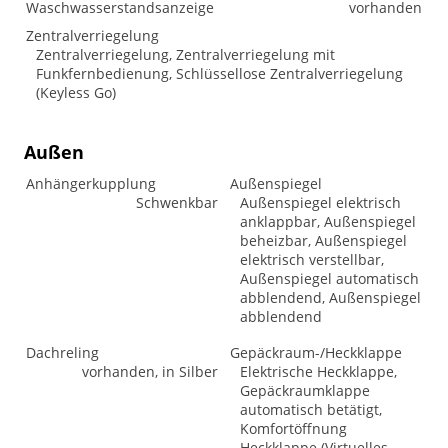
Waschwasserstandsanzeige
vorhanden
Zentralverriegelung
Zentralverriegelung, Zentralverriegelung mit
Funkfernbedienung, Schlüssellose Zentralverriegelung
(Keyless Go)
Außen
Anhängerkupplung
Außenspiegel
Schwenkbar
Außenspiegel elektrisch
anklappbar, Außenspiegel
beheizbar, Außenspiegel
elektrisch verstellbar,
Außenspiegel automatisch
abblendend, Außenspiegel
abblendend
Dachreling
Gepäckraum-/Heckklappe
vorhanden, in Silber
Elektrische Heckklappe,
Gepäckraumklappe
automatisch betätigt,
Komfortöffnung
Heckklappe (Virtuelles