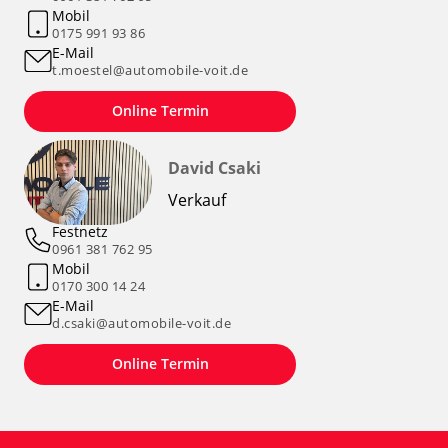
Mobil
0175 991 93 86
E-Mail
t.moestel@automobile-voit.de
Online Termin
David Csaki
Verkauf
Festnetz
0961 381 762 95
Mobil
0170 300 14 24
E-Mail
d.csaki@automobile-voit.de
Online Termin