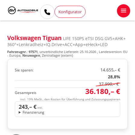
Konfigurator
Volkswagen Tiguan
LIFE 150PS eTSI DSG GV5+AHK+
360°+Lenkradheiz+IQ.Drive+ACC+App+eHeck+LED
Fahrzeugnr.
:
97571
, unverbindliche Lieferzeit:
25.10.2026
, Landesversion: EU
- Europa,
Neuwagen
, Zentrallager (extern)
14.655,– €
Sie sparen:
28,8%
37.990,– €
36.180,– €
Gesamtpreis
incl. 19% MwSt., den Kosten für Überführung und Zulassungspapieren
243,– €
mtl.
Finanzierung