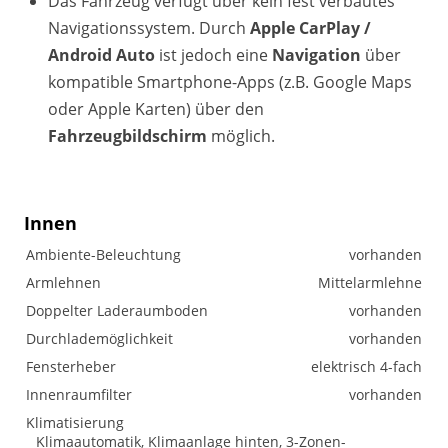
Das Fahrzeug verfügt über kein fest verbautes
Navigationssystem. Durch
Apple CarPlay /
Android Auto
ist jedoch eine
Navigation
über
kompatible Smartphone-Apps (z.B. Google Maps
oder Apple Karten) über den
Fahrzeugbildschirm
möglich.
Innen
Ambiente-Beleuchtung
vorhanden
Armlehnen
Mittelarmlehne
Doppelter Laderaumboden
vorhanden
Durchlademöglichkeit
vorhanden
Fensterheber
elektrisch 4-fach
Innenraumfilter
vorhanden
Klimatisierung
Klimaautomatik, Klimaanlage hinten, 3-Zonen-