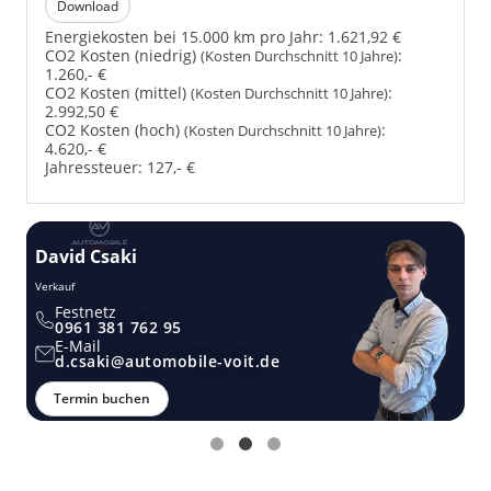
Download
Energiekosten bei 15.000 km pro Jahr:
1.621,92 €
CO2 Kosten (niedrig)
:
(Kosten Durchschnitt 10 Jahre)
1.260,- €
CO2 Kosten (mittel)
:
(Kosten Durchschnitt 10 Jahre)
2.992,50 €
CO2 Kosten (hoch)
:
(Kosten Durchschnitt 10 Jahre)
4.620,- €
Jahressteuer:
127,- €
Thomas Möstel
Verkauf
Festnetz
0961 381 762 95
E-Mail
t.moestel@automobile-voit.de
Termin buchen