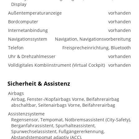
Display
Außentemperaturanzeige
vorhanden
Bordcomputer
vorhanden
Internetanbindung
vorhanden
Navigationssystem
Navigation, Navigationsvorbereitung
Telefon
Freisprecheinrichtung, Bluetooth
Uhr & Drehzahlmesser
vorhanden
Volldigitales Kombiinstrument (Virtual Cockpit)
vorhanden
Sicherheit & Assistenz
Airbags
Airbag, Fenster-/Kopfairbags Vorne, Beifahrerairbag
abschaltbar, Seitenairbags Vorne, Beifahrerairbag
Assistenzsysteme
Regensensor, Tempomat, Notbremsassistent (City-Safety),
Berganfahrassistent, Spurhalteassistent,
Spurwechselassistent, Fußgängererkennung,
Abstandstempomat adaptiv (ACC),