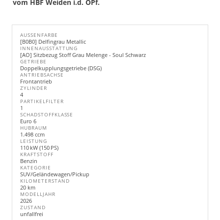
vom HBF Weiden i.d. OPf.
AUSSENFARBE
[B0B0] Delfingrau Metallic
INNENAUSSTATTUNG
[AO] Sitzbezug Stoff Grau Melenge - Soul Schwarz
GETRIEBE
Doppelkupplungsgetriebe (DSG)
ANTRIEBSACHSE
Frontantrieb
ZYLINDER
4
PARTIKELFILTER
1
SCHADSTOFFKLASSE
Euro 6
HUBRAUM
1.498 ccm
LEISTUNG
110 kW (150 PS)
KRAFTSTOFF
Benzin
KATEGORIE
SUV/Geländewagen/Pickup
KILOMETERSTAND
20 km
MODELLJAHR
2026
ZUSTAND
unfallfrei