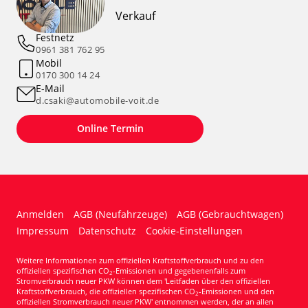
Verkauf
Festnetz
0961 381 762 95
Mobil
0170 300 14 24
E-Mail
d.csaki@automobile-voit.de
Online Termin
Anmelden
AGB (Neufahrzeuge)
AGB (Gebrauchtwagen)
Impressum
Datenschutz
Cookie-Einstellungen
Weitere Informationen zum offiziellen Kraftstoffverbrauch und zu den
offiziellen spezifischen CO
-Emissionen und gegebenenfalls zum
2
Stromverbrauch neuer PKW können dem 'Leitfaden über den offiziellen
Kraftstoffverbrauch, die offiziellen spezifischen CO
-Emissionen und den
2
offiziellen Stromverbrauch neuer PKW' entnommen werden, der an allen