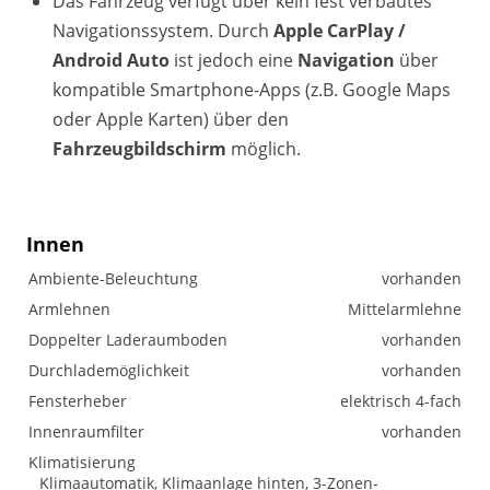
Das Fahrzeug verfügt über kein fest verbautes
Navigationssystem. Durch
Apple CarPlay /
Android Auto
ist jedoch eine
Navigation
über
kompatible Smartphone-Apps (z.B. Google Maps
oder Apple Karten) über den
Fahrzeugbildschirm
möglich.
Innen
Ambiente-Beleuchtung
vorhanden
Armlehnen
Mittelarmlehne
Doppelter Laderaumboden
vorhanden
Durchlademöglichkeit
vorhanden
Fensterheber
elektrisch 4-fach
Innenraumfilter
vorhanden
Klimatisierung
Klimaautomatik, Klimaanlage hinten, 3-Zonen-