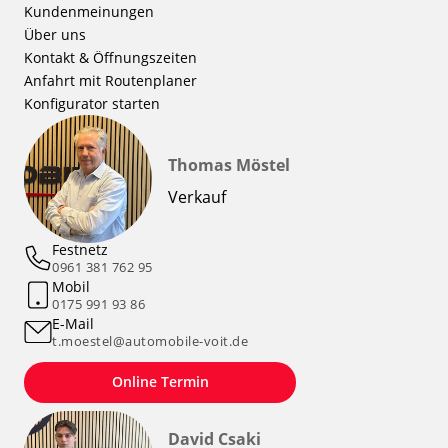
Kundenmeinungen
Über uns
Kontakt & Öffnungszeiten
Anfahrt mit Routenplaner
Konfigurator starten
Thomas Möstel
Verkauf
Festnetz
0961 381 762 95
Mobil
0175 991 93 86
E-Mail
t.moestel@automobile-voit.de
Online Termin
David Csaki