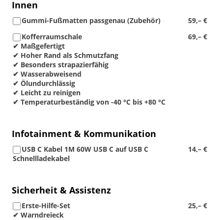
Innen
Gummi-Fußmatten passgenau (Zubehör)
59,– €
Kofferraumschale
69,– €
✔ Maßgefertigt
✔ Hoher Rand als Schmutzfang
✔ Besonders strapazierfähig
✔ Wasserabweisend
✔ Ölundurchlässig
✔ Leicht zu reinigen
✔ Temperaturbeständig von -40 °C bis +80 °C
Infotainment & Kommunikation
USB C Kabel 1M 60W USB C auf USB C
14,– €
Schnellladekabel
Sicherheit & Assistenz
Erste-Hilfe-Set
25,– €
✔ Warndreieck