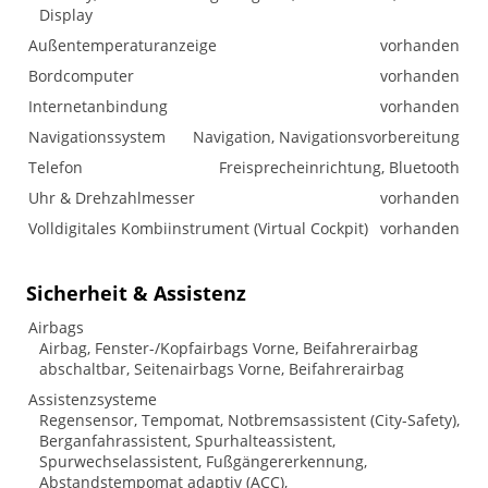
Display
Außentemperaturanzeige
vorhanden
Bordcomputer
vorhanden
Internetanbindung
vorhanden
Navigationssystem
Navigation, Navigationsvorbereitung
Telefon
Freisprecheinrichtung, Bluetooth
Uhr & Drehzahlmesser
vorhanden
Volldigitales Kombiinstrument (Virtual Cockpit)
vorhanden
Sicherheit & Assistenz
Airbags
Airbag, Fenster-/Kopfairbags Vorne, Beifahrerairbag
abschaltbar, Seitenairbags Vorne, Beifahrerairbag
Assistenzsysteme
Regensensor, Tempomat, Notbremsassistent (City-Safety),
Berganfahrassistent, Spurhalteassistent,
Spurwechselassistent, Fußgängererkennung,
Abstandstempomat adaptiv (ACC),