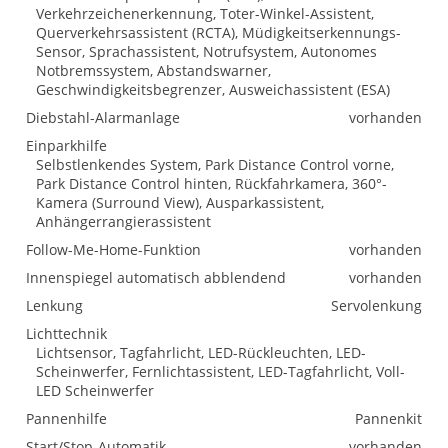
Verkehrzeichenerkennung, Toter-Winkel-Assistent,
Querverkehrsassistent (RCTA), Müdigkeitserkennungs-
Sensor, Sprachassistent, Notrufsystem, Autonomes
Notbremssystem, Abstandswarner,
Geschwindigkeitsbegrenzer, Ausweichassistent (ESA)
Diebstahl-Alarmanlage
vorhanden
Einparkhilfe
Selbstlenkendes System, Park Distance Control vorne,
Park Distance Control hinten, Rückfahrkamera, 360°-
Kamera (Surround View), Ausparkassistent,
Anhängerrangierassistent
Follow-Me-Home-Funktion
vorhanden
Innenspiegel automatisch abblendend
vorhanden
Lenkung
Servolenkung
Lichttechnik
Lichtsensor, Tagfahrlicht, LED-Rückleuchten, LED-
Scheinwerfer, Fernlichtassistent, LED-Tagfahrlicht, Voll-
LED Scheinwerfer
Pannenhilfe
Pannenkit
Start/Stop-Automatik
vorhanden