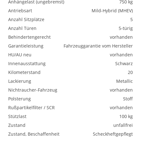
Anhängelast (ungebremst)
750 kg
Antriebsart
Mild-Hybrid (MHEV)
Anzahl Sitzplätze
5
Anzahl Türen
5-türig
Behindertengerecht
vorhanden
Garantieleistung
Fahrzeuggarantie vom Hersteller
HU/AU neu
vorhanden
Innenausstattung
Schwarz
Kilometerstand
20
Lackierung
Metallic
Nichtraucher-Fahrzeug
vorhanden
Polsterung
Stoff
Rußpartikelfilter / SCR
vorhanden
Stützlast
100 kg
Zustand
unfallfrei
Zustand, Beschaffenheit
Scheckheftgepflegt