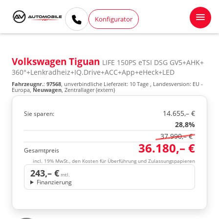
Konfigurator
Volkswagen Tiguan
LIFE 150PS eTSI DSG GV5+AHK+
360°+Lenkradheiz+IQ.Drive+ACC+App+eHeck+LED
Fahrzeugnr.
:
97568
, unverbindliche Lieferzeit:
10 Tage
, Landesversion: EU -
Europa,
Neuwagen
, Zentrallager (extern)
14.655,– €
Sie sparen:
28,8%
37.990,– €
36.180,– €
Gesamtpreis
incl. 19% MwSt., den Kosten für Überführung und Zulassungspapieren
243,– €
mtl.
Finanzierung