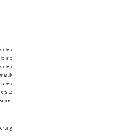
anden
mlehne
anden
omatik
wippen
rersitz
Fahrer
uerung