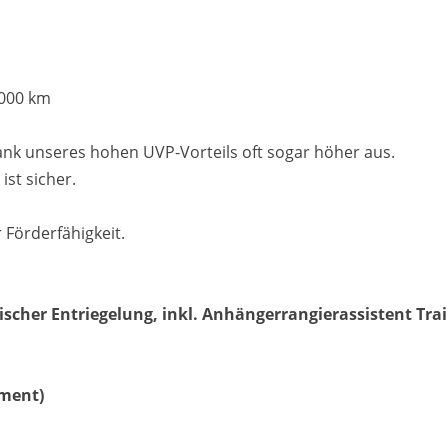
.000 km
Matthias Voit
 dank unseres hohen UVP-Vorteils oft sogar höher aus.
Geschäftsführung / Inhaber
ist sicher.
Festnetz
0961 381 762
 Förderfähigkeit.
E-Mail
m.voit@automobile-v
scher Entriegelung, inkl. Anhängerrangierassistent Trai
Termin buchen
ument)