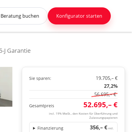
Beratung buchen
Konfigurator starten
5-J Garantie
19.705,– €
Sie sparen:
27,2%
56.695,– €
52.695,– €
Gesamtpreis
incl. 19% MwSt., den Kosten für Überführung und
Zulassungspapieren
356,– €
Finanzierung
mtl.