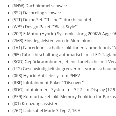
(6NW) Dachhimmel schwarz
(3S2) Dachreling schwarz
(5TT) Dekor-Set ""R-Line"", durchleuchtet
(WBS) Design-Paket ""Black Style""
(20P) E-Motor (Hybrid) Systemleistung 200KW Aggr.0
(7M3) Einstiegsleisten vorn in Aluminium
(LV1) Fahrerlebnisschalter inkl. Innenraumerlebnis 
(9I5) Fahrlichtschaltung automatisch, mit LED-Tagfa
(3GD) Gepäckraumboden, ebene Ladefläche, mit Ver
(LT2) Geschwindigkeitsbegrenzer mit vorausschauen
(0K3) Hybrid-Antriebssystem PHEV
(RBF) Infotainment-Paket ""Discover""
(8DG) Infotainment-System mit 32,7-cm-Display (12,9 
(PE9) Komfortpaket inkl. Memory-Funktion für Parkas
(JX1) Kreuzungsassistent
(76C) Ladekabel Mode 3 Typ 2, 16 A