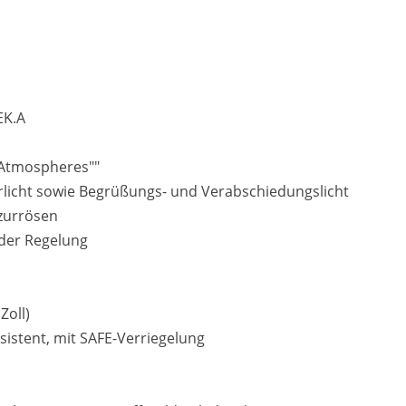
EK.A
""Atmospheres""
hrlicht sowie Begrüßungs- und Verabschiedungslicht
zurrösen
der Regelung
Zoll)
sistent, mit SAFE-Verriegelung