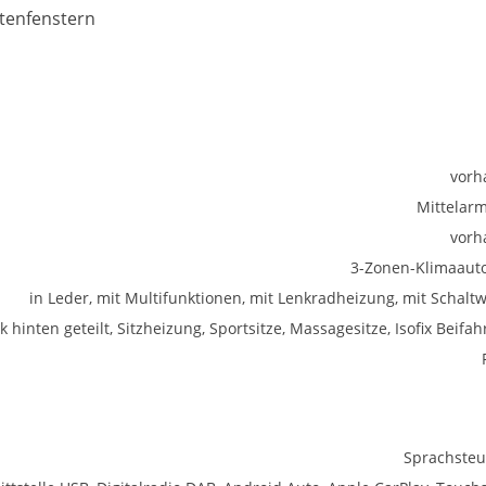
itenfenstern
vorh
Mittelar
vorh
3-Zonen-Klimaaut
in Leder, mit Multifunktionen, mit Lenkradheizung, mit Schalt
k hinten geteilt, Sitzheizung, Sportsitze, Massagesitze, Isofix Beifah
Sprachste