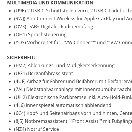
MULTIMEDIA UND KOMMUNIKATION:
(U9E) 2 USB-C-Schnittstellen vorn, 2 USB-C-Ladebuchs
(9WJ) App-Connect Wireless für Apple CarPlay und A
(QV3) DAB+ Digitaler Radioempfang
(QH1) Sprachsteuerung
(YOS) Vorbereitet für ""VW Connect"" und ""VW Conne
SICHERHEIT:
(EM2) Ablenkungs- und Müdigkeitserkennung
(UG1) Berganfahrassistent
(4UF) Airbag für Fahrer und Beifahrer, mit Beifahrer
(7AL) Diebstahlwarnanlage mit Innenraumüberwachu
(UH2) Elektronische Parkbremse inkl. Auto-Hold-Funk
(4L6) Innenspiegel automatisch abblendend
(6C4) Kopf- und Seitenairbags vorn und hinten, Cent
(8J5) Notbremsassistent ""Front Assist"" mit Fußgä
(NZ4) Notruf Service