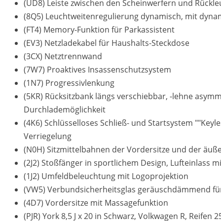
(UD8) Leiste zwischen den Scheinwerfern und Rückle
(8Q5) Leuchtweitenregulierung dynamisch, mit dyna
(FT4) Memory-Funktion für Parkassistent
(EV3) Netzladekabel für Haushalts-Steckdose
(3CX) Netztrennwand
(7W7) Proaktives Insassenschutzsystem
(1N7) Progressivlenkung
(5KR) Rücksitzbank längs verschiebbar, -lehne asymme
Durchlademöglichkeit
(4K6) Schlüsselloses Schließ- und Startsystem ""Keyl
Verriegelung
(N0H) Sitzmittelbahnen der Vordersitze und der äußere
(2J2) Stoßfänger in sportlichem Design, Lufteinlass m
(1J2) Umfeldbeleuchtung mit Logoprojektion
(VW5) Verbundsicherheitsglas geräuschdämmend für 
(4D7) Vordersitze mit Massagefunktion
(PJR) York 8,5 J x 20 in Schwarz, Volkwagen R, Reifen 