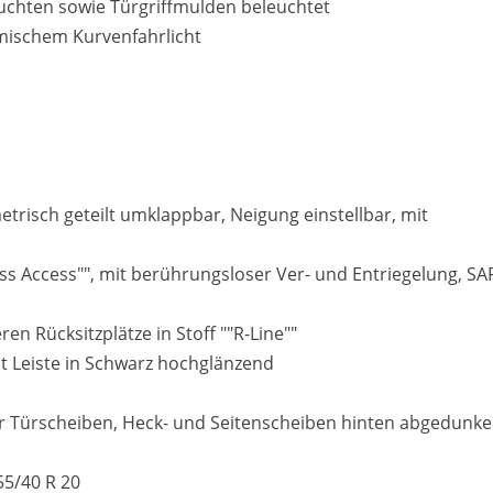
uchten sowie Türgriffmulden beleuchtet
mischem Kurvenfahrlicht
trisch geteilt umklappbar, Neigung einstellbar, mit
ess Access"", mit berührungsloser Ver- und Entriegelung, SA
n Rücksitzplätze in Stoff ""R-Line""
it Leiste in Schwarz hochglänzend
Türscheiben, Heck- und Seitenscheiben hinten abgedunke
255/40 R 20