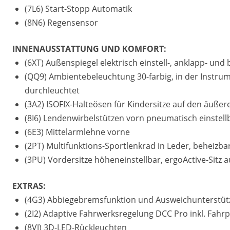
(7L6) Start-Stopp Automatik
(8N6) Regensensor
INNENAUSSTATTUNG UND KOMFORT:
(6XT) Außenspiegel elektrisch einstell-, anklapp- un
(QQ9) Ambientebeleuchtung 30-farbig, in der Instrum
durchleuchtet
(3A2) ISOFIX-Halteösen für Kindersitze auf den äußere
(8I6) Lendenwirbelstützen vorn pneumatisch einstell
(6E3) Mittelarmlehne vorne
(2PT) Multifunktions-Sportlenkrad in Leder, beheizba
(3PU) Vordersitze höheneinstellbar, ergoActive-Sitz a
EXTRAS:
(4G3) Abbiegebremsfunktion und Ausweichunterstü
(2I2) Adaptive Fahrwerksregelung DCC Pro inkl. Fahrp
(8VJ) 3D-LED-Rückleuchten