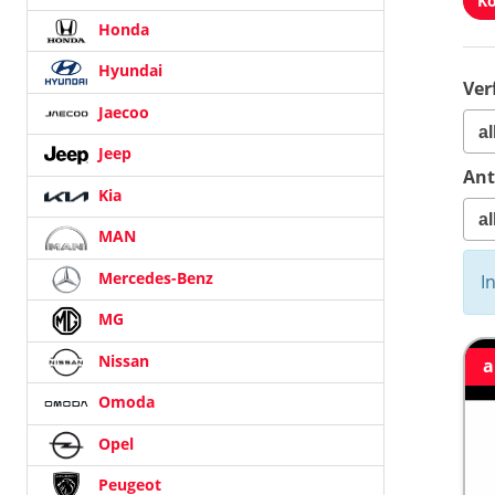
Ko
Honda
Hyundai
Ver
Jaecoo
Jeep
Ant
Kia
MAN
Mercedes-Benz
I
MG
Nissan
a
Omoda
Opel
Peugeot