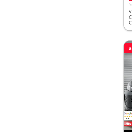
in
V
a