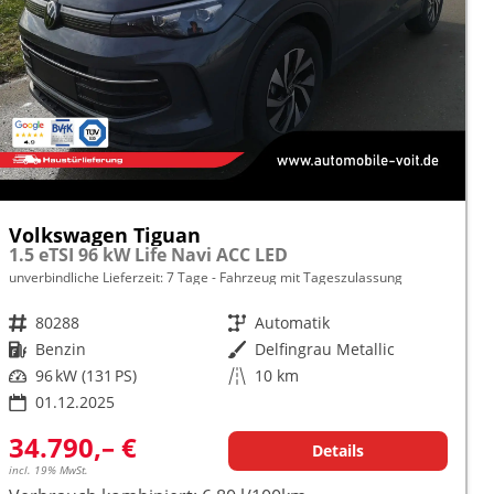
Volkswagen Tiguan
1.5 eTSI 96 kW Life Navi ACC LED
unverbindliche Lieferzeit:
7 Tage
Fahrzeug mit Tageszulassung
Fahrzeugnr.
80288
Getriebe
Automatik
Kraftstoff
Benzin
Außenfarbe
Delfingrau Metallic
Leistung
96 kW (131 PS)
Kilometerstand
10 km
01.12.2025
34.790,– €
Details
incl. 19% MwSt.