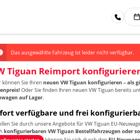
Das ausgewählte Fahrzeug ist leider nicht verfügbar.
W Tiguan Reimport konfiguriere
r können Sie Ihren
neuen VW Tiguan konfigurieren – als
tenpreis!
Oder Sie finden Ihren neuen VW Tiguan bereits u
wagen auf Lager
.
fort verfügbare und frei konfigurie
ollen Sie durch unsere Angebote für VW Tiguan EU-Neuwagen
ch
konfigurierbaren VW Tiguan Bestellfahrzeugen oder s
können Sie sich durch den
EU-Neuwagen