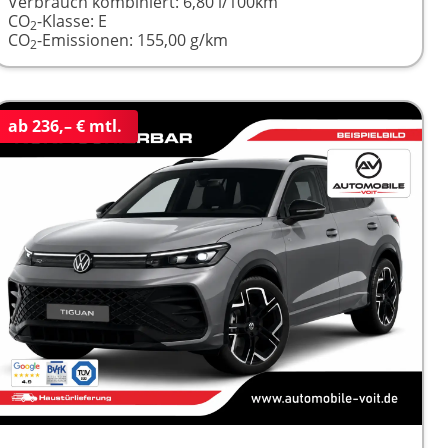
Verbrauch kombiniert:
6,80 l/100km
CO
-Klasse:
E
2
CO
-Emissionen:
155,00 g/km
2
ab 236,– € mtl.