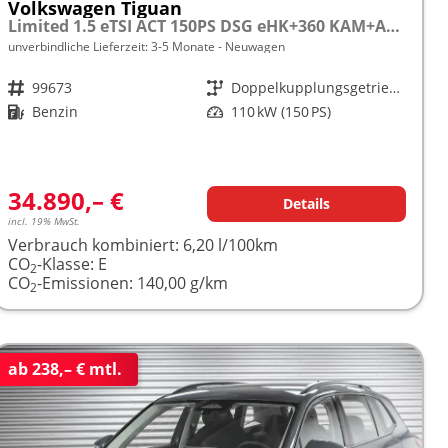
Volkswagen Tiguan
Limited 1.5 eTSI ACT 150PS DSG eHK+360 KAM+ACC+APP+LED PLUS+17" LM+KLIMA frei konfigurierbar!
unverbindliche Lieferzeit: 3-5 Monate
Neuwagen
Fahrzeugnr.
99673
Getriebe
Doppelkupplungsgetriebe (DSG)
Kraftstoff
Benzin
Leistung
110 kW (150 PS)
34.890,– €
Details
incl. 19% MwSt.
Verbrauch kombiniert:
6,20 l/100km
CO
-Klasse:
E
2
CO
-Emissionen:
140,00 g/km
2
ab 238,– € mtl.