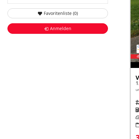
Favoritenliste (
0
)
Anmelden
V
1
u
Fah
K
Le