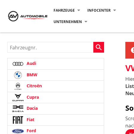
FAHRZEUGE
INFOCENTER
UNTERNEHMEN
Fahrzeugnr.
Audi
V
BMW
Hie
Lis
Citroën
Neu
Cupra
So
Dacia
Scr
Fiat
na
Ford