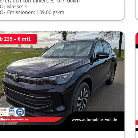
erbrauch kombiniert:
6,10 l/100km
CO
-Klasse:
E
2
CO
-Emissionen:
139,00 g/km
2
b 235,– € mtl.