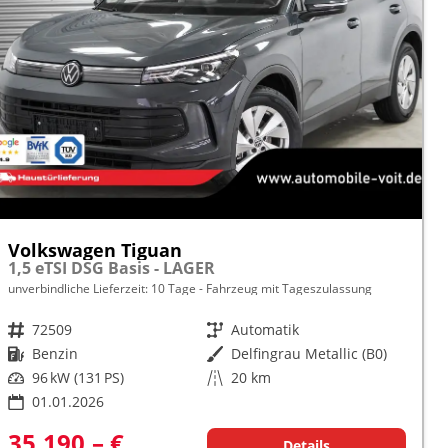
Volkswagen Tiguan
1,5 eTSI DSG Basis - LAGER
unverbindliche Lieferzeit:
10 Tage
Fahrzeug mit Tageszulassung
Fahrzeugnr.
72509
Getriebe
Automatik
Kraftstoff
Benzin
Außenfarbe
Delfingrau Metallic (B0)
Leistung
96 kW (131 PS)
Kilometerstand
20 km
01.01.2026
35.190,– €
Details