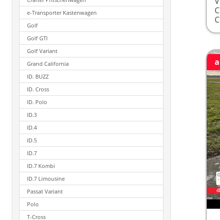
V
e-Transporter Kastenwagen
Golf
Golf GTI
Golf Variant
a
Grand California
ID. BUZZ
ID. Cross
ID. Polo
ID.3
ID.4
ID.5
ID.7
ID.7 Kombi
ID.7 Limousine
Passat Variant
Polo
T-Cross