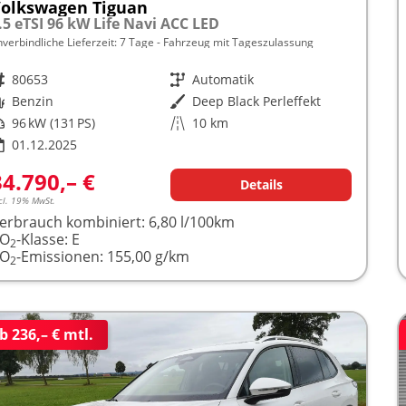
olkswagen Tiguan
.5 eTSI 96 kW Life Navi ACC LED
nverbindliche Lieferzeit:
7 Tage
Fahrzeug mit Tageszulassung
rzeugnr.
80653
Getriebe
Automatik
raftstoff
Benzin
Außenfarbe
Deep Black Perleffekt
istung
96 kW (131 PS)
Kilometerstand
10 km
01.12.2025
34.790,– €
Details
cl. 19% MwSt.
erbrauch kombiniert:
6,80 l/100km
CO
-Klasse:
E
2
CO
-Emissionen:
155,00 g/km
2
b 236,– € mtl.