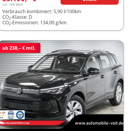
incl. 19% MwSt.
Verbrauch kombiniert:
5,90 l/100km
CO
-Klasse:
D
2
CO
-Emissionen:
134,00 g/km
2
ab 238,– € mtl.