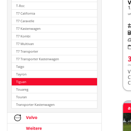
V
T-Roc
1
T7 California
u
T7 Caravelle
Fah
T7 Kastenwagen
K
T7 Kombi
Le
T7 Multivan
T7 Transporter
T7 Transporter Kastenwagen
in
Taigo
V
Tayron
Tiguan
Touareg
Touran
Transporter Kastenwagen
a
Volvo
Weitere