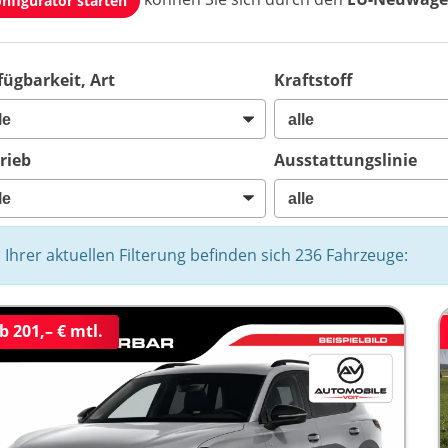
nfigurator starten
fügbarkeit, Art
Kraftstoff
rieb
Ausstattungslinie
n Ihrer aktuellen Filterung befinden sich
236
Fahrzeuge:
b 201,– € mtl.