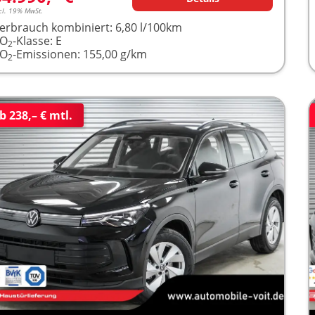
cl. 19% MwSt.
erbrauch kombiniert:
6,80 l/100km
CO
-Klasse:
E
2
CO
-Emissionen:
155,00 g/km
2
b 238,– € mtl.