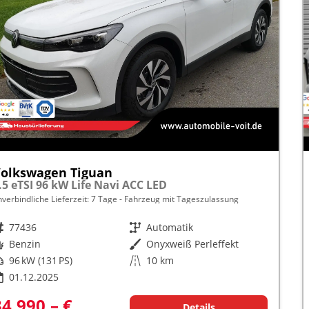
olkswagen Tiguan
.5 eTSI 96 kW Life Navi ACC LED
nverbindliche Lieferzeit:
7 Tage
Fahrzeug mit Tageszulassung
rzeugnr.
77436
Getriebe
Automatik
raftstoff
Benzin
Außenfarbe
Onyxweiß Perleffekt
istung
96 kW (131 PS)
Kilometerstand
10 km
01.12.2025
34.990,– €
Details