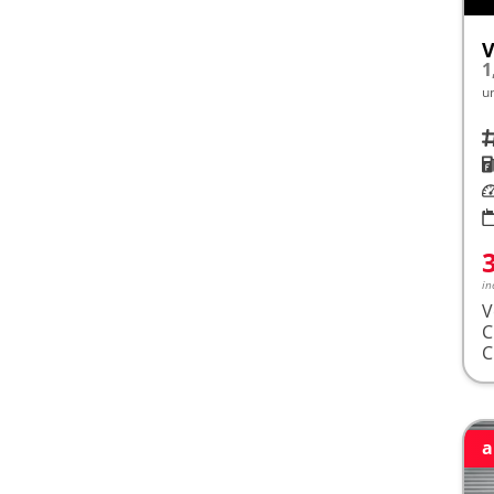
V
1
u
Fah
K
Le
in
V
a