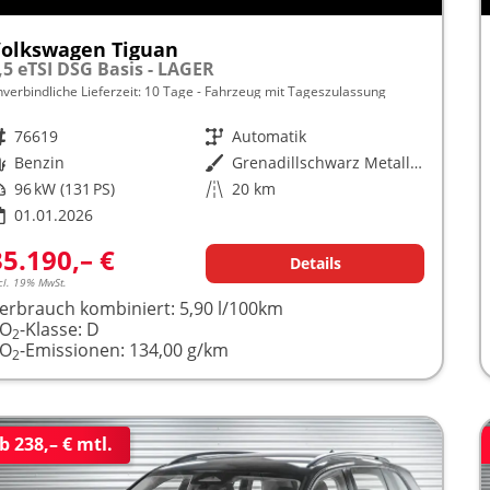
olkswagen Tiguan
,5 eTSI DSG Basis - LAGER
nverbindliche Lieferzeit:
10 Tage
Fahrzeug mit Tageszulassung
rzeugnr.
76619
Getriebe
Automatik
raftstoff
Benzin
Außenfarbe
Grenadillschwarz Metallic (0E)
istung
96 kW (131 PS)
Kilometerstand
20 km
01.01.2026
35.190,– €
Details
cl. 19% MwSt.
erbrauch kombiniert:
5,90 l/100km
CO
-Klasse:
D
2
CO
-Emissionen:
134,00 g/km
2
b 238,– € mtl.