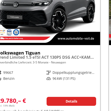
olkswagen Tiguan
Trend Limited 1.5 eTSI ACT 130PS DSG ACC+KAMERA+APP+KLIMA+LED+17" LM frei konfigurierbar!
nverbindliche Lieferzeit: 3-5 Monate
Neuwagen
rzeugnr.
99667
Getriebe
Doppelkupplungsgetriebe (DSG)
raftstoff
Benzin
Leistung
96 kW (131 PS)
29.780,– €
Details
cl. 19% MwSt.