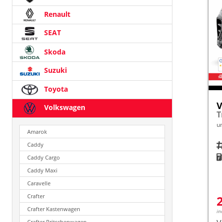
Renault
SEAT
Skoda
Suzuki
Toyota
V
Volkswagen
u
Amarok
Fah
Caddy
K
Caddy Cargo
Caddy Maxi
Caravelle
Crafter
Crafter Kastenwagen
in
Crafter Pritschenwagen