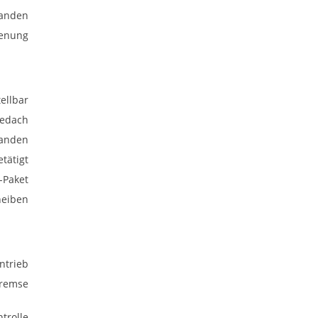
anden
ienung
ellbar
bedach
anden
tätigt
-Paket
heiben
ntrieb
bremse
trolle