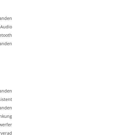
anden
 Audio
etooth
anden
anden
istent
anden
enkung
nwerfer
rverad