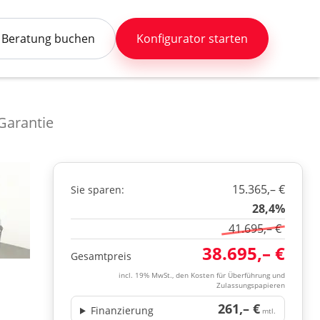
Beratung buchen
Konfigurator starten
-Garantie
15.365,– €
Sie sparen:
28,4%
41.695,– €
38.695,– €
Gesamtpreis
incl. 19% MwSt., den Kosten für Überführung und
Zulassungspapieren
261,– €
Finanzierung
mtl.