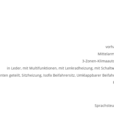
vorh
Mittelar
3-Zonen-Klimaaut
in Leder, mit Multifunktionen, mit Lenkradheizung, mit Schalt
inten geteilt, Sitzheizung, Isofix Beifahrersitz, Umklappbarer Beifah
Sprachste