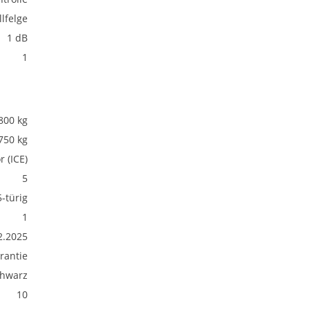
lfelge
1 dB
1
800 kg
750 kg
 (ICE)
5
5-türig
1
2.2025
rantie
hwarz
10