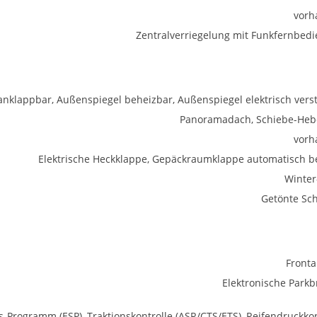
vorh
Zentralverriegelung mit Funkfernbed
anklappbar, Außenspiegel beheizbar, Außenspiegel elektrisch verst
Panoramadach, Schiebe-He
vorh
Elektrische Heckklappe, Gepäckraumklappe automatisch be
Winter
Getönte Sc
Fronta
Elektronische Park
ts-Programm (ESP), Traktionskontrolle (ASR/CTS/ETS), Reifendruckkon