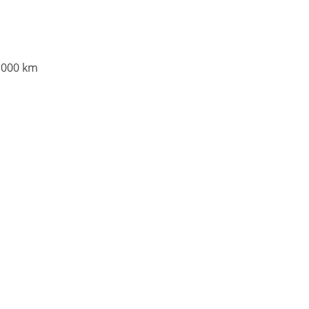
0.000 km
Matthias Voit
Geschäftsführung / Inhaber
Festnetz
0961 381 762
E-Mail
m.voit@automobile-v
Termin buchen