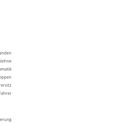
anden
mlehne
omatik
wippen
rersitz
Fahrer
uerung