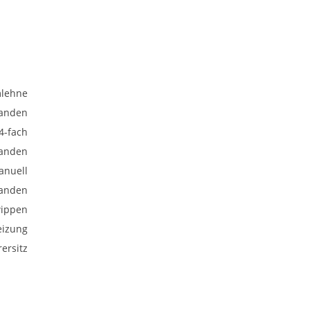
mlehne
anden
 4-fach
anden
anuell
anden
wippen
heizung
ersitz