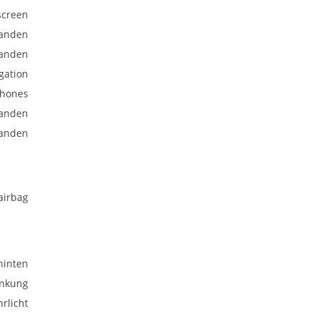
screen
anden
anden
gation
phones
anden
anden
airbag
hinten
enkung
rlicht