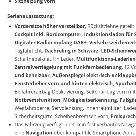
Sitzheizung vorn
Serienausstattung:
Vordersitze höhenverstellbar
, Rücksitzlehne geteil
Cockpit inkl. Bordcomputer, Induktionsladen fü
Digitaler Radioempfang DAB+, Verkehrszeichene
Tagfahrlicht,
Dachreling in Schwarz, LED-Scheinwer
Schalthebelknauf in Leder,
Multifunktions-Lederlen
Zentralverriegelung mit Funkfernbedienung
, 12 V
und beheizbar, Außenspiegel elektrisch anklappb
Fensterheber vorn und hinten elektrisch, Spurhal
Beifahrerairbag-Deaktivierung, Seitenairbag vorn mi
Notbremsfunktion, Müdigkeitserkennung, Fußgän
Wegfahrsperre, Servolenkung, Innenraumfilter, Lade
Sicherheitsgurte, Scheibenbremsen vorn,
Freisprec
Das Fahrzeug verfügt über kein fest verbautes Navi
eine
Navigation
über kompatible Smartphone-Apps (