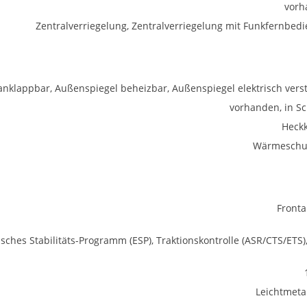
vorh
Zentralverriegelung, Zentralverriegelung mit Funkfernbed
anklappbar, Außenspiegel beheizbar, Außenspiegel elektrisch verst
vorhanden, in S
Heck
Wärmeschu
Fronta
isches Stabilitäts-Programm (ESP), Traktionskontrolle (ASR/CTS/ETS)
Leichtmetal