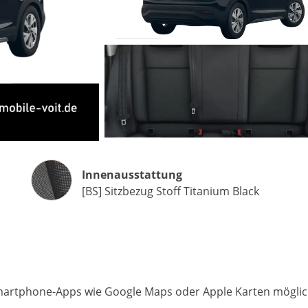
Matthias Voit
Geschäftsführung / Inhaber
Festnetz
0961 381 762
E-Mail
m.voit@automobile-v
Innenausstattung
Innenausstattung
[BS] Sitzbezug Stoff Titanium Black
Termin buchen
rtphone-Apps wie Google Maps oder Apple Karten möglic