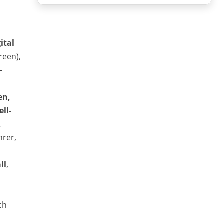
ital
reen),
-
en,
ll-
,
hrer,
-
ll
,
ch