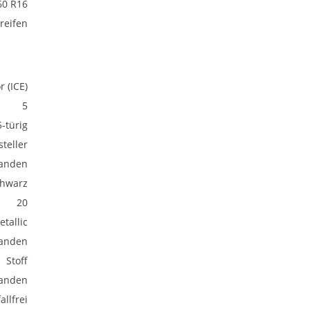
60 R16
eifen
 (ICE)
5
5-türig
teller
anden
hwarz
20
etallic
anden
Stoff
anden
allfrei