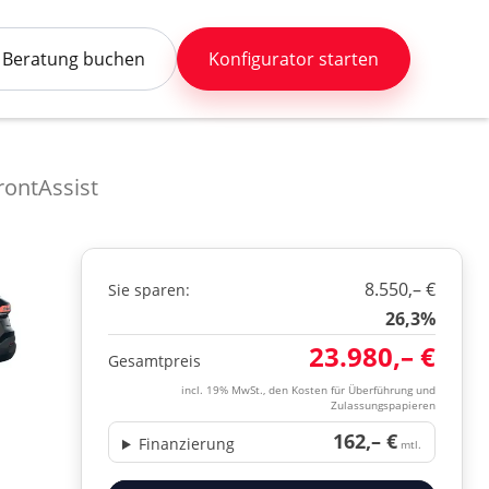
Beratung buchen
Konfigurator starten
ontAssist
8.550,– €
Sie sparen:
26,3%
23.980,– €
Gesamtpreis
incl. 19% MwSt., den Kosten für Überführung und
Zulassungspapieren
162,– €
Finanzierung
mtl.