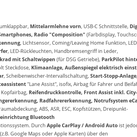
t umklappbar,
Mittelarmlehne vorn
, USB-C Schnittstelle,
Dig
r Smartphones, Radio "Composition"
(Farbdisplay, Touchsc
rkennung
, Lichtsensor, Coming/Leaving Home Funktion, LED
fer
, LED-Rückleuchten, Handbremsengriff in Leder,
krad mit Schaltwippen
(für DSG Getriebe),
ParkPilot hint
olt Steckdose,
Klimaanlage, Außenspiegel elektrisch einste
ar
, Scheibenwischer-Intervallschaltung,
Start-Stopp-Anlage
teassistent
"Lane Assist", isofix, Airbag für Fahrer und Beifa
t Kopfairbag,
Reifendruckkontrolle, Front Assist inkl. City
gererkennung, Radfahrererkennung, Notrufsystem eCa
raumabdeckung, ABS, ASR, ESC, Kopfstützen, Dreipunkt-
heinrichtung Bluetooth
gationssystem. Durch
Apple CarPlay / Android Auto
ist jedo
z.B. Google Maps oder Apple Karten) über den