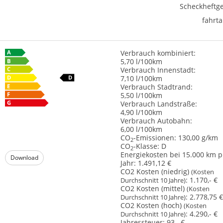
Scheckheftge
fahrta
Verbrauch kombiniert:
5,70 l/100km
Verbrauch Innenstadt:
7,10 l/100km
Verbrauch Stadtrand:
5,50 l/100km
Verbrauch Landstraße:
4,90 l/100km
Verbrauch Autobahn:
6,00 l/100km
CO
-Emissionen:
130,00 g/km
2
CO
-Klasse:
D
2
Energiekosten bei 15.000 km p
Download
Jahr:
1.491,12 €
CO2 Kosten (niedrig)
(Kosten
:
1.170,- €
Durchschnitt 10 Jahre)
CO2 Kosten (mittel)
(Kosten
:
2.778,75 €
Durchschnitt 10 Jahre)
CO2 Kosten (hoch)
(Kosten
:
4.290,- €
Durchschnitt 10 Jahre)
Jahressteuer:
93,- €