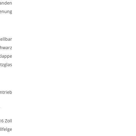
anden
ienung
ellbar
chwarz
klappe
tzglas
ntrieb
,
16 Zoll
lfelge