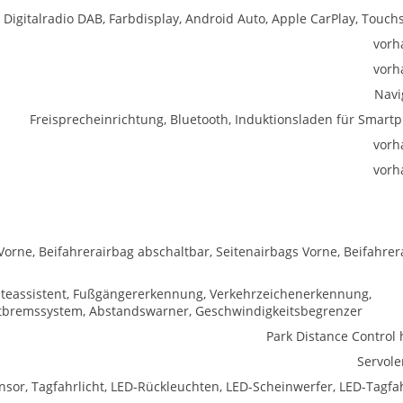
, Digitalradio DAB, Farbdisplay, Android Auto, Apple CarPlay, Touch
vorh
vorh
Navi
Freisprecheinrichtung, Bluetooth, Induktionsladen für Smart
vorh
vorh
Vorne, Beifahrerairbag abschaltbar, Seitenairbags Vorne, Beifahrer
halteassistent, Fußgängererkennung, Verkehrzeichenerkennung,
tbremssystem, Abstandswarner, Geschwindigkeitsbegrenzer
Park Distance Control 
Servol
nsor, Tagfahrlicht, LED-Rückleuchten, LED-Scheinwerfer, LED-Tagfah