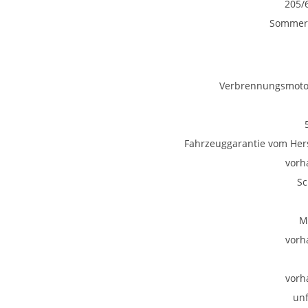
205/
Sommerr
Verbrennungsmotor
Fahrzeuggarantie vom Hers
vorh
Sc
M
vorh
vorh
unf