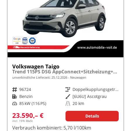
Volkswagen Taigo
Trend 115PS DSG AppConnect+Sitzheizung+PDC+Alu16+LED+DAB+FrontAssist
unverbindliche Lieferzeit:
25.12.2026
Neuwagen
Fahrzeugnr.
96724
Getriebe
Doppelkupplungsgetriebe (DSG)
Kraftstoff
Benzin
Außenfarbe
[6U6U] Ascotgrau
Leistung
85 kW (116 PS)
Kilometerstand
20 km
23.590,– €
Details
incl. 19% MwSt.
Verbrauch kombiniert:
5,70 l/100km