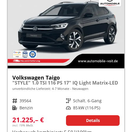
Volkswagen Taigo
"STYLE" 1.0 TSI 116 PS 17" IQ Light Matrix-LED
unverbindliche Lieferzeit: 4-7 Monate
Neuwagen
Fahrzeugnr.
39564
Getriebe
Schalt. 6-Gang
Kraftstoff
Benzin
Leistung
85 kW (116 PS)
21.225,– €
Details
incl. 19% MwSt.