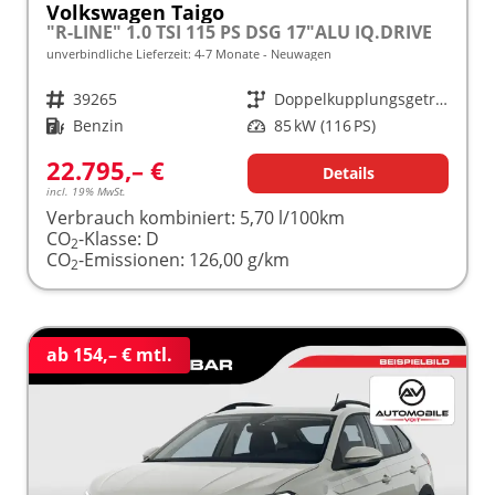
Volkswagen Taigo
"R-LINE" 1.0 TSI 115 PS DSG 17"ALU IQ.DRIVE
unverbindliche Lieferzeit: 4-7 Monate
Neuwagen
Fahrzeugnr.
39265
Getriebe
Doppelkupplungsgetriebe (DSG)
Kraftstoff
Benzin
Leistung
85 kW (116 PS)
22.795,– €
Details
incl. 19% MwSt.
Verbrauch kombiniert:
5,70 l/100km
CO
-Klasse:
D
2
CO
-Emissionen:
126,00 g/km
2
ab 154,– € mtl.