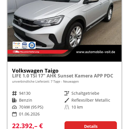
Volkswagen Taigo
LIFE 1.0 TSI 17" AHK Sunset Kamera APP PDC
unverbindliche Lieferzeit:
7 Tage
Neuwagen
Fahrzeugnr.
94130
Getriebe
Schaltgetriebe
Kraftstoff
Benzin
Außenfarbe
Reflexsilber Metallic
Leistung
70 kW (95 PS)
Kilometerstand
10 km
01.06.2026
22.392,– €
Details