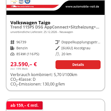
Volkswagen Taigo
Trend 115PS DSG AppConnect+Sitzheizung+PDC+Alu16+LED+DAB+FrontAssist
unverbindliche Lieferzeit:
25.12.2026
Neuwagen
Fahrzeugnr.
96739
Getriebe
Doppelkupplungsgetriebe (DSG)
Kraftstoff
Benzin
Außenfarbe
[6U6U] Ascotgrau
Leistung
85 kW (116 PS)
Kilometerstand
20 km
23.590,– €
Details
incl. 19% MwSt.
Verbrauch kombiniert:
5,70 l/100km
CO
-Klasse:
D
2
CO
-Emissionen:
130,00 g/km
2
ab 159,– € mtl.