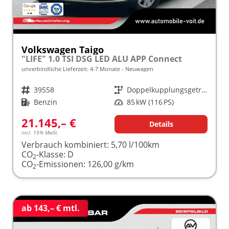
Volkswagen Taigo
"LIFE" 1.0 TSI DSG LED ALU APP Connect
unverbindliche Lieferzeit: 4-7 Monate
Neuwagen
Fahrzeugnr.
39558
Getriebe
Doppelkupplungsgetriebe (DSG)
Kraftstoff
Benzin
Leistung
85 kW (116 PS)
21.145,– €
Details
incl. 19% MwSt.
Verbrauch kombiniert:
5,70 l/100km
CO
-Klasse:
D
2
CO
-Emissionen:
126,00 g/km
2
ab 143,– € mtl.