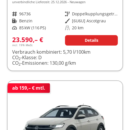
unverbindliche Lieferzeit:
25.12.2026
Neuwagen
Fahrzeugnr.
96736
Getriebe
Doppelkupplungsgetriebe (DSG)
Kraftstoff
Benzin
Außenfarbe
[6U6U] Ascotgrau
Leistung
85 kW (116 PS)
Kilometerstand
20 km
23.590,– €
Details
incl. 19% MwSt.
Verbrauch kombiniert:
5,70 l/100km
CO
-Klasse:
D
2
CO
-Emissionen:
130,00 g/km
2
ab 159,– € mtl.