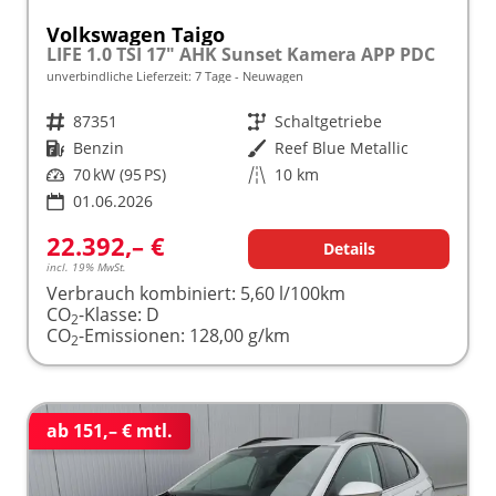
Volkswagen Taigo
LIFE 1.0 TSI 17" AHK Sunset Kamera APP PDC
unverbindliche Lieferzeit:
7 Tage
Neuwagen
Fahrzeugnr.
87351
Getriebe
Schaltgetriebe
Kraftstoff
Benzin
Außenfarbe
Reef Blue Metallic
Leistung
70 kW (95 PS)
Kilometerstand
10 km
01.06.2026
22.392,– €
Details
incl. 19% MwSt.
Verbrauch kombiniert:
5,60 l/100km
CO
-Klasse:
D
2
CO
-Emissionen:
128,00 g/km
2
ab 151,– € mtl.