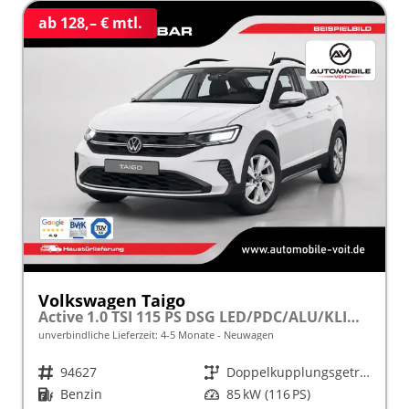
ab 128,– € mtl.
Volkswagen Taigo
Active 1.0 TSI 115 PS DSG LED/PDC/ALU/KLIMA frei konfigurierbar!
unverbindliche Lieferzeit: 4-5 Monate
Neuwagen
Fahrzeugnr.
94627
Getriebe
Doppelkupplungsgetriebe (DSG)
Kraftstoff
Benzin
Leistung
85 kW (116 PS)