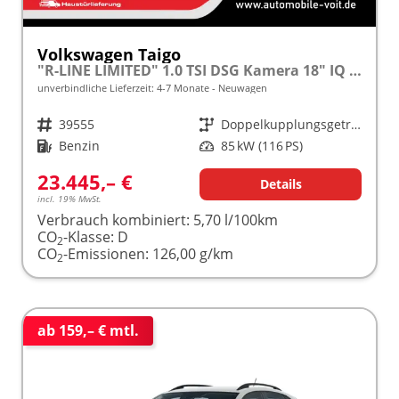
Volkswagen Taigo
"R-LINE LIMITED" 1.0 TSI DSG Kamera 18" IQ Light Matrix-LED
unverbindliche Lieferzeit: 4-7 Monate
Neuwagen
Fahrzeugnr.
39555
Getriebe
Doppelkupplungsgetriebe (DSG)
Kraftstoff
Benzin
Leistung
85 kW (116 PS)
23.445,– €
Details
incl. 19% MwSt.
Verbrauch kombiniert:
5,70 l/100km
CO
-Klasse:
D
2
CO
-Emissionen:
126,00 g/km
2
ab 159,– € mtl.