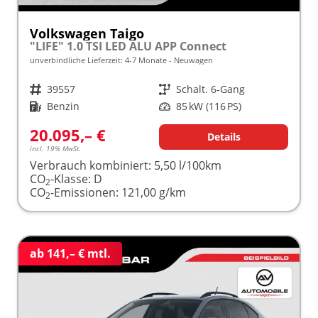
Volkswagen Taigo
"LIFE" 1.0 TSI LED ALU APP Connect
unverbindliche Lieferzeit: 4-7 Monate
Neuwagen
Fahrzeugnr.
39557
Getriebe
Schalt. 6-Gang
Kraftstoff
Benzin
Leistung
85 kW (116 PS)
20.095,– €
Details
incl. 19% MwSt.
Verbrauch kombiniert:
5,50 l/100km
CO
-Klasse:
D
2
CO
-Emissionen:
121,00 g/km
2
ab 141,– € mtl.