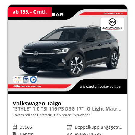
ab 155,– € mtl.
Volkswagen Taigo
"STYLE" 1.0 TSI 116 PS DSG 17" IQ Light Matrix-LED
unverbindliche Lieferzeit: 4-7 Monate
Neuwagen
Fahrzeugnr.
39565
Getriebe
Doppelkupplungsgetriebe (DSG)
Kraftstoff
Benzin
Leistung
85 kW (116 PS)