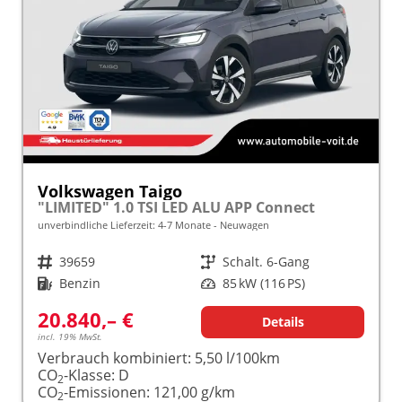
Volkswagen Taigo
"LIMITED" 1.0 TSI LED ALU APP Connect
unverbindliche Lieferzeit: 4-7 Monate
Neuwagen
Fahrzeugnr.
39659
Getriebe
Schalt. 6-Gang
Kraftstoff
Benzin
Leistung
85 kW (116 PS)
20.840,– €
Details
incl. 19% MwSt.
Verbrauch kombiniert:
5,50 l/100km
CO
-Klasse:
D
2
CO
-Emissionen:
121,00 g/km
2