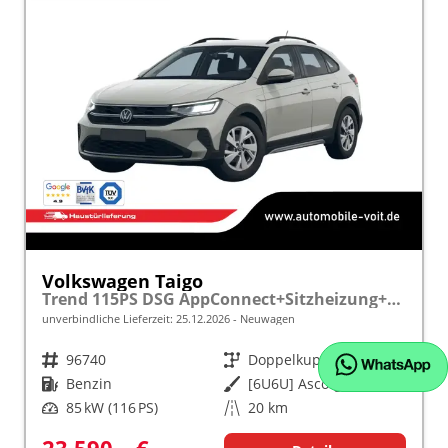
Volkswagen Taigo
Trend 115PS DSG AppConnect+Sitzheizung+PDC+Alu16+LED+DAB+FrontAssist
unverbindliche Lieferzeit:
25.12.2026
Neuwagen
Fahrzeugnr.
96740
Getriebe
Doppelkupplungsgetriebe (DSG)
Kraftstoff
Benzin
Außenfarbe
[6U6U] Ascotgrau
Leistung
85 kW (116 PS)
Kilometerstand
20 km
23.590,– €