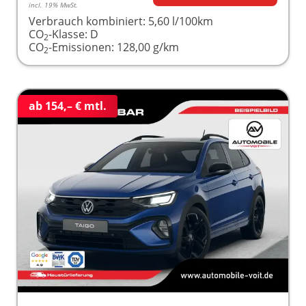
incl. 19% MwSt.
Verbrauch kombiniert:
5,60 l/100km
CO
-Klasse:
D
2
CO
-Emissionen:
128,00 g/km
2
ab 154,– € mtl.