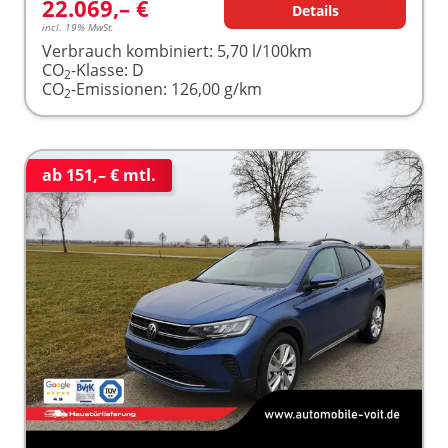
22.069,– €
Details
incl. 19% MwSt.
Verbrauch kombiniert:
5,70 l/100km
CO
-Klasse:
D
2
CO
-Emissionen:
126,00 g/km
2
ab 151,– € mtl.