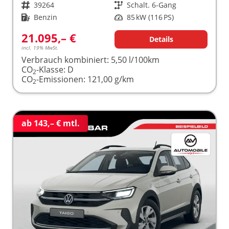
Fahrzeugnr.
39264
Getriebe
Schalt. 6-Gang
Kraftstoff
Benzin
Leistung
85 kW (116 PS)
21.095,– €
Details
incl. 19% MwSt.
Verbrauch kombiniert:
5,50 l/100km
CO
-Klasse:
D
2
CO
-Emissionen:
121,00 g/km
2
ab 143,– € mtl.