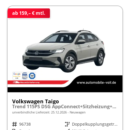
ab 159,– € mtl.
Volkswagen Taigo
Trend 115PS DSG AppConnect+Sitzheizung+PDC+Alu16+LED+DAB+FrontAssist
unverbindliche Lieferzeit:
25.12.2026
Neuwagen
Fahrzeugnr.
96738
Getriebe
Doppelkupplungsgetriebe (DSG)