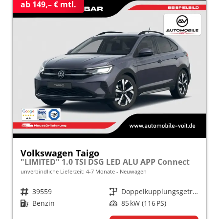
ab 149,– € mtl.
Volkswagen Taigo
"LIMITED" 1.0 TSI DSG LED ALU APP Connect
unverbindliche Lieferzeit: 4-7 Monate
Neuwagen
Fahrzeugnr.
39559
Getriebe
Doppelkupplungsgetriebe (DSG)
Kraftstoff
Benzin
Leistung
85 kW (116 PS)