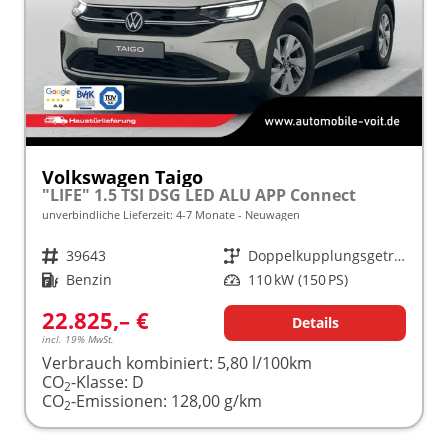
Volkswagen Taigo
"LIFE" 1.5 TSI DSG LED ALU APP Connect
unverbindliche Lieferzeit: 4-7 Monate
Neuwagen
Fahrzeugnr.
39643
Getriebe
Doppelkupplungsgetriebe (DSG)
Kraftstoff
Benzin
Leistung
110 kW (150 PS)
22.825,– €
Details
incl. 19% MwSt.
Verbrauch kombiniert:
5,80 l/100km
CO
-Klasse:
D
2
CO
-Emissionen:
128,00 g/km
2