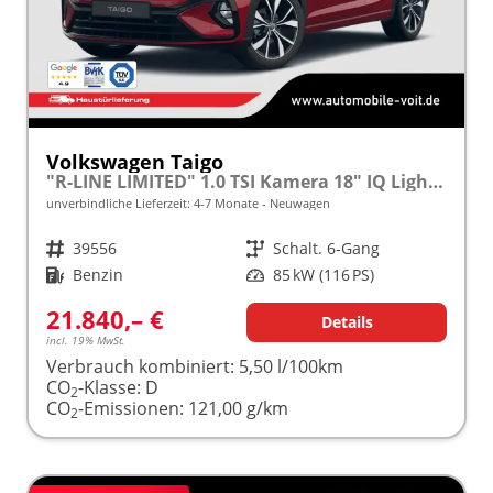
Volkswagen Taigo
"R-LINE LIMITED" 1.0 TSI Kamera 18" IQ Light Matrix-LED
unverbindliche Lieferzeit: 4-7 Monate
Neuwagen
Fahrzeugnr.
39556
Getriebe
Schalt. 6-Gang
Kraftstoff
Benzin
Leistung
85 kW (116 PS)
21.840,– €
Details
incl. 19% MwSt.
Verbrauch kombiniert:
5,50 l/100km
CO
-Klasse:
D
2
CO
-Emissionen:
121,00 g/km
2