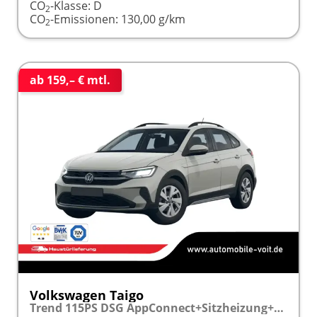
CO
-Klasse:
D
2
CO
-Emissionen:
130,00 g/km
2
ab 159,– € mtl.
Volkswagen Taigo
Trend 115PS DSG AppConnect+Sitzheizung+PDC+Alu16+LED+DAB+FrontAssist