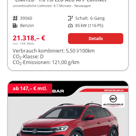
unverbindliche Lieferzeit: 4-7 Monate
Neuwagen
Fahrzeugnr.
39560
Getriebe
Schalt. 6-Gang
Kraftstoff
Benzin
Leistung
85 kW (116 PS)
21.318,– €
Details
incl. 19% MwSt.
Verbrauch kombiniert:
5,50 l/100km
CO
-Klasse:
D
2
CO
-Emissionen:
121,00 g/km
2
ab 147,– € mtl.