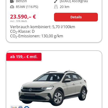
Kraftstoff
Benzin
Außenfarbe
[6U6U] Ascotgrau
Leistung
85 kW (116 PS)
Kilometerstand
20 km
23.590,– €
Details
incl. 19% MwSt.
Verbrauch kombiniert:
5,70 l/100km
CO
-Klasse:
D
2
CO
-Emissionen:
130,00 g/km
2
ab 159,– € mtl.