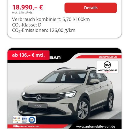
18.990,– €
Details
incl. 19% MwSt.
Verbrauch kombiniert:
5,70 l/100km
CO
-Klasse:
D
2
CO
-Emissionen:
126,00 g/km
2
ab 136,– € mtl.