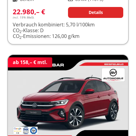
22.980,– €
Details
incl. 19% MwSt.
Verbrauch kombiniert:
5,70 l/100km
CO
-Klasse:
D
2
CO
-Emissionen:
126,00 g/km
2
ab 158,– € mtl.