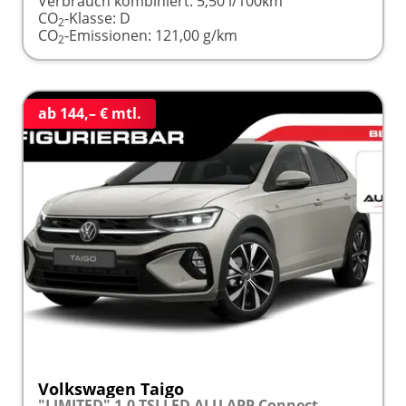
Verbrauch kombiniert:
5,50 l/100km
CO
-Klasse:
D
2
CO
-Emissionen:
121,00 g/km
2
ab 144,– € mtl.
Volkswagen Taigo
"LIMITED" 1.0 TSI LED ALU APP Connect