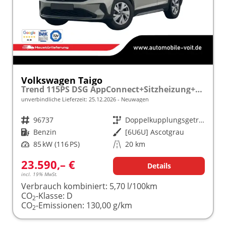
Volkswagen Taigo
Trend 115PS DSG AppConnect+Sitzheizung+PDC+Alu16+LED+DAB+FrontAssist
unverbindliche Lieferzeit:
25.12.2026
Neuwagen
Fahrzeugnr.
96737
Getriebe
Doppelkupplungsgetriebe (DSG)
Kraftstoff
Benzin
Außenfarbe
[6U6U] Ascotgrau
Leistung
85 kW (116 PS)
Kilometerstand
20 km
23.590,– €
Details
incl. 19% MwSt.
Verbrauch kombiniert:
5,70 l/100km
CO
-Klasse:
D
2
CO
-Emissionen:
130,00 g/km
2