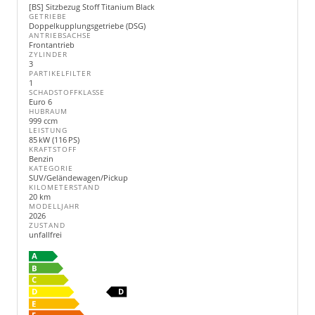
[BS] Sitzbezug Stoff Titanium Black
GETRIEBE
Doppelkupplungsgetriebe (DSG)
ANTRIEBSACHSE
Frontantrieb
ZYLINDER
3
PARTIKELFILTER
1
SCHADSTOFFKLASSE
Euro 6
HUBRAUM
999 ccm
LEISTUNG
85 kW (116 PS)
KRAFTSTOFF
Benzin
KATEGORIE
SUV/Geländewagen/Pickup
KILOMETERSTAND
20 km
MODELLJAHR
2026
ZUSTAND
unfallfrei