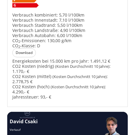
Verbrauch kombiniert:
5,70 l/100km
Verbrauch Innenstadt:
7,10 l/100km
Verbrauch Stadtrand:
5,50 l/100km
Verbrauch Landstraße:
4,90 l/100km
Verbrauch Autobahn:
6,00 l/100km
CO
-Emissionen:
130,00 g/km
2
CO
-Klasse:
D
2
Download
Energiekosten bei 15.000 km pro Jahr:
1.491,12 €
CO2 Kosten (niedrig)
:
(Kosten Durchschnitt 10 Jahre)
1.170,- €
CO2 Kosten (mittel)
:
(Kosten Durchschnitt 10 Jahre)
2.778,75 €
CO2 Kosten (hoch)
:
(Kosten Durchschnitt 10 Jahre)
4.290,- €
Jahressteuer:
93,- €
David Csaki
T
Verkauf
Ver