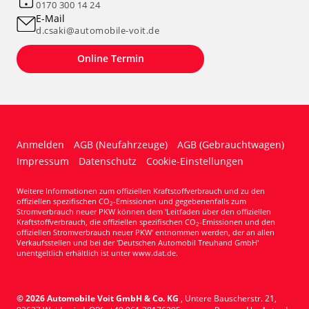
0170 300 14 24
E-Mail
d.csaki@automobile-voit.de
Online Termin
Anmelden
AGB (Neufahrzeuge)
AGB (Gebrauchtwagen)
Impressum
Datenschutz
Cookie-Einstellungen
Weitere Informationen zum offiziellen Kraftstoffverbrauch und zu den
offiziellen spezifischen CO
-Emissionen und gegebenenfalls zum
2
Stromverbrauch neuer PKW können dem 'Leitfaden über den offiziellen
Kraftstoffverbrauch, die offiziellen spezifischen CO
-Emissionen und den
2
offiziellen Stromverbrauch neuer PKW' entnommen werden, der an allen
Verkaufsstellen und bei der 'Deutschen Automobil Treuhand GmbH'
unentgeltlich erhältlich ist unter www.dat.de.
© 2026
Automobile Voit GmbH & Co. KG
,
Untere Bauscherstr. 21
,