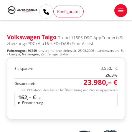
Konfigurator
Volkswagen Taigo
Trend 115PS DSG AppConnect+Sit
zheizung+PDC+Alu16+LED+DAB+FrontAssist
Fahrzeugnr.
:
96749
, unverbindliche Lieferzeit:
25.08.2026
, Landesversion: EU
- Europa,
Neuwagen
, Zentrallager (extern)
8.550,– €
Sie sparen:
26,3%
23.980,– €
Gesamtpreis
incl. 19% MwSt., den Kosten für Überführung und Zulassungspapieren
162,– €
mtl.
Finanzierung