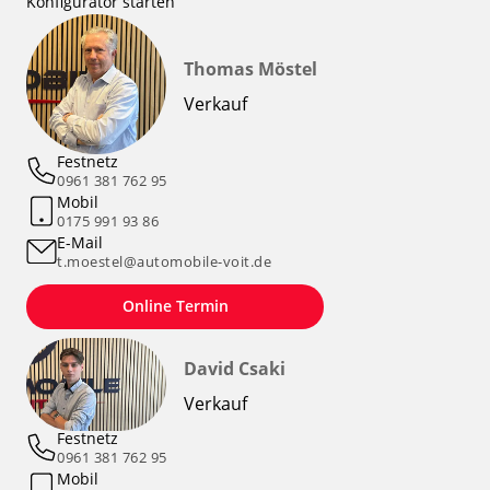
Konfigurator starten
Thomas Möstel
Verkauf
Festnetz
0961 381 762 95
Mobil
0175 991 93 86
E-Mail
t.moestel@automobile-voit.de
Online Termin
David Csaki
Verkauf
Festnetz
0961 381 762 95
Mobil