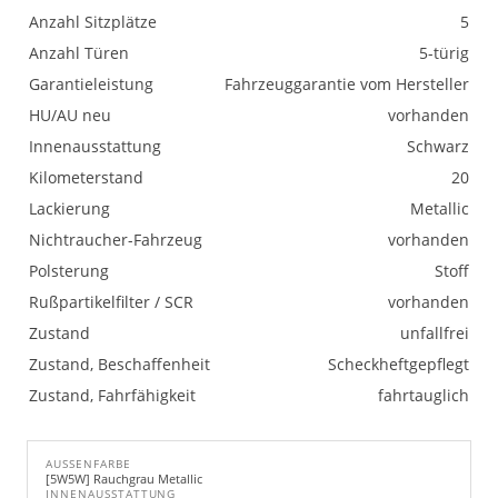
Anzahl Sitzplätze
5
Anzahl Türen
5-türig
Garantieleistung
Fahrzeuggarantie vom Hersteller
HU/AU neu
vorhanden
Innenausstattung
Schwarz
Kilometerstand
20
Lackierung
Metallic
Nichtraucher-Fahrzeug
vorhanden
Polsterung
Stoff
Rußpartikelfilter / SCR
vorhanden
Zustand
unfallfrei
Zustand, Beschaffenheit
Scheckheftgepflegt
Zustand, Fahrfähigkeit
fahrtauglich
AUSSENFARBE
[5W5W] Rauchgrau Metallic
INNENAUSSTATTUNG