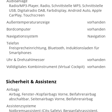
Audioanlage
Radio/MP3-Player, Radio, Schnittstelle MP3, Schnittstelle
USB, Digitalradio DAB, Farbdisplay, Android Auto, Apple
CarPlay, Touchscreen
Außentemperaturanzeige
vorhanden
Bordcomputer
vorhanden
Navigationssystem
Navigation
Telefon
Freisprecheinrichtung, Bluetooth, Induktionsladen für
Smartphones
Uhr & Drehzahlmesser
vorhanden
Volldigitales Kombiinstrument (Virtual Cockpit)
vorhanden
Sicherheit & Assistenz
Airbags
Airbag, Fenster-/Kopfairbags Vorne, Beifahrerairbag
abschaltbar, Seitenairbags Vorne, Beifahrerairbag
Assistenzsysteme
Notbremsassistent (City-Safety), Berganfahrassistent,