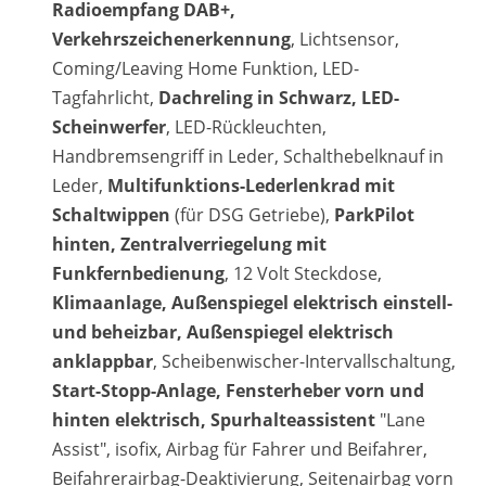
Radioempfang DAB+,
Verkehrszeichenerkennung
, Lichtsensor,
Coming/Leaving Home Funktion, LED-
Tagfahrlicht,
Dachreling in Schwarz, LED-
Scheinwerfer
, LED-Rückleuchten,
Handbremsengriff in Leder, Schalthebelknauf in
Leder,
Multifunktions-Lederlenkrad mit
Schaltwippen
(für DSG Getriebe),
ParkPilot
hinten, Zentralverriegelung mit
Funkfernbedienung
, 12 Volt Steckdose,
Klimaanlage, Außenspiegel elektrisch einstell-
und beheizbar, Außenspiegel elektrisch
anklappbar
, Scheibenwischer-Intervallschaltung,
Start-Stopp-Anlage, Fensterheber vorn und
hinten elektrisch, Spurhalteassistent
"Lane
Assist", isofix, Airbag für Fahrer und Beifahrer,
Beifahrerairbag-Deaktivierung, Seitenairbag vorn