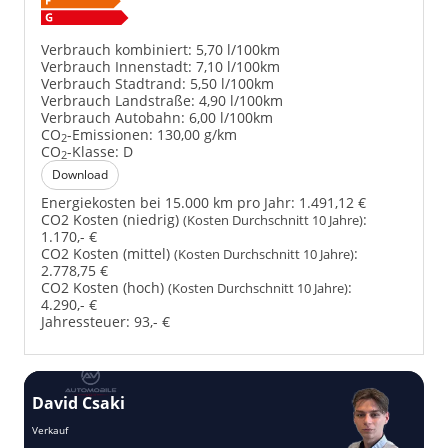
Verbrauch kombiniert:
5,70 l/100km
Verbrauch Innenstadt:
7,10 l/100km
Verbrauch Stadtrand:
5,50 l/100km
Verbrauch Landstraße:
4,90 l/100km
Verbrauch Autobahn:
6,00 l/100km
CO
-Emissionen:
130,00 g/km
2
CO
-Klasse:
D
2
Download
Energiekosten bei 15.000 km pro Jahr:
1.491,12 €
CO2 Kosten (niedrig)
:
(Kosten Durchschnitt 10 Jahre)
1.170,- €
CO2 Kosten (mittel)
:
(Kosten Durchschnitt 10 Jahre)
2.778,75 €
CO2 Kosten (hoch)
:
(Kosten Durchschnitt 10 Jahre)
4.290,- €
Jahressteuer:
93,- €
David Csaki
T
Verkauf
Ver