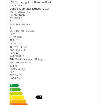
[BS] Sitzbezug Stoff Titanium Black
GETRIEBE
Doppelkupplungsgetriebe (DSG)
ANTRIEBSACHSE
Frontantrieb
ZYLINDER
3
PARTIKELFILTER
1
SCHADSTOFFKLASSE
Euro 6
HUBRAUM
999 ccm
LEISTUNG
85 kW (116 PS)
KRAFTSTOFF
Benzin
KATEGORIE
SUV/Geländewagen/Pickup
KILOMETERSTAND
20 km
MODELLJAHR
2026
ZUSTAND
unfallfrei