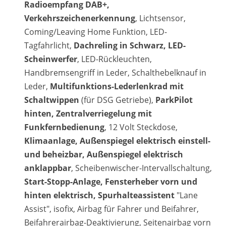
Radioempfang DAB+,
Verkehrszeichenerkennung
, Lichtsensor,
Coming/Leaving Home Funktion, LED-
Tagfahrlicht,
Dachreling in Schwarz, LED-
Scheinwerfer
, LED-Rückleuchten,
Handbremsengriff in Leder, Schalthebelknauf in
Leder,
Multifunktions-Lederlenkrad mit
Schaltwippen
(für DSG Getriebe),
ParkPilot
hinten, Zentralverriegelung mit
Funkfernbedienung
, 12 Volt Steckdose,
Klimaanlage, Außenspiegel elektrisch einstell-
und beheizbar, Außenspiegel elektrisch
anklappbar
, Scheibenwischer-Intervallschaltung,
Start-Stopp-Anlage, Fensterheber vorn und
hinten elektrisch, Spurhalteassistent
"Lane
Assist", isofix, Airbag für Fahrer und Beifahrer,
Beifahrerairbag-Deaktivierung, Seitenairbag vorn