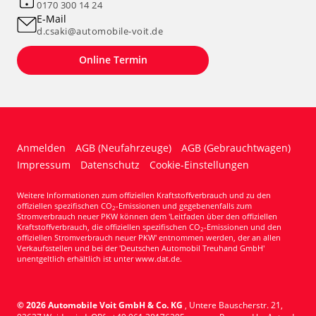
0170 300 14 24
E-Mail
d.csaki@automobile-voit.de
Online Termin
Anmelden
AGB (Neufahrzeuge)
AGB (Gebrauchtwagen)
Impressum
Datenschutz
Cookie-Einstellungen
Weitere Informationen zum offiziellen Kraftstoffverbrauch und zu den
offiziellen spezifischen CO
-Emissionen und gegebenenfalls zum
2
Stromverbrauch neuer PKW können dem 'Leitfaden über den offiziellen
Kraftstoffverbrauch, die offiziellen spezifischen CO
-Emissionen und den
2
offiziellen Stromverbrauch neuer PKW' entnommen werden, der an allen
Verkaufsstellen und bei der 'Deutschen Automobil Treuhand GmbH'
unentgeltlich erhältlich ist unter www.dat.de.
© 2026
Automobile Voit GmbH & Co. KG
,
Untere Bauscherstr. 21
,