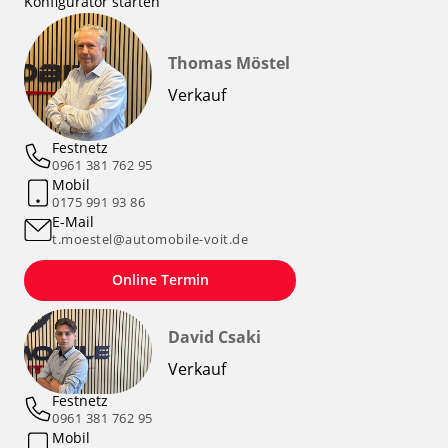
Konfigurator starten
Thomas Möstel
Verkauf
Festnetz
0961 381 762 95
Mobil
0175 991 93 86
E-Mail
t.moestel@automobile-voit.de
Online Termin
David Csaki
Verkauf
Festnetz
0961 381 762 95
Mobil