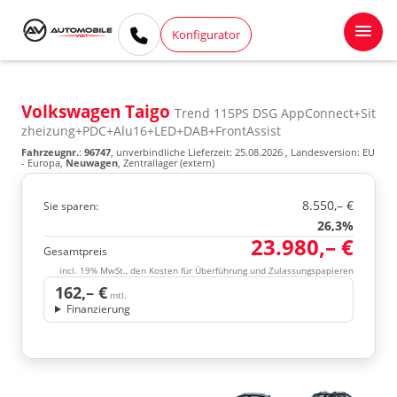
Konfigurator
Volkswagen Taigo
Trend 115PS DSG AppConnect+Sit
zheizung+PDC+Alu16+LED+DAB+FrontAssist
Fahrzeugnr.
:
96747
, unverbindliche Lieferzeit:
25.08.2026
, Landesversion: EU
- Europa,
Neuwagen
, Zentrallager (extern)
8.550,– €
Sie sparen:
26,3%
23.980,– €
Gesamtpreis
incl. 19% MwSt., den Kosten für Überführung und Zulassungspapieren
162,– €
mtl.
Finanzierung