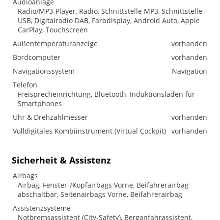
Audioanlage
Radio/MP3-Player, Radio, Schnittstelle MP3, Schnittstelle
USB, Digitalradio DAB, Farbdisplay, Android Auto, Apple
CarPlay, Touchscreen
Außentemperaturanzeige
vorhanden
Bordcomputer
vorhanden
Navigationssystem
Navigation
Telefon
Freisprecheinrichtung, Bluetooth, Induktionsladen für
Smartphones
Uhr & Drehzahlmesser
vorhanden
Volldigitales Kombiinstrument (Virtual Cockpit)
vorhanden
Sicherheit & Assistenz
Airbags
Airbag, Fenster-/Kopfairbags Vorne, Beifahrerairbag
abschaltbar, Seitenairbags Vorne, Beifahrerairbag
Assistenzsysteme
Notbremsassistent (City-Safety), Berganfahrassistent,