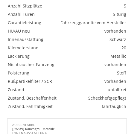
Anzahl Sitzplätze
5
Anzahl Türen
5-türig
Garantieleistung
Fahrzeuggarantie vom Hersteller
HU/AU neu
vorhanden
Innenausstattung
Schwarz
Kilometerstand
20
Lackierung
Metallic
Nichtraucher-Fahrzeug
vorhanden
Polsterung
Stoff
Rußpartikelfilter / SCR
vorhanden
Zustand
unfallfrei
Zustand, Beschaffenheit
Scheckheftgepflegt
Zustand, Fahrfähigkeit
fahrtauglich
AUSSENFARBE
[5W5W] Rauchgrau Metallic
INNENAUSSTATTUNG