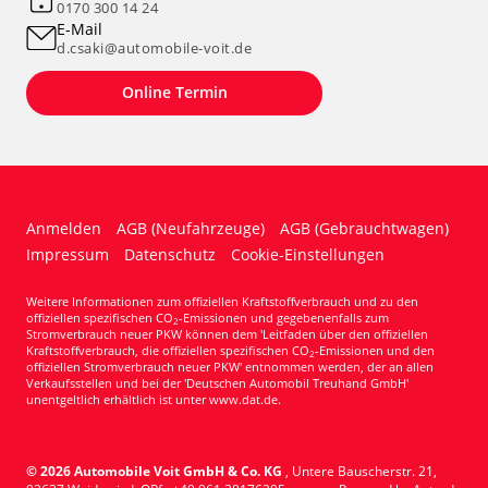
0170 300 14 24
E-Mail
d.csaki@automobile-voit.de
Online Termin
Anmelden
AGB (Neufahrzeuge)
AGB (Gebrauchtwagen)
Impressum
Datenschutz
Cookie-Einstellungen
Weitere Informationen zum offiziellen Kraftstoffverbrauch und zu den
offiziellen spezifischen CO
-Emissionen und gegebenenfalls zum
2
Stromverbrauch neuer PKW können dem 'Leitfaden über den offiziellen
Kraftstoffverbrauch, die offiziellen spezifischen CO
-Emissionen und den
2
offiziellen Stromverbrauch neuer PKW' entnommen werden, der an allen
Verkaufsstellen und bei der 'Deutschen Automobil Treuhand GmbH'
unentgeltlich erhältlich ist unter www.dat.de.
© 2026
Automobile Voit GmbH & Co. KG
,
Untere Bauscherstr. 21
,