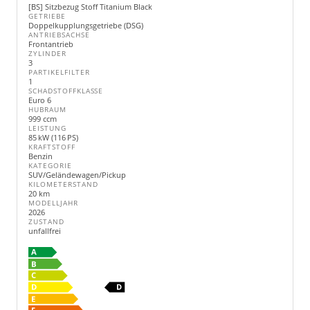
[BS] Sitzbezug Stoff Titanium Black
GETRIEBE
Doppelkupplungsgetriebe (DSG)
ANTRIEBSACHSE
Frontantrieb
ZYLINDER
3
PARTIKELFILTER
1
SCHADSTOFFKLASSE
Euro 6
HUBRAUM
999 ccm
LEISTUNG
85 kW (116 PS)
KRAFTSTOFF
Benzin
KATEGORIE
SUV/Geländewagen/Pickup
KILOMETERSTAND
20 km
MODELLJAHR
2026
ZUSTAND
unfallfrei