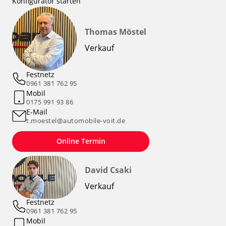
Konfigurator starten
Thomas Möstel
Verkauf
Festnetz
0961 381 762 95
Mobil
0175 991 93 86
E-Mail
t.moestel@automobile-voit.de
Online Termin
David Csaki
Verkauf
Festnetz
0961 381 762 95
Mobil