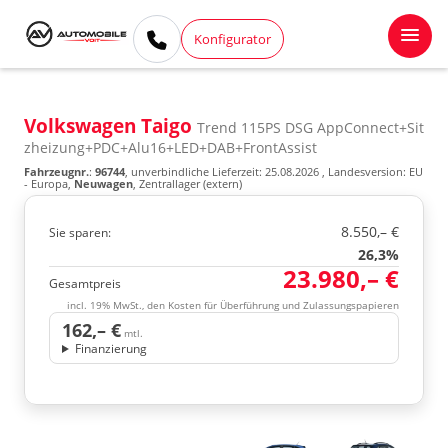
Konfigurator
Volkswagen Taigo
Trend 115PS DSG AppConnect+Sit
zheizung+PDC+Alu16+LED+DAB+FrontAssist
Fahrzeugnr.
:
96744
, unverbindliche Lieferzeit:
25.08.2026
, Landesversion: EU
- Europa,
Neuwagen
, Zentrallager (extern)
8.550,– €
Sie sparen:
26,3%
23.980,– €
Gesamtpreis
incl. 19% MwSt., den Kosten für Überführung und Zulassungspapieren
162,– €
mtl.
Finanzierung