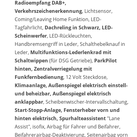
Radioempfang DAB+,
Verkehrszeichenerkennung
, Lichtsensor,
Coming/Leaving Home Funktion, LED-
Tagfahrlicht,
Dachreling in Schwarz, LED-
Scheinwerfer
, LED-Rückleuchten,
Handbremsengriff in Leder, Schalthebelknauf in
Leder,
Multifunktions-Lederlenkrad mit
Schaltwippen
(für DSG Getriebe),
ParkPilot
hinten, Zentralverriegelung mit
Funkfernbedienung
, 12 Volt Steckdose,
Klimaanlage, Außenspiegel elektrisch einstell-
und beheizbar, Außenspiegel elektrisch
anklappbar
, Scheibenwischer-Intervallschaltung,
Start-Stopp-Anlage, Fensterheber vorn und
hinten elektrisch, Spurhalteassistent
"Lane
Assist", isofix, Airbag für Fahrer und Beifahrer,
Beifahrerairbag-Deaktivierung, Seitenairbag vorn