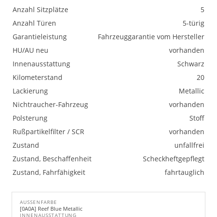
Anzahl Sitzplätze
5
Anzahl Türen
5-türig
Garantieleistung
Fahrzeuggarantie vom Hersteller
HU/AU neu
vorhanden
Innenausstattung
Schwarz
Kilometerstand
20
Lackierung
Metallic
Nichtraucher-Fahrzeug
vorhanden
Polsterung
Stoff
Rußpartikelfilter / SCR
vorhanden
Zustand
unfallfrei
Zustand, Beschaffenheit
Scheckheftgepflegt
Zustand, Fahrfähigkeit
fahrtauglich
AUSSENFARBE
[0A0A] Reef Blue Metallic
INNENAUSSTATTUNG