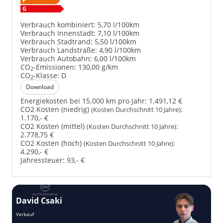
Verbrauch kombiniert:
5,70 l/100km
Verbrauch Innenstadt:
7,10 l/100km
Verbrauch Stadtrand:
5,50 l/100km
Verbrauch Landstraße:
4,90 l/100km
Verbrauch Autobahn:
6,00 l/100km
CO
-Emissionen:
130,00 g/km
2
CO
-Klasse:
D
2
Download
Energiekosten bei 15.000 km pro Jahr:
1.491,12 €
CO2 Kosten (niedrig)
:
(Kosten Durchschnitt 10 Jahre)
1.170,- €
CO2 Kosten (mittel)
:
(Kosten Durchschnitt 10 Jahre)
2.778,75 €
CO2 Kosten (hoch)
:
(Kosten Durchschnitt 10 Jahre)
4.290,- €
Jahressteuer:
93,- €
David Csaki
T
Verkauf
Ver