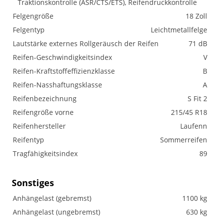
Traktionskontrolle (ASR/CTS/ETS), Reifendruckkontrolle
Felgengröße
18 Zoll
Felgentyp
Leichtmetallfelge
Lautstärke externes Rollgeräusch der Reifen
71 dB
Reifen-Geschwindigkeitsindex
V
Reifen-Kraftstoffeffizienzklasse
B
Reifen-Nasshaftungsklasse
A
Reifenbezeichnung
S Fit 2
Reifengröße vorne
215/45 R18
Reifenhersteller
Laufenn
Reifentyp
Sommerreifen
Tragfähigkeitsindex
89
Sonstiges
Anhängelast (gebremst)
1100 kg
Anhängelast (ungebremst)
630 kg