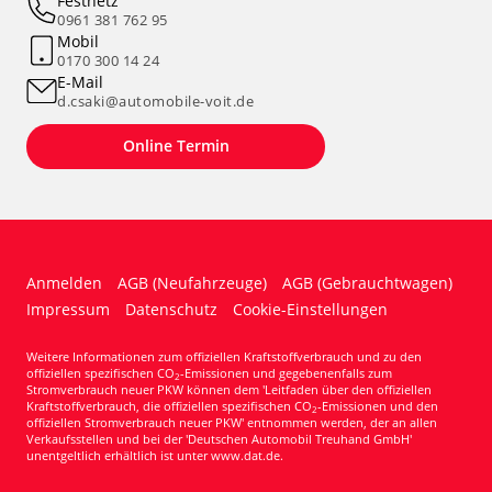
Festnetz
0961 381 762 95
Mobil
0170 300 14 24
E-Mail
d.csaki@automobile-voit.de
Online Termin
Anmelden
AGB (Neufahrzeuge)
AGB (Gebrauchtwagen)
Impressum
Datenschutz
Cookie-Einstellungen
Weitere Informationen zum offiziellen Kraftstoffverbrauch und zu den
offiziellen spezifischen CO
-Emissionen und gegebenenfalls zum
2
Stromverbrauch neuer PKW können dem 'Leitfaden über den offiziellen
Kraftstoffverbrauch, die offiziellen spezifischen CO
-Emissionen und den
2
offiziellen Stromverbrauch neuer PKW' entnommen werden, der an allen
Verkaufsstellen und bei der 'Deutschen Automobil Treuhand GmbH'
unentgeltlich erhältlich ist unter www.dat.de.