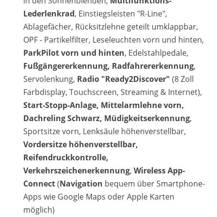
in den Sonnenblenden,
Multifunktions-
Lederlenkrad
, Einstiegsleisten "R-Line",
Ablagefächer, Rücksitzlehne geteilt umklappbar,
OPF - Partikelfilter, Leseleuchten vorn und hinten,
ParkPilot vorn und hinten
, Edelstahlpedale,
Fußgängererkennung, Radfahrererkennung
,
Servolenkung,
Radio "Ready2Discover"
(8 Zoll
Farbdisplay, Touchscreen, Streaming & Internet),
Start-Stopp-Anlage, Mittelarmlehne vorn,
Dachreling Schwarz, Müdigkeitserkennung
,
Sportsitze vorn, Lenksäule höhenverstellbar,
Vordersitze höhenverstellbar,
Reifendruckkontrolle,
Verkehrszeichenerkennung
,
Wireless App-
Connect
(
Navigation
bequem über Smartphone-
Apps wie Google Maps oder Apple Karten
möglich)