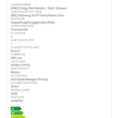
AUSSENFARBE
[P8A1] Kings Red Metallic / Dach Schwarz
INNENAUSSTATTUNG
[WS] Sitzbezug Stoff Titanschwarz-Grau
GETRIEBE
Doppelkupplungsgetriebe (DSG)
ANTRIEBSACHSE
Frontantrieb
ZYLINDER
3
PARTIKELFILTER
1
SCHADSTOFFKLASSE
Euro 6
HUBRAUM
999 ccm
LEISTUNG
85 kW (116 PS)
KRAFTSTOFF
Benzin
KATEGORIE
SUV/Geländewagen/Pickup
KILOMETERSTAND
20 km
MODELLJAHR
2026
ZUSTAND
unfallfrei