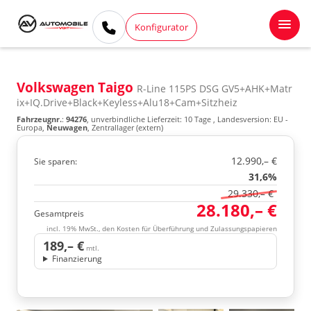
Konfigurator
Volkswagen Taigo
R-Line 115PS DSG GV5+AHK+Matr
ix+IQ.Drive+Black+Keyless+Alu18+Cam+Sitzheiz
Fahrzeugnr.
:
94276
, unverbindliche Lieferzeit:
10 Tage
, Landesversion: EU -
Europa,
Neuwagen
, Zentrallager (extern)
12.990,– €
Sie sparen:
31,6%
29.330,– €
28.180,– €
Gesamtpreis
incl. 19% MwSt., den Kosten für Überführung und Zulassungspapieren
189,– €
mtl.
Finanzierung