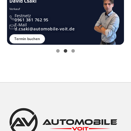
David Csaki
T
Verkauf
Ver
Festnetz
0961 381 762 95
E-Mail
d.csaki@automobile-voit.de
Termin buchen