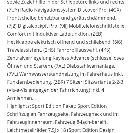
sowie Zuziehhilfe in der Schiebetüre links und rechts,
(7UY) Radio Navigationssystem Discover Pro, (4GX)
Frontscheibe beheizbar und geräuschdämmend,
(7J2) Digitalcockpit Pro, (9IJ) Mobiltelefonschnittstelle
Comfort mit induktiver Ladefunktion, (ZEB)
Heckklappe elektrisch öffnend und schließend, (6I6)
Travelassistent, (2H5) Fahrprofilauswahl, (4K5)
Zentralverriegelung Keyless Advance (schlüsselloses
Öffnen und Starten), (7AL) Diebstahlwarnanlage,
(7VL) Warmwasserstandheizung im Fahrerhaus inkl.
Funkfernbedienung, (ZBR) 7 Sitzer: Sitzvariante 2-2-3
(Vis-a-Vis entgegen der Fahrrichtung) inkl. 4
Armlehnen.
Highlights: Sport Edition Paket: Sport Edition
Schriftzug an Fahrzeugseite, Fahrzeugheck und im
Fahrzeuginnenraum, Fahrzeug 8-fach-bereift,
Leichtmetallräder 7,5J x 18 (Sport Edition Design