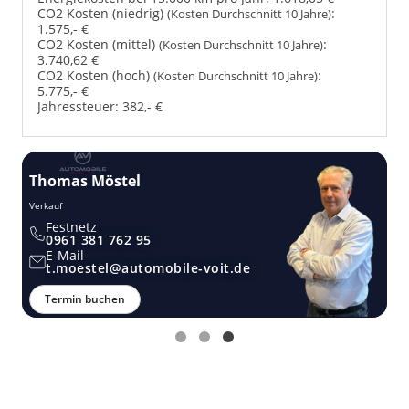
CO2 Kosten (niedrig)
:
(Kosten Durchschnitt 10 Jahre)
1.575,- €
CO2 Kosten (mittel)
:
(Kosten Durchschnitt 10 Jahre)
3.740,62 €
CO2 Kosten (hoch)
:
(Kosten Durchschnitt 10 Jahre)
5.775,- €
Jahressteuer:
382,- €
Thomas Möstel
Verkauf
Festnetz
0961 381 762 95
E-Mail
t.moestel@automobile-voit.de
Termin buchen