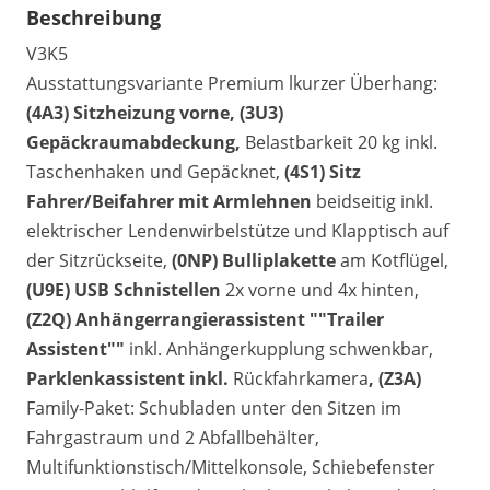
Beschreibung
V3K5
Ausstattungsvariante Premium lkurzer Überhang:
(4A3) Sitzheizung vorne, (3U3)
Gepäckraumabdeckung,
Belastbarkeit 20 kg inkl.
Taschenhaken und Gepäcknet,
(4S1) Sitz
Fahrer/Beifahrer mit Armlehnen
beidseitig inkl.
elektrischer Lendenwirbelstütze und Klapptisch auf
der Sitzrückseite,
(0NP) Bulliplakette
am Kotflügel,
(U9E) USB Schnistellen
2x vorne und 4x hinten,
(Z2Q) Anhängerrangierassistent ""Trailer
Assistent""
inkl. Anhängerkupplung schwenkbar,
Parklenkassistent inkl.
Rückfahrkamera
, (Z3A)
Family-Paket: Schubladen unter den Sitzen im
Fahrgastraum und 2 Abfallbehälter,
Multifunktionstisch/Mittelkonsole, Schiebefenster