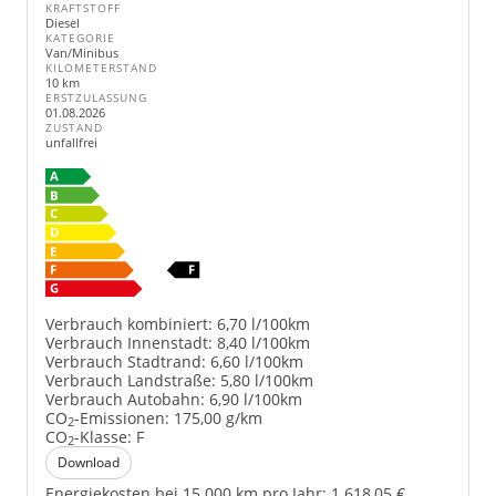
KRAFTSTOFF
Diesel
KATEGORIE
Van/Minibus
KILOMETERSTAND
10 km
ERSTZULASSUNG
01.08.2026
ZUSTAND
unfallfrei
Verbrauch kombiniert:
6,70 l/100km
Verbrauch Innenstadt:
8,40 l/100km
Verbrauch Stadtrand:
6,60 l/100km
Verbrauch Landstraße:
5,80 l/100km
Verbrauch Autobahn:
6,90 l/100km
CO
-Emissionen:
175,00 g/km
2
CO
-Klasse:
F
2
Download
Energiekosten bei 15.000 km pro Jahr:
1.618,05 €