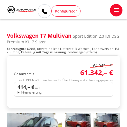
Konfigurator
Volkswagen T7 Multivan
Sport Edition 2,0TDI DSG
Premium KÜ 7 Sitzer
Fahrzeugnr.
:
62945
, unverbindliche Lieferzeit:
3 Wochen
, Landesversion: EU
- Europa,
Fahrzeug mit Tageszulassung
, Zentrallager (extern)
64.042,– €
61.342,– €
Gesamtpreis
incl. 19% MwSt., den Kosten für Überführung und Zulassungspapieren
414,– €
mtl.
Finanzierung