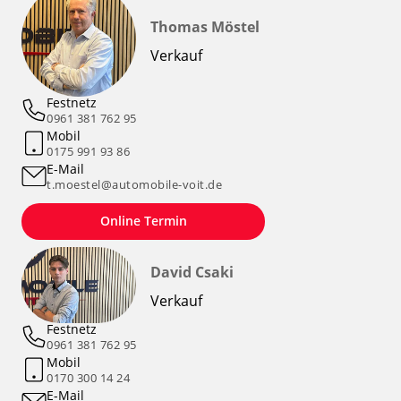
Thomas Möstel
Verkauf
Festnetz
0961 381 762 95
Mobil
0175 991 93 86
E-Mail
t.moestel@automobile-voit.de
Online Termin
David Csaki
Verkauf
Festnetz
0961 381 762 95
Mobil
0170 300 14 24
E-Mail