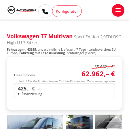
Konfigurator
Volkswagen T7 Multivan
Sport Edition 2,0TDI DSG
High LÜ 7 Sitzer
Fahrzeugnr.
:
63335
, unverbindliche Lieferzeit:
7 Tage
, Landesversion: EU -
Europa,
Fahrzeug mit Tageszulassung
, Zentrallager (extern)
65.662,– €
62.962,– €
Gesamtpreis
incl. 19% MwSt., den Kosten für Überführung und Zulassungspapieren
425,– €
mtl.
Finanzierung