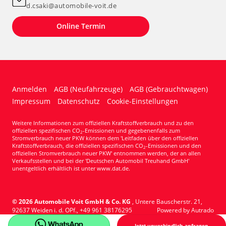
d.csaki@automobile-voit.de
Online Termin
Anmelden
AGB (Neufahrzeuge)
AGB (Gebrauchtwagen)
Impressum
Datenschutz
Cookie-Einstellungen
Weitere Informationen zum offiziellen Kraftstoffverbrauch und zu den
offiziellen spezifischen CO
-Emissionen und gegebenenfalls zum
2
Stromverbrauch neuer PKW können dem 'Leitfaden über den offiziellen
Kraftstoffverbrauch, die offiziellen spezifischen CO
-Emissionen und den
2
offiziellen Stromverbrauch neuer PKW' entnommen werden, der an allen
Verkaufsstellen und bei der 'Deutschen Automobil Treuhand GmbH'
unentgeltlich erhältlich ist unter www.dat.de.
© 2026
Automobile Voit GmbH & Co. KG
,
Untere Bauscherstr. 21
,
92637
Weiden i. d. OPf.,
+49 961 38176295
Powered by Autrado
Jetzt unverbindlich anfragen