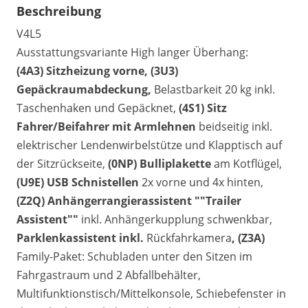
Beschreibung
V4L5
Ausstattungsvariante High langer Überhang:
(4A3) Sitzheizung vorne, (3U3)
Gepäckraumabdeckung,
Belastbarkeit 20 kg inkl.
Taschenhaken und Gepäcknet,
(4S1) Sitz
Fahrer/Beifahrer mit Armlehnen
beidseitig inkl.
elektrischer Lendenwirbelstütze und Klapptisch auf
der Sitzrückseite,
(0NP) Bulliplakette
am Kotflügel,
(U9E) USB Schnistellen
2x vorne und 4x hinten,
(Z2Q) Anhängerrangierassistent ""Trailer
Assistent""
inkl. Anhängerkupplung schwenkbar,
Parklenkassistent inkl.
Rückfahrkamera
, (Z3A)
Family-Paket: Schubladen unter den Sitzen im
Fahrgastraum und 2 Abfallbehälter,
Multifunktionstisch/Mittelkonsole, Schiebefenster in