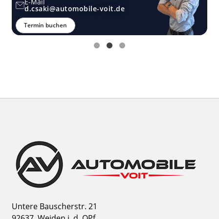
E-Mail
d.csaki@automobile-voit.de
Termin buchen
Untere Bauscherstr. 21
92637
Weiden i. d. OPf