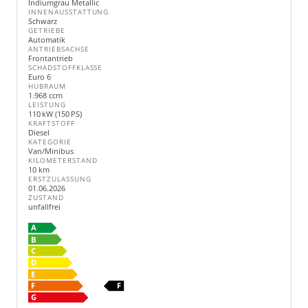
Indiumgrau Metallic
INNENAUSSTATTUNG
Schwarz
GETRIEBE
Automatik
ANTRIEBSACHSE
Frontantrieb
SCHADSTOFFKLASSE
Euro 6
HUBRAUM
1.968 ccm
LEISTUNG
110 kW (150 PS)
KRAFTSTOFF
Diesel
KATEGORIE
Van/Minibus
KILOMETERSTAND
10 km
ERSTZULASSUNG
01.06.2026
ZUSTAND
unfallfrei