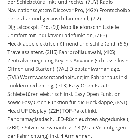
der Schiebetüre links und rechts, (7UY) Radio
Navigationssystem Discover Pro, (4GX) Frontscheibe
beheizbar und geräuschdämmend, (7J2)
Digitalcockpit Pro, (9IJ) Mobiltelefonschnittstelle
Comfort mit induktiver Ladefunktion, (ZEB)
Heckklappe elektrisch öffnend und schließend, (6I6)
Travelassistent, (2H5) Fahrprofilauswahl, (4K5)
Zentralverriegelung Keyless Advance (schlüsselloses
Öffnen und Starten), (7AL) Diebstahlwarnanlage,
(7VL) Warmwasserstandheizung im Fahrerhaus inkl.
Funkfernbedienung, (PT3) Easy Open Paket:
Schiebetüren elektrisch inkl. Easy Open Funktion
sowie Easy Open Funktion für die Heckklappe, (KS1)
Head UP Display, (Z2H) TOP-Paket inkl.
Panoramaglasdach, LED-Rüchleuchten abgedunkelt,
(ZBR) 7 Sitzer: Sitzvariante 2-2-3 (Vis-a-Vis entgegen
der Fahrrichtung) inkl. 4 Armlehnen.