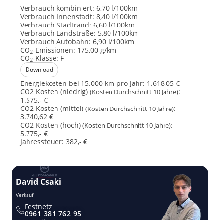
Verbrauch kombiniert:
6,70 l/100km
Verbrauch Innenstadt:
8,40 l/100km
Verbrauch Stadtrand:
6,60 l/100km
Verbrauch Landstraße:
5,80 l/100km
Verbrauch Autobahn:
6,90 l/100km
CO
-Emissionen:
175,00 g/km
2
CO
-Klasse:
F
2
Download
Energiekosten bei 15.000 km pro Jahr:
1.618,05 €
CO2 Kosten (niedrig)
:
(Kosten Durchschnitt 10 Jahre)
1.575,- €
CO2 Kosten (mittel)
:
(Kosten Durchschnitt 10 Jahre)
3.740,62 €
CO2 Kosten (hoch)
:
(Kosten Durchschnitt 10 Jahre)
5.775,- €
Jahressteuer:
382,- €
David Csaki
T
Verkauf
Ver
Festnetz
0961 381 762 95