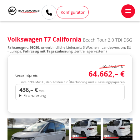
Konfigurator
Volkswagen T7 California
Beach Tour 2.0 TDI DSG
Fahrzeugnr.
:
98080
, unverbindliche Lieferzeit:
3 Wochen
, Landesversion: EU
- Europa,
Fahrzeug mit Tageszulassung
, Zentrallager (extern)
65.162,– €
64.662,– €
Gesamtpreis
incl. 19% MwSt., den Kosten für Überführung und Zulassungspapieren
436,– €
mtl.
Finanzierung