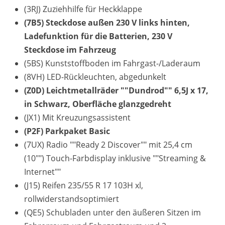
(3RJ) Zuziehhilfe für Heckklappe
(7B5) Steckdose außen 230 V links hinten,
Ladefunktion für die Batterien, 230 V
Steckdose im Fahrzeug
(5BS) Kunststoffboden im Fahrgast-/Laderaum
(8VH) LED-Rückleuchten, abgedunkelt
(Z0D) Leichtmetallräder ""Dundrod"" 6,5J x 17,
in Schwarz, Oberfläche glanzgedreht
(JX1) Mit Kreuzungsassistent
(P2F) Parkpaket Basic
(7UX) Radio ""Ready 2 Discover"" mit 25,4 cm
(10"") Touch-Farbdisplay inklusive ""Streaming &
Internet""
(J15) Reifen 235/55 R 17 103H xl,
rollwiderstandsoptimiert
(QE5) Schubladen unter den äußeren Sitzen im