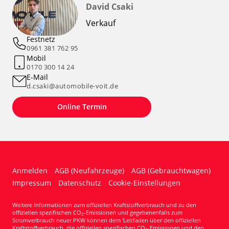
David Csaki
Verkauf
Festnetz
0961 381 762 95
Mobil
0170 300 14 24
E-Mail
d.csaki@automobile-voit.de
Online Termin
Anmelden
AGB (Neufahrzeuge)
AGB (Gebrauchtwagen)
Impressum
Datenschutz
Cookie-Einstellungen
Weitere Informationen zum offiziellen Kraftstoffverbrauch und zu den
offiziellen spezifischen CO
-Emissionen und gegebenenfalls zum
2
Stromverbrauch neuer PKW können dem 'Leitfaden über den offiziellen
Kraftstoffverbrauch, die offiziellen spezifischen CO
-Emissionen und den