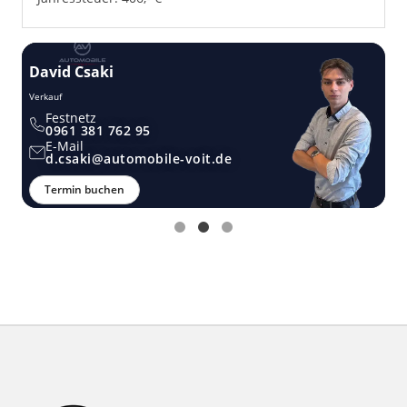
David Csaki
T
Verkauf
Ver
Festnetz
0961 381 762 95
E-Mail
d.csaki@automobile-voit.de
Termin buchen