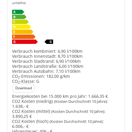
unfallfrei
Verbrauch kombiniert:
6,90 l/100km
Verbrauch Innenstadt:
8,70 l/100km
Verbrauch Stadtrand:
6,90 l/100km
Verbrauch Landstraße:
6,00 l/100km
Verbrauch Autobahn:
7,10 l/100km
CO
-Emissionen:
182,00 g/km
2
CO
-Klasse:
G
2
Download
Energiekosten bei 15.000 km pro Jahr:
1.666,35 €
CO2 Kosten (niedrig)
:
(Kosten Durchschnitt 10 Jahre)
1.638,- €
CO2 Kosten (mittel)
:
(Kosten Durchschnitt 10 Jahre)
3.890,25 €
CO2 Kosten (hoch)
:
(Kosten Durchschnitt 10 Jahre)
6.006,- €
Jahressteuer:
406,- €