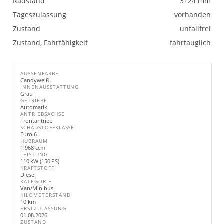
Radstand
3124 mm
Tageszulassung
vorhanden
Zustand
unfallfrei
Zustand, Fahrfähigkeit
fahrtauglich
AUSSENFARBE
Candyweiß
INNENAUSSTATTUNG
Grau
GETRIEBE
Automatik
ANTRIEBSACHSE
Frontantrieb
SCHADSTOFFKLASSE
Euro 6
HUBRAUM
1.968 ccm
LEISTUNG
110 kW (150 PS)
KRAFTSTOFF
Diesel
KATEGORIE
Van/Minibus
KILOMETERSTAND
10 km
ERSTZULASSUNG
01.08.2026
ZUSTAND