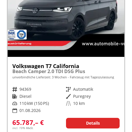
Volkswagen T7 California
Beach Camper 2.0 TDI DSG Plus
unverbindliche Lieferzeit:
3 Wochen
Fahrzeug mit Tageszulassung
Fahrzeugnr.
94369
Getriebe
Automatik
Kraftstoff
Diesel
Außenfarbe
Puregrey
Leistung
110 kW (150 PS)
Kilometerstand
10 km
01.08.2026
65.787,– €
Details
incl. 19% MwSt.