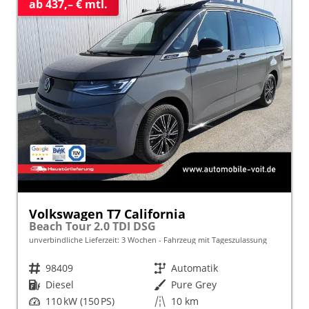
ab 437,– € mtl.
Volkswagen T7 California
Beach Tour 2.0 TDI DSG
unverbindliche Lieferzeit:
3 Wochen
Fahrzeug mit Tageszulassung
Fahrzeugnr.
98409
Getriebe
Automatik
Kraftstoff
Diesel
Außenfarbe
Pure Grey
Leistung
110 kW (150 PS)
Kilometerstand
10 km