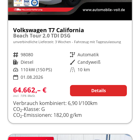
Volkswagen T7 California
Beach Tour 2.0 TDI DSG
unverbindliche Lieferzeit:
3 Wochen
Fahrzeug mit Tageszulassung
Fahrzeugnr.
98080
Getriebe
Automatik
Kraftstoff
Diesel
Außenfarbe
Candyweiß
Leistung
110 kW (150 PS)
Kilometerstand
10 km
01.08.2026
64.662,– €
Details
incl. 19% MwSt.
Verbrauch kombiniert:
6,90 l/100km
CO
-Klasse:
G
2
CO
-Emissionen:
182,00 g/km
2