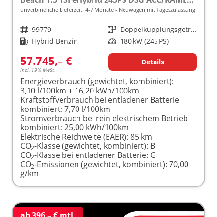
unverbindliche Lieferzeit: 4-7 Monate
Neuwagen mit Tageszulassung
Fahrzeugnr.
99779
Getriebe
Doppelkupplungsgetriebe (DSG)
Kraftstoff
Hybrid Benzin
Leistung
180 kW (245 PS)
57.745,– €
Details
incl. 19% MwSt.
Energieverbrauch (gewichtet, kombiniert):
3,10 l/100km + 16,20 kWh/100km
Kraftstoffverbrauch bei entladener Batterie
kombiniert:
7,70 l/100km
Stromverbrauch bei rein elektrischem Betrieb
kombiniert:
25,00 kWh/100km
Elektrische Reichweite (EAER):
85 km
CO
-Klasse (gewichtet, kombiniert):
B
2
CO
-Klasse bei entladener Batterie:
G
2
CO
-Emissionen (gewichtet, kombiniert):
70,00
2
g/km
ab 396,– € mtl.