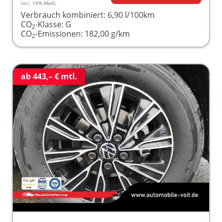
incl. 19% MwSt.
Verbrauch kombiniert:
6,90 l/100km
CO
-Klasse:
G
2
CO
-Emissionen:
182,00 g/km
2
ab 443,– € mtl.