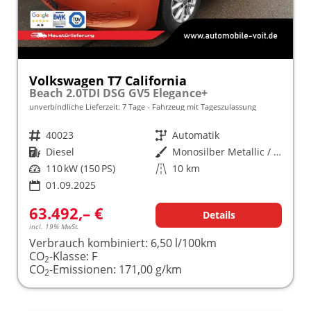
Volkswagen T7 California
Beach 2.0TDI DSG GV5 Elegance+
unverbindliche Lieferzeit:
7 Tage
Fahrzeug mit Tageszulassung
Fahrzeugnr.
40023
Getriebe
Automatik
Kraftstoff
Diesel
Außenfarbe
Monosilber Metallic / Energeticorange Metallic
Leistung
110 kW (150 PS)
Kilometerstand
10 km
01.09.2025
63.492,– €
Details
incl. 19% MwSt.
Verbrauch kombiniert:
6,50 l/100km
CO
-Klasse:
F
2
CO
-Emissionen:
171,00 g/km
2