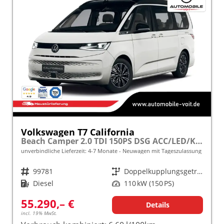
Volkswagen T7 California
Beach Camper 2.0 TDI 150PS DSG ACC/LED/KAMERA frei konfigurierbar!
unverbindliche Lieferzeit: 4-7 Monate
Neuwagen mit Tageszulassung
Fahrzeugnr.
99781
Getriebe
Doppelkupplungsgetriebe (DSG)
Kraftstoff
Diesel
Leistung
110 kW (150 PS)
55.290,– €
Details
incl. 19% MwSt.