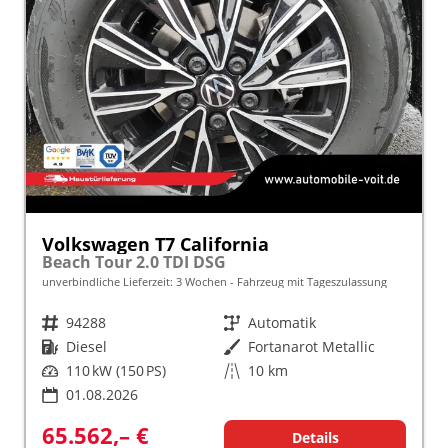
Volkswagen T7 California
Beach Tour 2.0 TDI DSG
unverbindliche Lieferzeit:
3 Wochen
Fahrzeug mit Tageszulassung
Fahrzeugnr.
94288
Getriebe
Automatik
Kraftstoff
Diesel
Außenfarbe
Fortanarot Metallic
Leistung
110 kW (150 PS)
Kilometerstand
10 km
01.08.2026
65.562,– €
Details