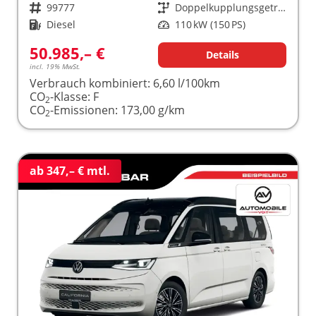
Fahrzeugnr.
99777
Getriebe
Doppelkupplungsgetriebe (DSG)
Kraftstoff
Diesel
Leistung
110 kW (150 PS)
50.985,– €
Details
incl. 19% MwSt.
Verbrauch kombiniert:
6,60 l/100km
CO
-Klasse:
F
2
CO
-Emissionen:
173,00 g/km
2
ab 347,– € mtl.