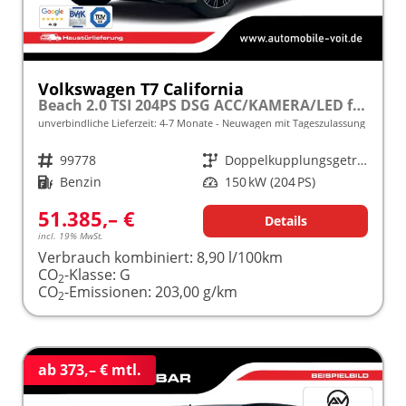
Volkswagen T7 California
Beach 2.0 TSI 204PS DSG ACC/KAMERA/LED frei konfigurierbar!
unverbindliche Lieferzeit: 4-7 Monate
Neuwagen mit Tageszulassung
Fahrzeugnr.
99778
Getriebe
Doppelkupplungsgetriebe (DSG)
Kraftstoff
Benzin
Leistung
150 kW (204 PS)
51.385,– €
Details
incl. 19% MwSt.
Verbrauch kombiniert:
8,90 l/100km
CO
-Klasse:
G
2
CO
-Emissionen:
203,00 g/km
2
ab 373,– € mtl.