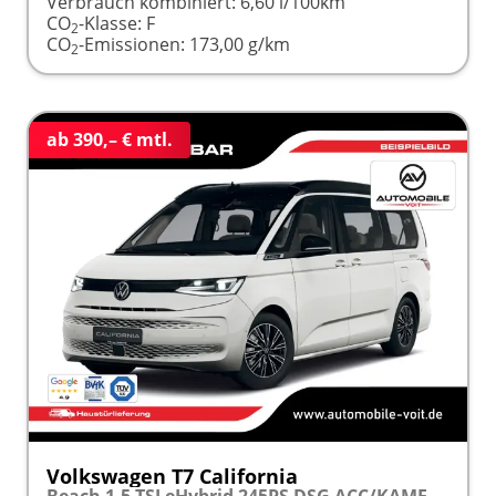
Verbrauch kombiniert:
6,60 l/100km
CO
-Klasse:
F
2
CO
-Emissionen:
173,00 g/km
2
ab 390,– € mtl.
Volkswagen T7 California
Beach 1.5 TSI eHybrid 245PS DSG ACC/KAMERA/LED frei konfigurierbar!