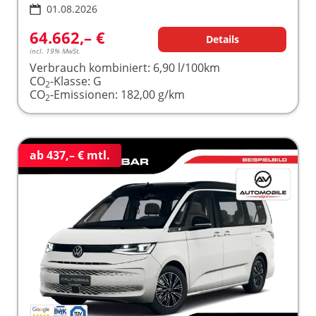
01.08.2026
64.662,– €
Details
incl. 19% MwSt.
Verbrauch kombiniert:
6,90 l/100km
CO
-Klasse:
G
2
CO
-Emissionen:
182,00 g/km
2
ab 437,– € mtl.