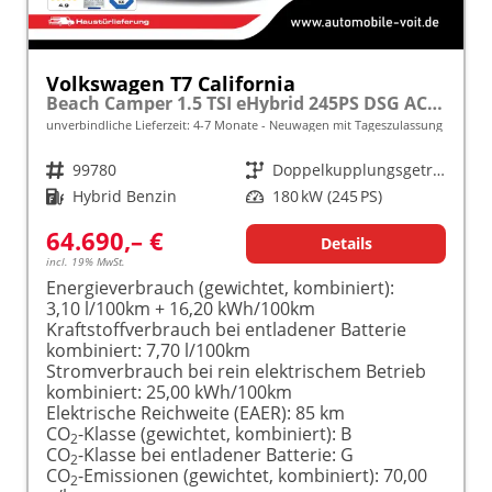
Volkswagen T7 California
Beach Camper 1.5 TSI eHybrid 245PS DSG ACC/LED/KAMERA frei konfigurierbar!
unverbindliche Lieferzeit: 4-7 Monate
Neuwagen mit Tageszulassung
Fahrzeugnr.
99780
Getriebe
Doppelkupplungsgetriebe (DSG)
Kraftstoff
Hybrid Benzin
Leistung
180 kW (245 PS)
64.690,– €
Details
incl. 19% MwSt.
Energieverbrauch (gewichtet, kombiniert):
3,10 l/100km + 16,20 kWh/100km
Kraftstoffverbrauch bei entladener Batterie
kombiniert:
7,70 l/100km
Stromverbrauch bei rein elektrischem Betrieb
kombiniert:
25,00 kWh/100km
Elektrische Reichweite (EAER):
85 km
CO
-Klasse (gewichtet, kombiniert):
B
2
CO
-Klasse bei entladener Batterie:
G
2
CO
-Emissionen (gewichtet, kombiniert):
70,00
2