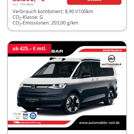
incl. 19% MwSt.
Verbrauch kombiniert:
8,90 l/100km
CO
-Klasse:
G
2
CO
-Emissionen:
203,00 g/km
2
ab 425,– € mtl.