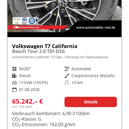
Volkswagen T7 California
Beach Tour 2.0 TDI DSG
unverbindliche Lieferzeit:
14 Tage
Fahrzeug mit Tageszulassung
Fahrzeugnr.
94287
Getriebe
Automatik
Kraftstoff
Diesel
Außenfarbe
Cooperbronze Metallic
Leistung
110 kW (150 PS)
Kilometerstand
10 km
01.08.2026
65.242,– €
Details
incl. 19% MwSt.
Verbrauch kombiniert:
6,90 l/100km
CO
-Klasse:
G
2
CO
-Emissionen:
182,00 g/km
2