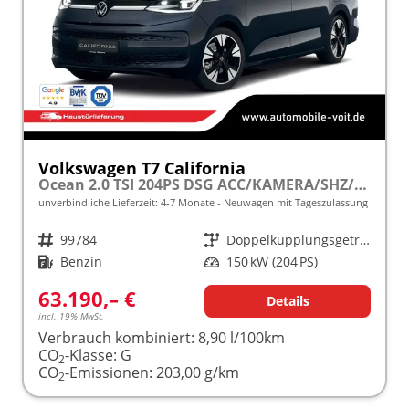
Volkswagen T7 California
Ocean 2.0 TSI 204PS DSG ACC/KAMERA/SHZ/LED/3Z.KLIMA frei konfigurierbar!
unverbindliche Lieferzeit: 4-7 Monate
Neuwagen mit Tageszulassung
Fahrzeugnr.
99784
Getriebe
Doppelkupplungsgetriebe (DSG)
Kraftstoff
Benzin
Leistung
150 kW (204 PS)
63.190,– €
Details
incl. 19% MwSt.
Verbrauch kombiniert:
8,90 l/100km
CO
-Klasse:
G
2
CO
-Emissionen:
203,00 g/km
2