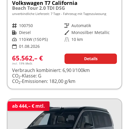
Volkswagen T7 California
Beach Tour 2.0 TDI DSG
unverbindliche Lieferzeit:
7 Tage
Fahrzeug mit Tageszulassung
Fahrzeugnr.
100750
Getriebe
Automatik
Kraftstoff
Diesel
Außenfarbe
Monosilber Metallic
Leistung
110 kW (150 PS)
Kilometerstand
10 km
01.08.2026
65.562,– €
Details
incl. 19% MwSt.
Verbrauch kombiniert:
6,90 l/100km
CO
-Klasse:
G
2
CO
-Emissionen:
182,00 g/km
2
ab 444,– € mtl.