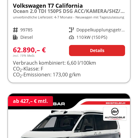
Volkswagen T7 California
Ocean 2.0 TDI 150PS DSG ACC/KAMERA/SHZ/LED/3Z.KLIMA frei konfigurierbar!
unverbindliche Lieferzeit: 4-7 Monate
Neuwagen mit Tageszulassung
Fahrzeugnr.
99785
Getriebe
Doppelkupplungsgetriebe (DSG)
Kraftstoff
Diesel
Leistung
110 kW (150 PS)
62.890,– €
Details
incl. 19% MwSt.
Verbrauch kombiniert:
6,60 l/100km
CO
-Klasse:
F
2
CO
-Emissionen:
173,00 g/km
2
ab 427,– € mtl.