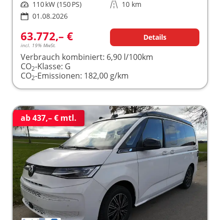
Leistung
110 kW (150 PS)
Kilometerstand
10 km
01.08.2026
63.772,– €
Details
incl. 19% MwSt.
Verbrauch kombiniert:
6,90 l/100km
CO
-Klasse:
G
2
CO
-Emissionen:
182,00 g/km
2
ab 437,– € mtl.