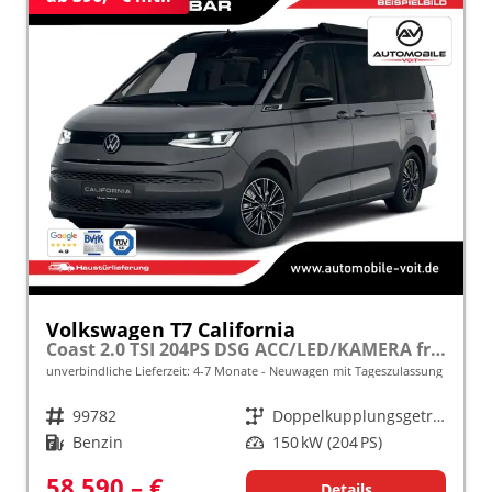
Volkswagen T7 California
Coast 2.0 TSI 204PS DSG ACC/LED/KAMERA frei konfigurierbar!
unverbindliche Lieferzeit: 4-7 Monate
Neuwagen mit Tageszulassung
Fahrzeugnr.
99782
Getriebe
Doppelkupplungsgetriebe (DSG)
Kraftstoff
Benzin
Leistung
150 kW (204 PS)
58.590,– €
Details