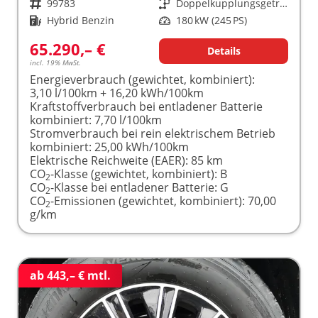
Fahrzeugnr.
99783
Getriebe
Doppelkupplungsgetriebe (DSG)
Kraftstoff
Hybrid Benzin
Leistung
180 kW (245 PS)
65.290,– €
Details
incl. 19% MwSt.
Energieverbrauch (gewichtet, kombiniert):
3,10 l/100km + 16,20 kWh/100km
Kraftstoffverbrauch bei entladener Batterie
kombiniert:
7,70 l/100km
Stromverbrauch bei rein elektrischem Betrieb
kombiniert:
25,00 kWh/100km
Elektrische Reichweite (EAER):
85 km
CO
-Klasse (gewichtet, kombiniert):
B
2
CO
-Klasse bei entladener Batterie:
G
2
CO
-Emissionen (gewichtet, kombiniert):
70,00
2
g/km
ab 443,– € mtl.