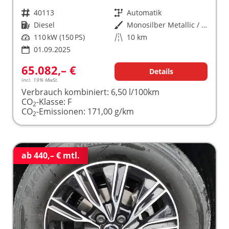
Fahrzeugnr.
40113
Getriebe
Automatik
Kraftstoff
Diesel
Außenfarbe
Monosilber Metallic / Energeticorange Metallic
Leistung
110 kW (150 PS)
Kilometerstand
10 km
01.09.2025
65.082,– €
Details
incl. 19% MwSt.
Verbrauch kombiniert:
6,50 l/100km
CO
-Klasse:
F
2
CO
-Emissionen:
171,00 g/km
2
ab 440,– € mtl.