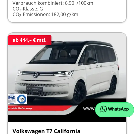
Verbrauch kombiniert:
6,90 l/100km
CO
-Klasse:
G
2
CO
-Emissionen:
182,00 g/km
2
ab 444,– € mtl.
Volkswagen T7 California