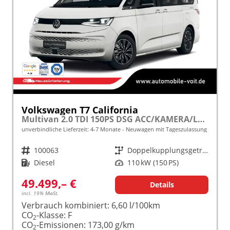
Volkswagen T7 California
Multivan 2.0 TDI 150PS DSG ACC/KAMERA/LED/SMARTLINK/SCHLAFDACH frei konfigurierbar!
unverbindliche Lieferzeit: 4-7 Monate
Neuwagen mit Tageszulassung
Fahrzeugnr.
100063
Getriebe
Doppelkupplungsgetriebe (DSG)
Kraftstoff
Diesel
Leistung
110 kW (150 PS)
49.499,– €
Details
incl. 19% MwSt.
Verbrauch kombiniert:
6,60 l/100km
CO
-Klasse:
F
2
CO
-Emissionen:
173,00 g/km
2