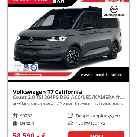
Volkswagen T7 California
Coast 2.0 TSI 204PS DSG ACC/LED/KAMERA frei konfigurierbar!
unverbindliche Lieferzeit: 4-7 Monate
Neuwagen mit Tageszulassung
Fahrzeugnr.
99782
Getriebe
Doppelkupplungsgetriebe (DSG)
Kraftstoff
Benzin
Leistung
150 kW (204 PS)
58.590,– €
Details