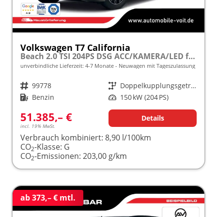
Volkswagen T7 California
Beach 2.0 TSI 204PS DSG ACC/KAMERA/LED frei konfigurierbar!
unverbindliche Lieferzeit: 4-7 Monate
Neuwagen mit Tageszulassung
Fahrzeugnr.
99778
Getriebe
Doppelkupplungsgetriebe (DSG)
Kraftstoff
Benzin
Leistung
150 kW (204 PS)
51.385,– €
Details
incl. 19% MwSt.
Verbrauch kombiniert:
8,90 l/100km
CO
-Klasse:
G
2
CO
-Emissionen:
203,00 g/km
2
ab 373,– € mtl.