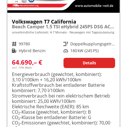
Volkswagen T7 California
Beach Camper 1.5 TSI eHybrid 245PS DSG ACC/LED/KAMERA frei konfigurierbar!
unverbindliche Lieferzeit: 4-7 Monate
Neuwagen mit Tageszulassung
Fahrzeugnr.
99780
Getriebe
Doppelkupplungsgetriebe (DSG)
Kraftstoff
Hybrid Benzin
Leistung
180 kW (245 PS)
64.690,– €
Details
incl. 19% MwSt.
Energieverbrauch (gewichtet, kombiniert):
3,10 l/100km + 16,20 kWh/100km
Kraftstoffverbrauch bei entladener Batterie
kombiniert:
7,70 l/100km
Stromverbrauch bei rein elektrischem Betrieb
kombiniert:
25,00 kWh/100km
Elektrische Reichweite (EAER):
85 km
CO
-Klasse (gewichtet, kombiniert):
B
2
CO
-Klasse bei entladener Batterie:
G
2
CO
-Emissionen (gewichtet, kombiniert):
70,00
2