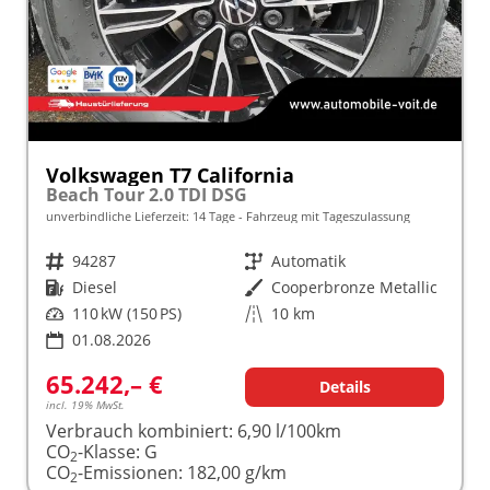
Volkswagen T7 California
Beach Tour 2.0 TDI DSG
unverbindliche Lieferzeit:
14 Tage
Fahrzeug mit Tageszulassung
Fahrzeugnr.
94287
Getriebe
Automatik
Kraftstoff
Diesel
Außenfarbe
Cooperbronze Metallic
Leistung
110 kW (150 PS)
Kilometerstand
10 km
01.08.2026
65.242,– €
Details
incl. 19% MwSt.
Verbrauch kombiniert:
6,90 l/100km
CO
-Klasse:
G
2
CO
-Emissionen:
182,00 g/km
2