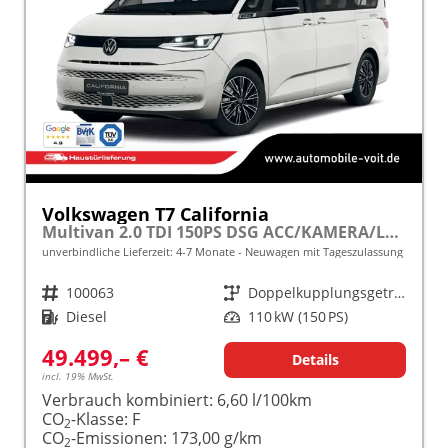
Volkswagen T7 California
Multivan 2.0 TDI 150PS DSG ACC/KAMERA/LED/SMARTLINK/SCHLAFDACH frei konfigurierbar!
unverbindliche Lieferzeit: 4-7 Monate
Neuwagen mit Tageszulassung
Fahrzeugnr.
100063
Getriebe
Doppelkupplungsgetriebe (DSG)
Kraftstoff
Diesel
Leistung
110 kW (150 PS)
49.499,– €
Details
incl. 19% MwSt.
Verbrauch kombiniert:
6,60 l/100km
CO
-Klasse:
F
2
CO
-Emissionen:
173,00 g/km
2