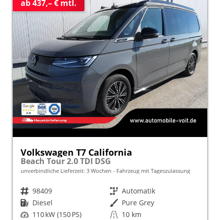
ab 437,– € mtl.
Volkswagen T7 California
Beach Tour 2.0 TDI DSG
unverbindliche Lieferzeit:
3 Wochen
Fahrzeug mit Tageszulassung
Fahrzeugnr.
98409
Getriebe
Automatik
Kraftstoff
Diesel
Außenfarbe
Pure Grey
Leistung
110 kW (150 PS)
Kilometerstand
10 km