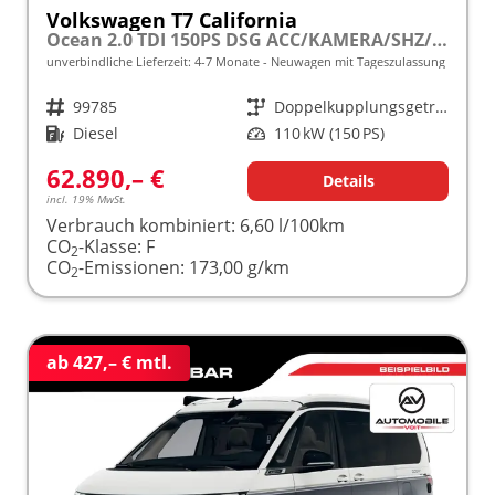
Volkswagen T7 California
Ocean 2.0 TDI 150PS DSG ACC/KAMERA/SHZ/LED/3Z.KLIMA frei konfigurierbar!
unverbindliche Lieferzeit: 4-7 Monate
Neuwagen mit Tageszulassung
Fahrzeugnr.
99785
Getriebe
Doppelkupplungsgetriebe (DSG)
Kraftstoff
Diesel
Leistung
110 kW (150 PS)
62.890,– €
Details
incl. 19% MwSt.
Verbrauch kombiniert:
6,60 l/100km
CO
-Klasse:
F
2
CO
-Emissionen:
173,00 g/km
2
ab 427,– € mtl.