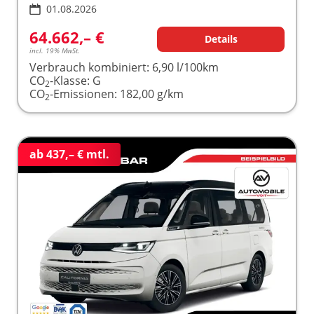
01.08.2026
64.662,– €
Details
incl. 19% MwSt.
Verbrauch kombiniert:
6,90 l/100km
CO
-Klasse:
G
2
CO
-Emissionen:
182,00 g/km
2
ab 437,– € mtl.