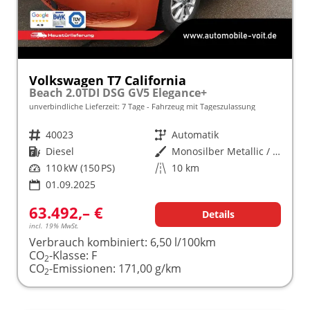
Volkswagen T7 California
Beach 2.0TDI DSG GV5 Elegance+
unverbindliche Lieferzeit:
7 Tage
Fahrzeug mit Tageszulassung
Fahrzeugnr.
40023
Getriebe
Automatik
Kraftstoff
Diesel
Außenfarbe
Monosilber Metallic / Energeticorange Metallic
Leistung
110 kW (150 PS)
Kilometerstand
10 km
01.09.2025
63.492,– €
Details
incl. 19% MwSt.
Verbrauch kombiniert:
6,50 l/100km
CO
-Klasse:
F
2
CO
-Emissionen:
171,00 g/km
2