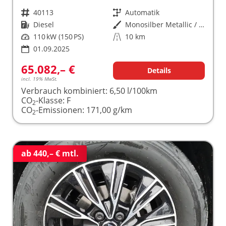
Fahrzeugnr.
40113
Getriebe
Automatik
Kraftstoff
Diesel
Außenfarbe
Monosilber Metallic / Energeticorange Metallic
Leistung
110 kW (150 PS)
Kilometerstand
10 km
01.09.2025
65.082,– €
Details
incl. 19% MwSt.
Verbrauch kombiniert:
6,50 l/100km
CO
-Klasse:
F
2
CO
-Emissionen:
171,00 g/km
2
ab 440,– € mtl.