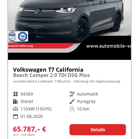
Volkswagen T7 California
Beach Camper 2.0 TDI DSG Plus
unverbindliche Lieferzeit:
3 Wochen
Fahrzeug mit Tageszulassung
Fahrzeugnr.
94369
Getriebe
Automatik
Kraftstoff
Diesel
Außenfarbe
Puregrey
Leistung
110 kW (150 PS)
Kilometerstand
10 km
01.08.2026
65.787,– €
Details
incl. 19% MwSt.