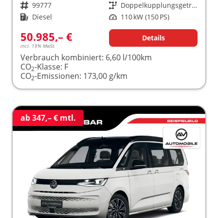
Fahrzeugnr.
99777
Getriebe
Doppelkupplungsgetriebe (DSG)
Kraftstoff
Diesel
Leistung
110 kW (150 PS)
50.985,– €
Details
incl. 19% MwSt.
Verbrauch kombiniert:
6,60 l/100km
CO
-Klasse:
F
2
CO
-Emissionen:
173,00 g/km
2
ab 347,– € mtl.