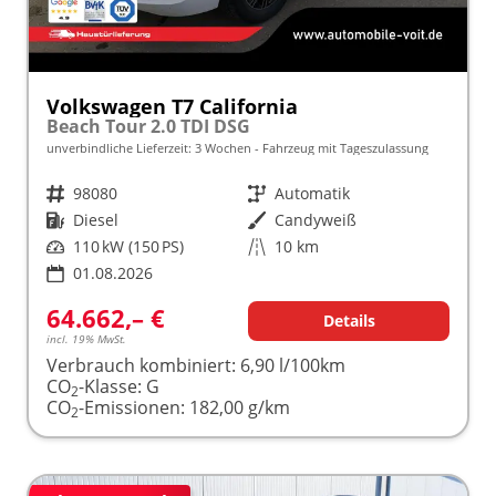
Volkswagen T7 California
Beach Tour 2.0 TDI DSG
unverbindliche Lieferzeit:
3 Wochen
Fahrzeug mit Tageszulassung
Fahrzeugnr.
98080
Getriebe
Automatik
Kraftstoff
Diesel
Außenfarbe
Candyweiß
Leistung
110 kW (150 PS)
Kilometerstand
10 km
01.08.2026
64.662,– €
Details
incl. 19% MwSt.
Verbrauch kombiniert:
6,90 l/100km
CO
-Klasse:
G
2
CO
-Emissionen:
182,00 g/km
2