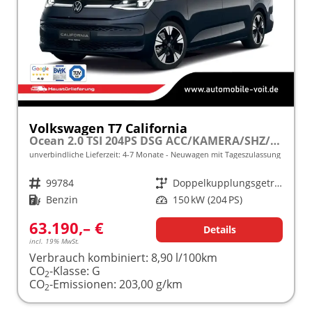
Volkswagen T7 California
Ocean 2.0 TSI 204PS DSG ACC/KAMERA/SHZ/LED/3Z.KLIMA frei konfigurierbar!
unverbindliche Lieferzeit: 4-7 Monate
Neuwagen mit Tageszulassung
Fahrzeugnr.
99784
Getriebe
Doppelkupplungsgetriebe (DSG)
Kraftstoff
Benzin
Leistung
150 kW (204 PS)
63.190,– €
Details
incl. 19% MwSt.
Verbrauch kombiniert:
8,90 l/100km
CO
-Klasse:
G
2
CO
-Emissionen:
203,00 g/km
2