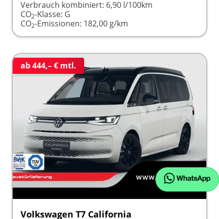
Verbrauch kombiniert:
6,90 l/100km
CO
-Klasse:
G
2
CO
-Emissionen:
182,00 g/km
2
ab 444,– € mtl.
Volkswagen T7 California