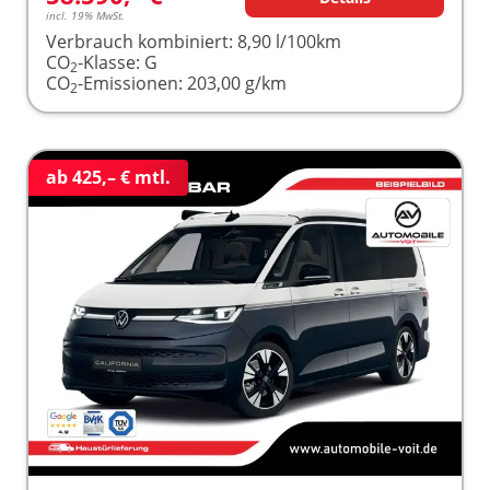
incl. 19% MwSt.
Verbrauch kombiniert:
8,90 l/100km
CO
-Klasse:
G
2
CO
-Emissionen:
203,00 g/km
2
ab 425,– € mtl.