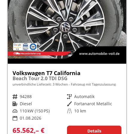
Volkswagen T7 California
Beach Tour 2.0 TDI DSG
unverbindliche Lieferzeit:
3 Wochen
Fahrzeug mit Tageszulassung
Fahrzeugnr.
94288
Getriebe
Automatik
Kraftstoff
Diesel
Außenfarbe
Fortanarot Metallic
Leistung
110 kW (150 PS)
Kilometerstand
10 km
01.08.2026
65.562,– €
Details