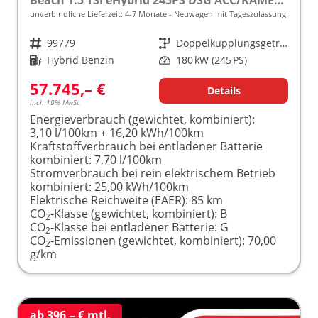
unverbindliche Lieferzeit: 4-7 Monate
Neuwagen mit Tageszulassung
Fahrzeugnr.
99779
Getriebe
Doppelkupplungsgetriebe (DSG)
Kraftstoff
Hybrid Benzin
Leistung
180 kW (245 PS)
57.745,– €
Details
incl. 19% MwSt.
Energieverbrauch (gewichtet, kombiniert):
3,10 l/100km + 16,20 kWh/100km
Kraftstoffverbrauch bei entladener Batterie
kombiniert:
7,70 l/100km
Stromverbrauch bei rein elektrischem Betrieb
kombiniert:
25,00 kWh/100km
Elektrische Reichweite (EAER):
85 km
CO
-Klasse (gewichtet, kombiniert):
B
2
CO
-Klasse bei entladener Batterie:
G
2
CO
-Emissionen (gewichtet, kombiniert):
70,00
2
g/km
ab 396,– € mtl.