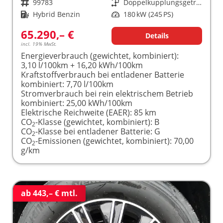
Fahrzeugnr.
99783
Getriebe
Doppelkupplungsgetriebe (DSG)
Kraftstoff
Hybrid Benzin
Leistung
180 kW (245 PS)
65.290,– €
Details
incl. 19% MwSt.
Energieverbrauch (gewichtet, kombiniert):
3,10 l/100km + 16,20 kWh/100km
Kraftstoffverbrauch bei entladener Batterie
kombiniert:
7,70 l/100km
Stromverbrauch bei rein elektrischem Betrieb
kombiniert:
25,00 kWh/100km
Elektrische Reichweite (EAER):
85 km
CO
-Klasse (gewichtet, kombiniert):
B
2
CO
-Klasse bei entladener Batterie:
G
2
CO
-Emissionen (gewichtet, kombiniert):
70,00
2
g/km
ab 443,– € mtl.