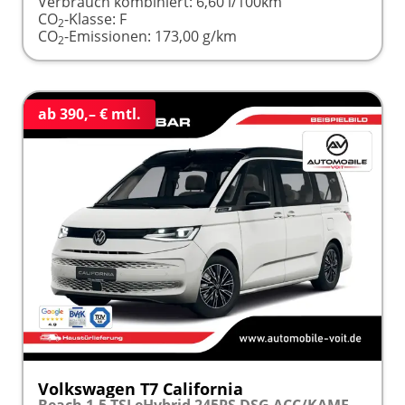
Verbrauch kombiniert:
6,60 l/100km
CO
-Klasse:
F
2
CO
-Emissionen:
173,00 g/km
2
ab 390,– € mtl.
Volkswagen T7 California
Beach 1.5 TSI eHybrid 245PS DSG ACC/KAMERA/LED frei konfigurierbar!