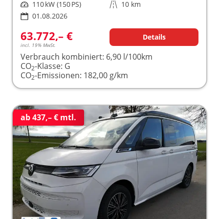
Leistung
110 kW (150 PS)
Kilometerstand
10 km
01.08.2026
63.772,– €
Details
incl. 19% MwSt.
Verbrauch kombiniert:
6,90 l/100km
CO
-Klasse:
G
2
CO
-Emissionen:
182,00 g/km
2
ab 437,– € mtl.