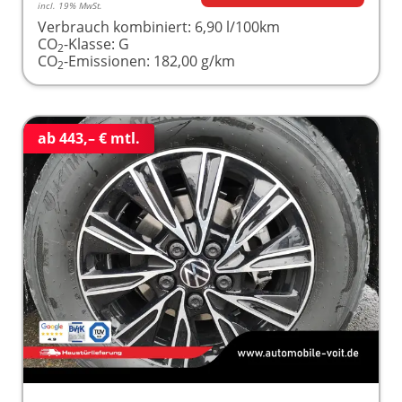
incl. 19% MwSt.
Verbrauch kombiniert:
6,90 l/100km
CO
-Klasse:
G
2
CO
-Emissionen:
182,00 g/km
2
ab 443,– € mtl.