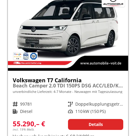
Volkswagen T7 California
Beach Camper 2.0 TDI 150PS DSG ACC/LED/KAMERA frei konfigurierbar!
unverbindliche Lieferzeit: 4-7 Monate
Neuwagen mit Tageszulassung
Fahrzeugnr.
99781
Getriebe
Doppelkupplungsgetriebe (DSG)
Kraftstoff
Diesel
Leistung
110 kW (150 PS)
55.290,– €
Details
incl. 19% MwSt.