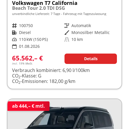
Volkswagen T7 California
Beach Tour 2.0 TDI DSG
unverbindliche Lieferzeit:
7 Tage
Fahrzeug mit Tageszulassung
Fahrzeugnr.
100750
Getriebe
Automatik
Kraftstoff
Diesel
Außenfarbe
Monosilber Metallic
Leistung
110 kW (150 PS)
Kilometerstand
10 km
01.08.2026
65.562,– €
Details
incl. 19% MwSt.
Verbrauch kombiniert:
6,90 l/100km
CO
-Klasse:
G
2
CO
-Emissionen:
182,00 g/km
2
ab 444,– € mtl.