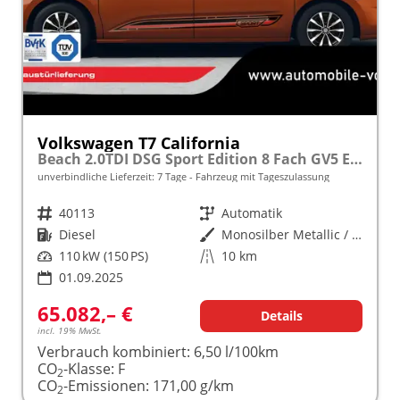
Volkswagen T7 California
Beach 2.0TDI DSG Sport Edition 8 Fach GV5 Elegance+
unverbindliche Lieferzeit:
7 Tage
Fahrzeug mit Tageszulassung
Fahrzeugnr.
40113
Getriebe
Automatik
Kraftstoff
Diesel
Außenfarbe
Monosilber Metallic / Energeticorange Metallic
Leistung
110 kW (150 PS)
Kilometerstand
10 km
01.09.2025
65.082,– €
Details
incl. 19% MwSt.
Verbrauch kombiniert:
6,50 l/100km
CO
-Klasse:
F
2
CO
-Emissionen:
171,00 g/km
2