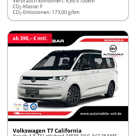
Verbrauch kombiniert:
6,60 l/100km
CO
-Klasse:
F
2
CO
-Emissionen:
173,00 g/km
2
ab 390,– € mtl.
Volkswagen T7 California
Beach 1.5 TSI eHybrid 245PS DSG ACC/KAMERA/LED frei konfigurierbar!