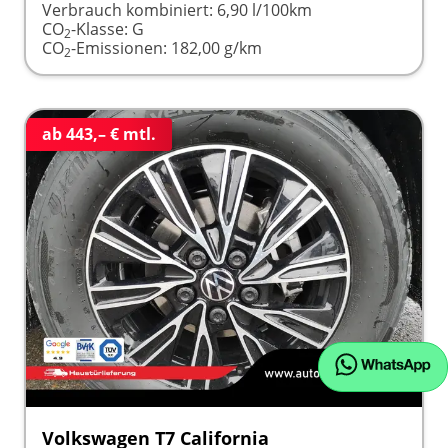
Verbrauch kombiniert:
6,90 l/100km
CO
-Klasse:
G
2
CO
-Emissionen:
182,00 g/km
2
ab 443,– € mtl.
Volkswagen T7 California