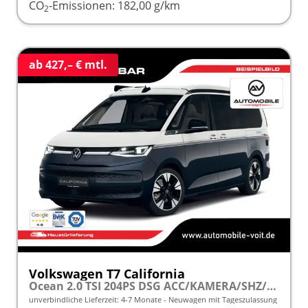
CO
-Emissionen:
182,00 g/km
2
ab 427,– € mtl.
Volkswagen T7 California
Ocean 2.0 TSI 204PS DSG ACC/KAMERA/SHZ/LED/3Z.KLIMA frei konfigurierbar!
unverbindliche Lieferzeit: 4-7 Monate
Neuwagen mit Tageszulassung