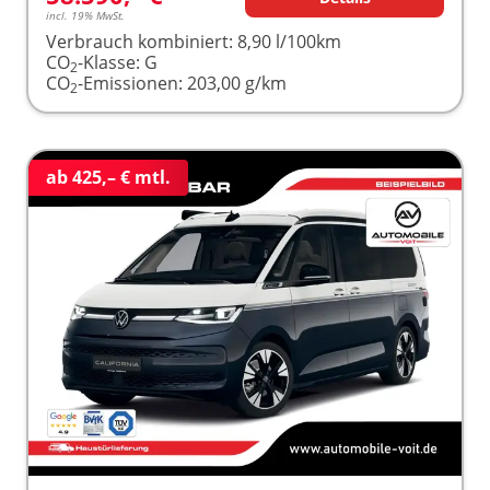
incl. 19% MwSt.
Verbrauch kombiniert:
8,90 l/100km
CO
-Klasse:
G
2
CO
-Emissionen:
203,00 g/km
2
ab 425,– € mtl.