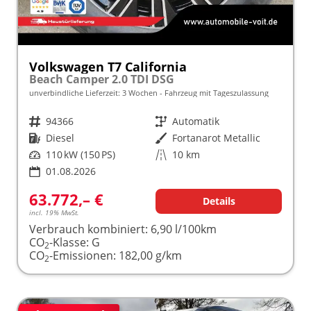
Volkswagen T7 California
Beach Camper 2.0 TDI DSG
unverbindliche Lieferzeit:
3 Wochen
Fahrzeug mit Tageszulassung
Fahrzeugnr.
94366
Getriebe
Automatik
Kraftstoff
Diesel
Außenfarbe
Fortanarot Metallic
Leistung
110 kW (150 PS)
Kilometerstand
10 km
01.08.2026
63.772,– €
Details
incl. 19% MwSt.
Verbrauch kombiniert:
6,90 l/100km
CO
-Klasse:
G
2
CO
-Emissionen:
182,00 g/km
2