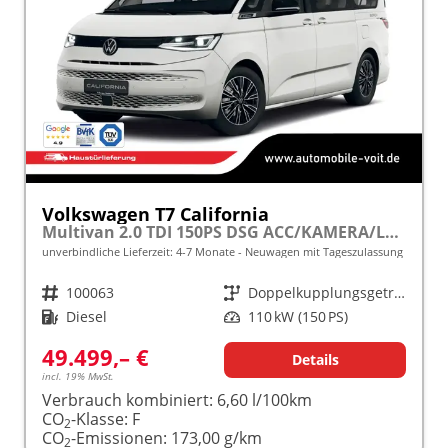
Volkswagen T7 California
Multivan 2.0 TDI 150PS DSG ACC/KAMERA/LED/SMARTLINK/SCHLAFDACH frei konfigurierbar!
unverbindliche Lieferzeit: 4-7 Monate
Neuwagen mit Tageszulassung
Fahrzeugnr.
100063
Getriebe
Doppelkupplungsgetriebe (DSG)
Kraftstoff
Diesel
Leistung
110 kW (150 PS)
49.499,– €
Details
incl. 19% MwSt.
Verbrauch kombiniert:
6,60 l/100km
CO
-Klasse:
F
2
CO
-Emissionen:
173,00 g/km
2