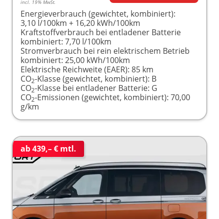
incl. 19% MwSt.
Energieverbrauch (gewichtet, kombiniert):
3,10 l/100km + 16,20 kWh/100km
Kraftstoffverbrauch bei entladener Batterie
kombiniert:
7,70 l/100km
Stromverbrauch bei rein elektrischem Betrieb
kombiniert:
25,00 kWh/100km
Elektrische Reichweite (EAER):
85 km
CO
-Klasse (gewichtet, kombiniert):
B
2
CO
-Klasse bei entladener Batterie:
G
2
CO
-Emissionen (gewichtet, kombiniert):
70,00
2
g/km
ab 439,– € mtl.