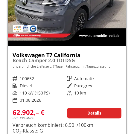
Volkswagen T7 California
Beach Camper 2.0 TDI DSG
unverbindliche Lieferzeit:
7 Tage
Fahrzeug mit Tageszulassung
Fahrzeugnr.
100652
Getriebe
Automatik
Kraftstoff
Diesel
Außenfarbe
Puregrey
Leistung
110 kW (150 PS)
Kilometerstand
10 km
01.08.2026
62.902,– €
Details
incl. 19% MwSt.
Verbrauch kombiniert:
6,90 l/100km
CO
-Klasse:
G
2