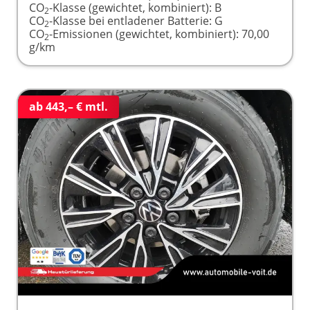
CO
-Klasse (gewichtet, kombiniert):
B
2
CO
-Klasse bei entladener Batterie:
G
2
CO
-Emissionen (gewichtet, kombiniert):
70,00
2
g/km
ab 443,– € mtl.