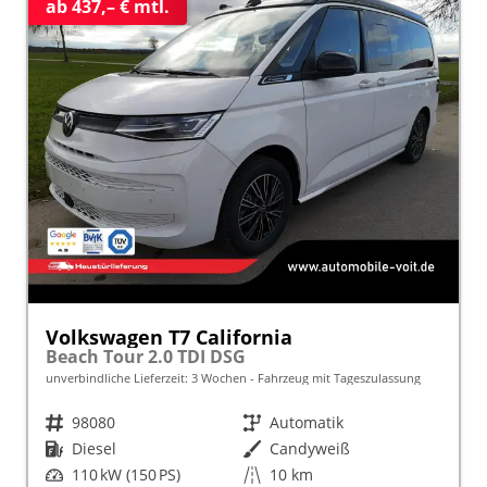
ab 437,– € mtl.
Volkswagen T7 California
Beach Tour 2.0 TDI DSG
unverbindliche Lieferzeit:
3 Wochen
Fahrzeug mit Tageszulassung
Fahrzeugnr.
98080
Getriebe
Automatik
Kraftstoff
Diesel
Außenfarbe
Candyweiß
Leistung
110 kW (150 PS)
Kilometerstand
10 km