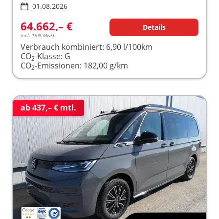
01.08.2026
64.662,– €
Details
incl. 19% MwSt.
Verbrauch kombiniert:
6,90 l/100km
CO
-Klasse:
G
2
CO
-Emissionen:
182,00 g/km
2
ab 437,– € mtl.