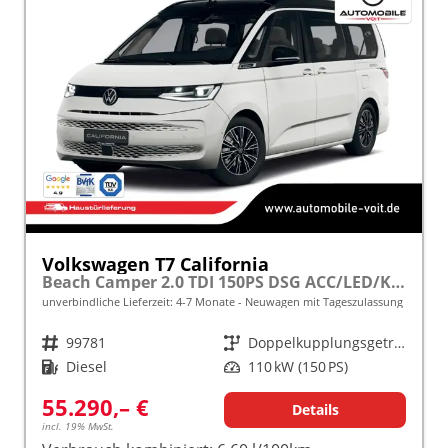
Volkswagen T7 California
Beach Camper 2.0 TDI 150PS DSG ACC/LED/KAMERA frei konfigurierbar!
unverbindliche Lieferzeit: 4-7 Monate
Neuwagen mit Tageszulassung
Fahrzeugnr.
99781
Getriebe
Doppelkupplungsgetriebe (DSG)
Kraftstoff
Diesel
Leistung
110 kW (150 PS)
55.290,– €
Details
incl. 19% MwSt.