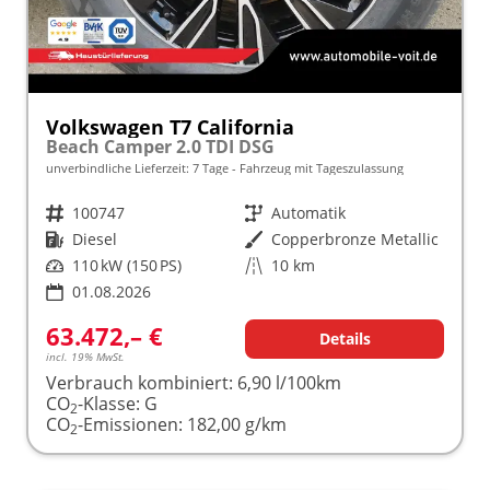
Volkswagen T7 California
Beach Camper 2.0 TDI DSG
unverbindliche Lieferzeit:
7 Tage
Fahrzeug mit Tageszulassung
Fahrzeugnr.
100747
Getriebe
Automatik
Kraftstoff
Diesel
Außenfarbe
Copperbronze Metallic
Leistung
110 kW (150 PS)
Kilometerstand
10 km
01.08.2026
63.472,– €
Details
incl. 19% MwSt.
Verbrauch kombiniert:
6,90 l/100km
CO
-Klasse:
G
2
CO
-Emissionen:
182,00 g/km
2