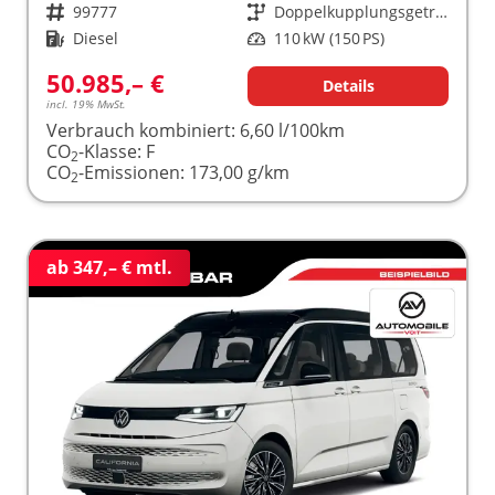
Fahrzeugnr.
99777
Getriebe
Doppelkupplungsgetriebe (DSG)
Kraftstoff
Diesel
Leistung
110 kW (150 PS)
50.985,– €
Details
incl. 19% MwSt.
Verbrauch kombiniert:
6,60 l/100km
CO
-Klasse:
F
2
CO
-Emissionen:
173,00 g/km
2
ab 347,– € mtl.