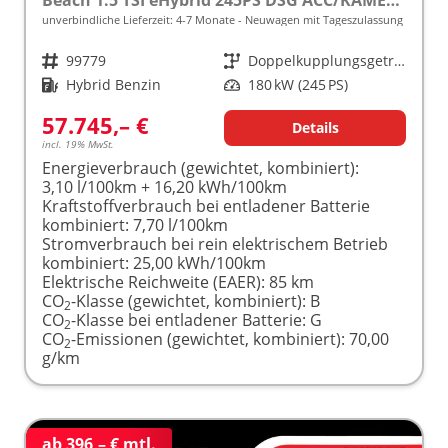
unverbindliche Lieferzeit: 4-7 Monate
Neuwagen mit Tageszulassung
Fahrzeugnr.
99779
Getriebe
Doppelkupplungsgetriebe (DSG)
Kraftstoff
Hybrid Benzin
Leistung
180 kW (245 PS)
57.745,– €
Details
incl. 19% MwSt.
Energieverbrauch (gewichtet, kombiniert):
3,10 l/100km + 16,20 kWh/100km
Kraftstoffverbrauch bei entladener Batterie
kombiniert:
7,70 l/100km
Stromverbrauch bei rein elektrischem Betrieb
kombiniert:
25,00 kWh/100km
Elektrische Reichweite (EAER):
85 km
CO
-Klasse (gewichtet, kombiniert):
B
2
CO
-Klasse bei entladener Batterie:
G
2
CO
-Emissionen (gewichtet, kombiniert):
70,00
2
g/km
ab 396,– € mtl.