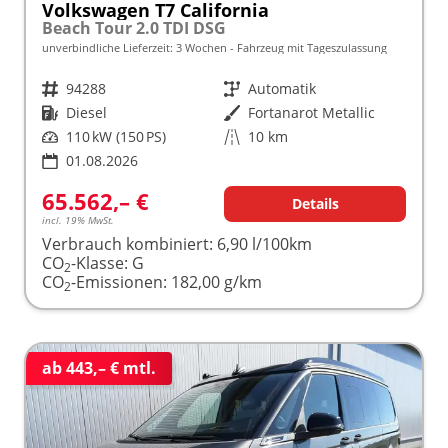
Volkswagen T7 California
Beach Tour 2.0 TDI DSG
unverbindliche Lieferzeit:
3 Wochen
Fahrzeug mit Tageszulassung
Fahrzeugnr.
94288
Getriebe
Automatik
Kraftstoff
Diesel
Außenfarbe
Fortanarot Metallic
Leistung
110 kW (150 PS)
Kilometerstand
10 km
01.08.2026
65.562,– €
Details
incl. 19% MwSt.
Verbrauch kombiniert:
6,90 l/100km
CO
-Klasse:
G
2
CO
-Emissionen:
182,00 g/km
2
ab 443,– € mtl.