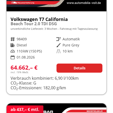
Volkswagen T7 California
Beach Tour 2.0 TDI DSG
unverbindliche Lieferzeit:
3 Wochen
Fahrzeug mit Tageszulassung
Fahrzeugnr.
98409
Getriebe
Automatik
Kraftstoff
Diesel
Außenfarbe
Pure Grey
Leistung
110 kW (150 PS)
Kilometerstand
10 km
01.08.2026
64.662,– €
Details
incl. 19% MwSt.
Verbrauch kombiniert:
6,90 l/100km
CO
-Klasse:
G
2
CO
-Emissionen:
182,00 g/km
2
ab 437,– € mtl.