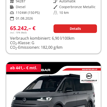
Fahrzeugnr.
94287
Getriebe
Automatik
Kraftstoff
Diesel
Außenfarbe
Cooperbronze Metallic
Leistung
110 kW (150 PS)
Kilometerstand
10 km
01.08.2026
65.242,– €
Details
incl. 19% MwSt.
Verbrauch kombiniert:
6,90 l/100km
CO
-Klasse:
G
2
CO
-Emissionen:
182,00 g/km
2
ab 441,– € mtl.