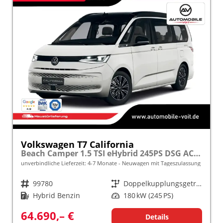
Volkswagen T7 California
Beach Camper 1.5 TSI eHybrid 245PS DSG ACC/LED/KAMERA frei konfigurierbar!
unverbindliche Lieferzeit: 4-7 Monate
Neuwagen mit Tageszulassung
Fahrzeugnr.
99780
Getriebe
Doppelkupplungsgetriebe (DSG)
Kraftstoff
Hybrid Benzin
Leistung
180 kW (245 PS)
64.690,– €
Details