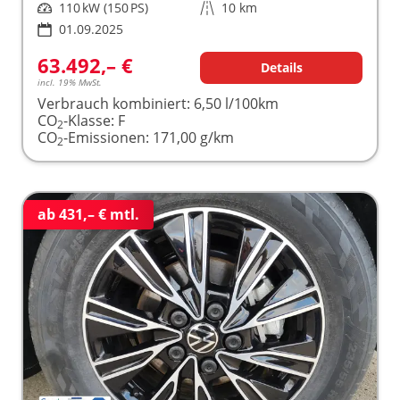
Leistung
110 kW (150 PS)
Kilometerstand
10 km
01.09.2025
63.492,– €
Details
incl. 19% MwSt.
Verbrauch kombiniert:
6,50 l/100km
CO
-Klasse:
F
2
CO
-Emissionen:
171,00 g/km
2
ab 431,– € mtl.