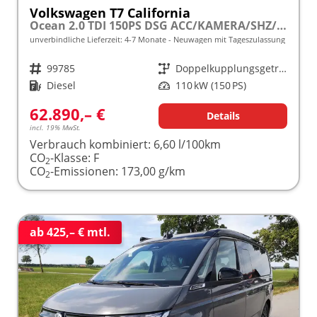
Volkswagen T7 California
Ocean 2.0 TDI 150PS DSG ACC/KAMERA/SHZ/LED/3Z.KLIMA frei konfigurierbar!
unverbindliche Lieferzeit: 4-7 Monate
Neuwagen mit Tageszulassung
Fahrzeugnr.
99785
Getriebe
Doppelkupplungsgetriebe (DSG)
Kraftstoff
Diesel
Leistung
110 kW (150 PS)
62.890,– €
Details
incl. 19% MwSt.
Verbrauch kombiniert:
6,60 l/100km
CO
-Klasse:
F
2
CO
-Emissionen:
173,00 g/km
2
ab 425,– € mtl.