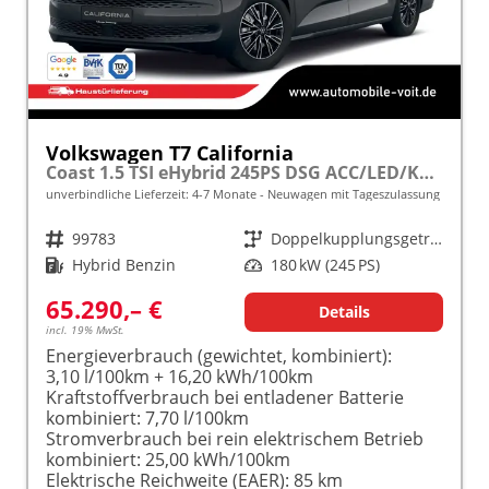
Volkswagen T7 California
Coast 1.5 TSI eHybrid 245PS DSG ACC/LED/KAMERA frei konfigurierbar!
unverbindliche Lieferzeit: 4-7 Monate
Neuwagen mit Tageszulassung
Fahrzeugnr.
99783
Getriebe
Doppelkupplungsgetriebe (DSG)
Kraftstoff
Hybrid Benzin
Leistung
180 kW (245 PS)
65.290,– €
Details
incl. 19% MwSt.
Energieverbrauch (gewichtet, kombiniert):
3,10 l/100km + 16,20 kWh/100km
Kraftstoffverbrauch bei entladener Batterie
kombiniert:
7,70 l/100km
Stromverbrauch bei rein elektrischem Betrieb
kombiniert:
25,00 kWh/100km
Elektrische Reichweite (EAER):
85 km