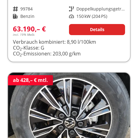
Fahrzeugnr.
99784
Getriebe
Doppelkupplungsgetriebe (DSG)
Kraftstoff
Benzin
Leistung
150 kW (204 PS)
63.190,– €
Details
incl. 19% MwSt.
Verbrauch kombiniert:
8,90 l/100km
CO
-Klasse:
G
2
CO
-Emissionen:
203,00 g/km
2
ab 428,– € mtl.