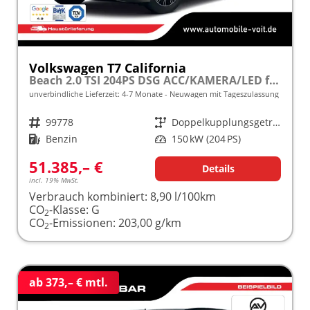
Volkswagen T7 California
Beach 2.0 TSI 204PS DSG ACC/KAMERA/LED frei konfigurierbar!
unverbindliche Lieferzeit: 4-7 Monate
Neuwagen mit Tageszulassung
Fahrzeugnr.
99778
Getriebe
Doppelkupplungsgetriebe (DSG)
Kraftstoff
Benzin
Leistung
150 kW (204 PS)
51.385,– €
Details
incl. 19% MwSt.
Verbrauch kombiniert:
8,90 l/100km
CO
-Klasse:
G
2
CO
-Emissionen:
203,00 g/km
2
ab 373,– € mtl.