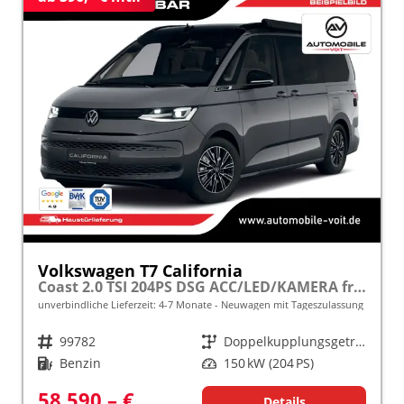
Volkswagen T7 California
Coast 2.0 TSI 204PS DSG ACC/LED/KAMERA frei konfigurierbar!
unverbindliche Lieferzeit: 4-7 Monate
Neuwagen mit Tageszulassung
Fahrzeugnr.
99782
Getriebe
Doppelkupplungsgetriebe (DSG)
Kraftstoff
Benzin
Leistung
150 kW (204 PS)
58.590,– €
Details