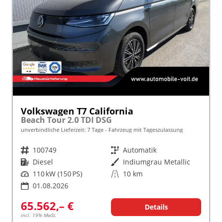
Volkswagen T7 California
Beach Tour 2.0 TDI DSG
unverbindliche Lieferzeit:
7 Tage
Fahrzeug mit Tageszulassung
Fahrzeugnr.
100749
Getriebe
Automatik
Kraftstoff
Diesel
Außenfarbe
Indiumgrau Metallic
Leistung
110 kW (150 PS)
Kilometerstand
10 km
01.08.2026
65.562,– €
Details
incl. 19% MwSt.