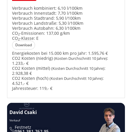
Verbrauch kombiniert:
6,10 l/100km
Verbrauch Innenstadt:
7,70 l/100km
Verbrauch Stadtrand:
5,90 l/100km
Verbrauch Landstraße:
5,30 l/100km
Verbrauch Autobahn:
6,30 l/100km
CO
-Emissionen:
137,00 g/km
2
CO
-Klasse:
E
2
Download
Energiekosten bei 15.000 km pro Jahr:
1.595,76 €
CO2 Kosten (niedrig)
:
(Kosten Durchschnitt 10 Jahre)
1.233,- €
CO2 Kosten (mittel)
:
(Kosten Durchschnitt 10 Jahre)
2.928,38 €
CO2 Kosten (hoch)
:
(Kosten Durchschnitt 10 Jahre)
4.521,- €
Jahressteuer:
119,- €
David Csaki
T
Verkauf
Ver
Festnetz
0961 381 762 95