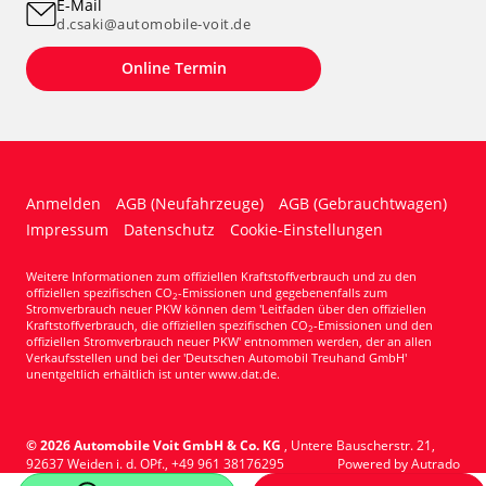
E-Mail
d.csaki@automobile-voit.de
Online Termin
Anmelden
AGB (Neufahrzeuge)
AGB (Gebrauchtwagen)
Impressum
Datenschutz
Cookie-Einstellungen
Weitere Informationen zum offiziellen Kraftstoffverbrauch und zu den
offiziellen spezifischen CO
-Emissionen und gegebenenfalls zum
2
Stromverbrauch neuer PKW können dem 'Leitfaden über den offiziellen
Kraftstoffverbrauch, die offiziellen spezifischen CO
-Emissionen und den
2
offiziellen Stromverbrauch neuer PKW' entnommen werden, der an allen
Verkaufsstellen und bei der 'Deutschen Automobil Treuhand GmbH'
unentgeltlich erhältlich ist unter www.dat.de.
© 2026
Automobile Voit GmbH & Co. KG
,
Untere Bauscherstr. 21
,
92637
Weiden i. d. OPf.,
+49 961 38176295
Powered by Autrado