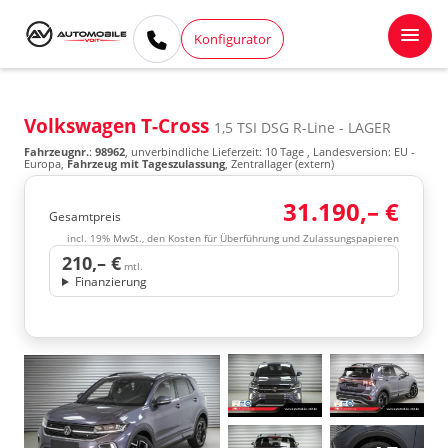
Konfigurator
Volkswagen T-Cross
1,5 TSI DSG R-Line - LAGER
Fahrzeugnr.
:
98962
, unverbindliche Lieferzeit:
10 Tage
, Landesversion: EU -
Europa,
Fahrzeug mit Tageszulassung
, Zentrallager (extern)
31.190,– €
Gesamtpreis
incl. 19% MwSt., den Kosten für Überführung und Zulassungspapieren
210,– €
mtl.
Finanzierung