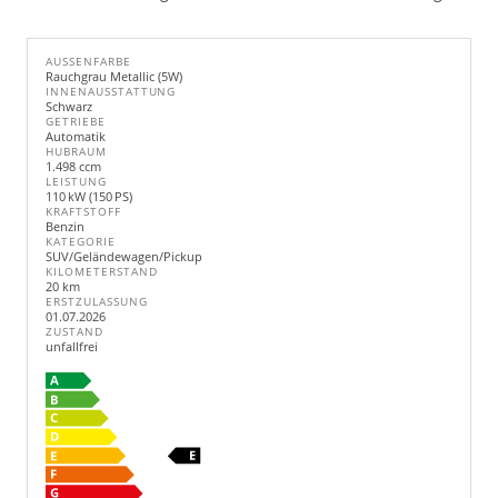
AUSSENFARBE
Rauchgrau Metallic (5W)
INNENAUSSTATTUNG
Schwarz
GETRIEBE
Automatik
HUBRAUM
1.498 ccm
LEISTUNG
110 kW (150 PS)
KRAFTSTOFF
Benzin
KATEGORIE
SUV/Geländewagen/Pickup
KILOMETERSTAND
20 km
ERSTZULASSUNG
01.07.2026
ZUSTAND
unfallfrei