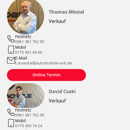
Thomas Möstel
Verkauf
Festnetz
0961 381 762 95
Mobil
0175 991 93 86
E-Mail
t.moestel@automobile-voit.de
Online Termin
David Csaki
Verkauf
Festnetz
0961 381 762 95
Mobil
0170 300 14 24