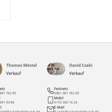
Thomas Möstel
David Csaki
Verkauf
Verkauf
etz
Festnetz
381 762 95
0961 381 762 95
l
Mobil
991 93 86
0170 300 14 24
l
E-Mail
stel@automobile-voit.de
d.csaki@automobile-voit.de