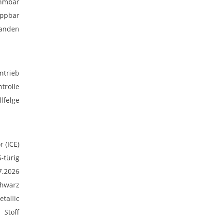
hmbar
appbar
anden
ntrieb
trolle
lfelge
 (ICE)
5-türig
7.2026
hwarz
etallic
Stoff