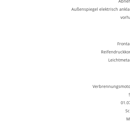
Abne
Außenspiegel elektrisch ankl
vorh
Fronta
Reifendruckkon
Leichtmetal
Verbrennungsmotor
01.0
Sc
M