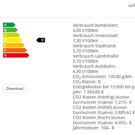
unf
Verbrauch kombiniert:
6,00 l/100km
Verbrauch Innenstadt:
7,30 l/100km
Verbrauch Stadtrand:
5,70 l/100km
Verbrauch Landstraße:
5,10 l/100km
Verbrauch Autobahn:
6,30 l/100km
CO
-Emissionen:
135,00 g/km
2
CO
-Klasse:
D
2
Energiekosten bei 15.000 km p
Download
Jahr:
1.569,60 €
CO2 Kosten (niedrig)
(Kosten
:
1.215,- €
Durchschnitt 10 Jahre)
CO2 Kosten (mittel)
(Kosten
:
2.885,62 €
Durchschnitt 10 Jahre)
CO2 Kosten (hoch)
(Kosten
:
4.455,- €
Durchschnitt 10 Jahre)
Jahressteuer:
104,- €