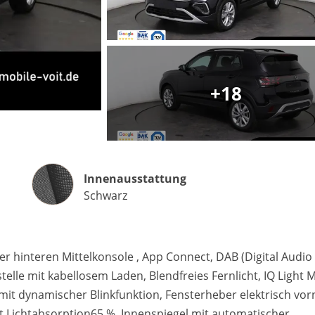
Matthias Voit
+18
Geschäftsführung / Inhaber
Festnetz
0961 381 762
E-Mail
m.voit@automobile-v
Innenausstattung
Innenausstattung
Schwarz
Termin buchen
 hinteren Mittelkonsole , App Connect, DAB (Digital Audio
telle mit kabellosem Laden, Blendfreies Fernlicht, IQ Light M
mit dynamischer Blinkfunktion, Fensterheber elektrisch vor
t Lichtabsorption65 %, Innenspiegel mit automatischer