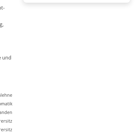
t-
g,
e und
mlehne
omatik
anden
ersitz
ersitz