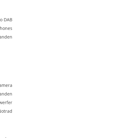
io DAB
phones
anden
kamera
anden
werfer
Notrad