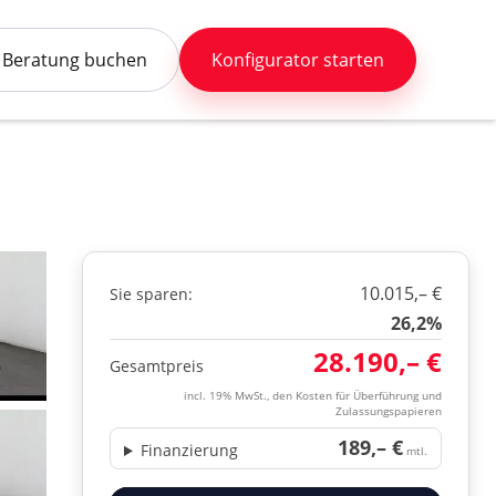
Beratung buchen
Konfigurator starten
10.015,– €
Sie sparen:
26,2%
28.190,– €
Gesamtpreis
incl. 19% MwSt., den Kosten für Überführung und
Zulassungspapieren
189,– €
Finanzierung
mtl.