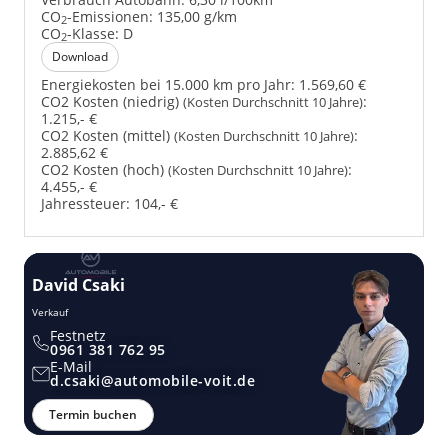
CO
-Emissionen:
135,00 g/km
2
CO
-Klasse:
D
2
Download
Energiekosten bei 15.000 km pro Jahr:
1.569,60 €
CO2 Kosten (niedrig)
:
(Kosten Durchschnitt 10 Jahre)
1.215,- €
CO2 Kosten (mittel)
:
(Kosten Durchschnitt 10 Jahre)
2.885,62 €
CO2 Kosten (hoch)
:
(Kosten Durchschnitt 10 Jahre)
4.455,- €
Jahressteuer:
104,- €
David Csaki
T
Verkauf
Ver
Festnetz
0961 381 762 95
E-Mail
d.csaki@automobile-voit.de
Termin buchen