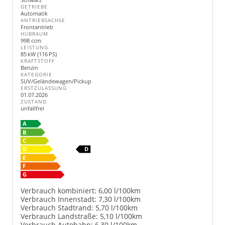
GETRIEBE
Automatik
ANTRIEBSACHSE
Frontantrieb
HUBRAUM
998 ccm
LEISTUNG
85 kW (116 PS)
KRAFTSTOFF
Benzin
KATEGORIE
SUV/Geländewagen/Pickup
ERSTZULASSUNG
01.07.2026
ZUSTAND
unfallfrei
Verbrauch kombiniert:
6,00 l/100km
Verbrauch Innenstadt:
7,30 l/100km
Verbrauch Stadtrand:
5,70 l/100km
Verbrauch Landstraße:
5,10 l/100km
Verbrauch Autobahn:
6,30 l/100km