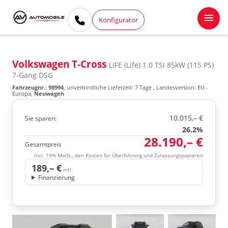
Konfigurator
Volkswagen T-Cross
LIFE (Life) 1.0 TSI 85kW (115 PS)
7-Gang DSG
Fahrzeugnr.
:
98994
, unverbindliche Lieferzeit:
7 Tage
, Landesversion: EU -
Europa,
Neuwagen
10.015,– €
Sie sparen:
26,2%
28.190,– €
Gesamtpreis
incl. 19% MwSt., den Kosten für Überführung und Zulassungspapieren
189,– €
mtl.
Finanzierung