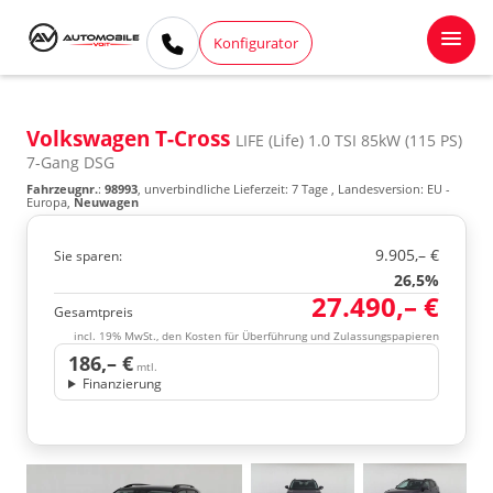
Konfigurator
Volkswagen T-Cross
LIFE (Life) 1.0 TSI 85kW (115 PS)
7-Gang DSG
Fahrzeugnr.
:
98993
, unverbindliche Lieferzeit:
7 Tage
, Landesversion: EU -
Europa,
Neuwagen
9.905,– €
Sie sparen:
26,5%
27.490,– €
Gesamtpreis
incl. 19% MwSt., den Kosten für Überführung und Zulassungspapieren
186,– €
mtl.
Finanzierung