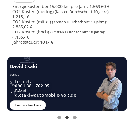
Energiekosten bei 15.000 km pro Jahr:
1.569,60 €
CO2 Kosten (niedrig)
:
(Kosten Durchschnitt 10 Jahre)
1.215,- €
CO2 Kosten (mittel)
:
(Kosten Durchschnitt 10 Jahre)
2.885,62 €
CO2 Kosten (hoch)
:
(Kosten Durchschnitt 10 Jahre)
4.455,- €
Jahressteuer:
104,- €
David Csaki
T
Verkauf
Ver
Festnetz
0961 381 762 95
E-Mail
d.csaki@automobile-voit.de
Termin buchen