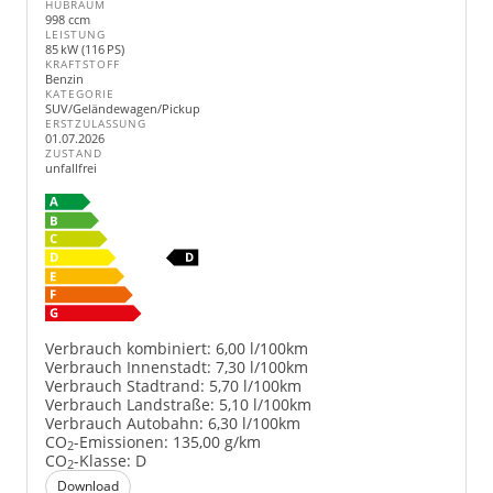
HUBRAUM
998 ccm
LEISTUNG
85 kW (116 PS)
KRAFTSTOFF
Benzin
KATEGORIE
SUV/Geländewagen/Pickup
ERSTZULASSUNG
01.07.2026
ZUSTAND
unfallfrei
Verbrauch kombiniert:
6,00 l/100km
Verbrauch Innenstadt:
7,30 l/100km
Verbrauch Stadtrand:
5,70 l/100km
Verbrauch Landstraße:
5,10 l/100km
Verbrauch Autobahn:
6,30 l/100km
CO
-Emissionen:
135,00 g/km
2
CO
-Klasse:
D
2
Download