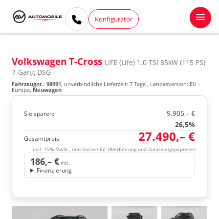
Konfigurator
Volkswagen T-Cross
LIFE (Life) 1.0 TSI 85kW (115 PS)
7-Gang DSG
Fahrzeugnr.
:
98991
, unverbindliche Lieferzeit:
7 Tage
, Landesversion: EU -
Europa,
Neuwagen
9.905,– €
Sie sparen:
26,5%
27.490,– €
Gesamtpreis
incl. 19% MwSt., den Kosten für Überführung und Zulassungspapieren
186,– €
mtl.
Finanzierung