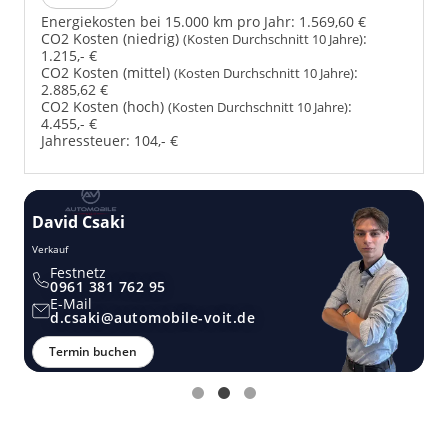
Energiekosten bei 15.000 km pro Jahr:
1.569,60 €
CO2 Kosten (niedrig)
:
(Kosten Durchschnitt 10 Jahre)
1.215,- €
CO2 Kosten (mittel)
:
(Kosten Durchschnitt 10 Jahre)
2.885,62 €
CO2 Kosten (hoch)
:
(Kosten Durchschnitt 10 Jahre)
4.455,- €
Jahressteuer:
104,- €
David Csaki
T
Verkauf
Ver
Festnetz
0961 381 762 95
E-Mail
d.csaki@automobile-voit.de
Termin buchen