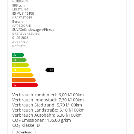
HUBRAUM
998 ccm
LEISTUNG
85 kW (116 PS)
KRAFTSTOFF
Benzin
KATEGORIE
SUV/Geländewagen/Pickup
ERSTZULASSUNG
01.07.2026
ZUSTAND
unfallfrei
Verbrauch kombiniert:
6,00 l/100km
Verbrauch Innenstadt:
7,30 l/100km
Verbrauch Stadtrand:
5,70 l/100km
Verbrauch Landstraße:
5,10 l/100km
Verbrauch Autobahn:
6,30 l/100km
CO
-Emissionen:
135,00 g/km
2
CO
-Klasse:
D
2
Download