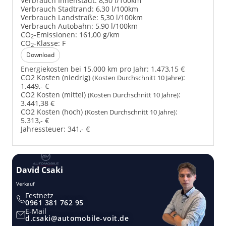
Verbrauch Innenstadt:
8,50 l/100km
Verbrauch Stadtrand:
6,30 l/100km
Verbrauch Landstraße:
5,30 l/100km
Verbrauch Autobahn:
5,90 l/100km
CO
-Emissionen:
161,00 g/km
2
CO
-Klasse:
F
2
Download
Energiekosten bei 15.000 km pro Jahr:
1.473,15 €
CO2 Kosten (niedrig)
:
(Kosten Durchschnitt 10 Jahre)
1.449,- €
CO2 Kosten (mittel)
:
(Kosten Durchschnitt 10 Jahre)
3.441,38 €
CO2 Kosten (hoch)
:
(Kosten Durchschnitt 10 Jahre)
5.313,- €
Jahressteuer:
341,- €
David Csaki
T
Verkauf
Ver
Festnetz
0961 381 762 95
E-Mail
d.csaki@automobile-voit.de