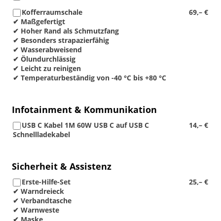
Kofferraumschale
69,– €
✔ Maßgefertigt
✔ Hoher Rand als Schmutzfang
✔ Besonders strapazierfähig
✔ Wasserabweisend
✔ Ölundurchlässig
✔ Leicht zu reinigen
✔ Temperaturbeständig von -40 °C bis +80 °C
Infotainment & Kommunikation
USB C Kabel 1M 60W USB C auf USB C
14,– €
Schnellladekabel
Sicherheit & Assistenz
Erste-Hilfe-Set
25,– €
✔ Warndreieck
✔ Verbandtasche
✔ Warnweste
✔ Maske