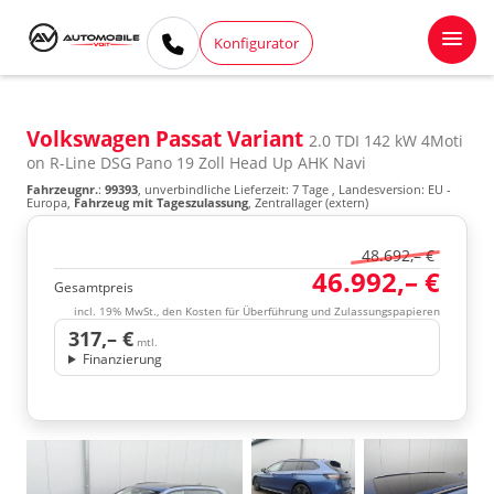
Konfigurator
Volkswagen Passat Variant
2.0 TDI 142 kW 4Moti
on R-Line DSG Pano 19 Zoll Head Up AHK Navi
Fahrzeugnr.
:
99393
, unverbindliche Lieferzeit:
7 Tage
, Landesversion: EU -
Europa,
Fahrzeug mit Tageszulassung
, Zentrallager (extern)
48.692,– €
46.992,– €
Gesamtpreis
incl. 19% MwSt., den Kosten für Überführung und Zulassungspapieren
317,– €
mtl.
Finanzierung