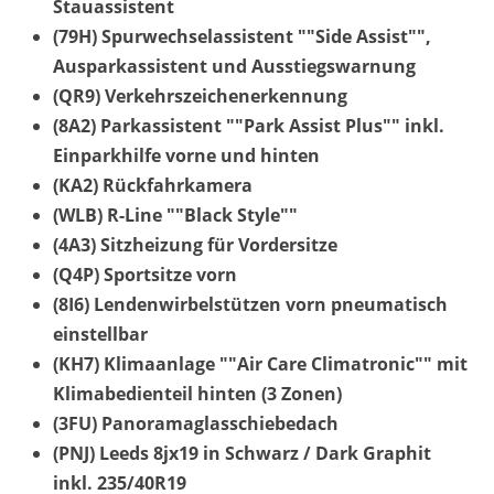
Stauassistent
(79H) Spurwechselassistent ""Side Assist"",
Ausparkassistent und Ausstiegswarnung
(QR9) Verkehrszeichenerkennung
(8A2) Parkassistent ""Park Assist Plus"" inkl.
Einparkhilfe vorne und hinten
(KA2) Rückfahrkamera
(WLB) R-Line ""Black Style""
(4A3) Sitzheizung für Vordersitze
(Q4P) Sportsitze vorn
(8I6) Lendenwirbelstützen vorn pneumatisch
einstellbar
(KH7) Klimaanlage ""Air Care Climatronic"" mit
Klimabedienteil hinten (3 Zonen)
(3FU) Panoramaglasschiebedach
(PNJ) Leeds 8jx19 in Schwarz / Dark Graphit
inkl. 235/40R19