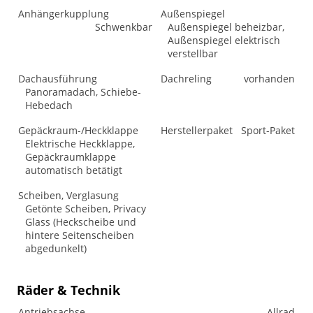
Anhängerkupplung
Außenspiegel
Schwenkbar
Außenspiegel beheizbar,
Außenspiegel elektrisch
verstellbar
Dachausführung
Dachreling
vorhanden
Panoramadach, Schiebe-
Hebedach
Gepäckraum-/Heckklappe
Herstellerpaket
Sport-Paket
Elektrische Heckklappe,
Gepäckraumklappe
automatisch betätigt
Scheiben, Verglasung
Getönte Scheiben, Privacy
Glass (Heckscheibe und
hintere Seitenscheiben
abgedunkelt)
Räder & Technik
Antriebsachse
Allrad