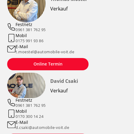
Verkauf
Festnetz
0961 381 762 95
Mobil
0175 991 93 86
E-Mail
t.moestel@automobile-voit.de
Online Termin
David Csaki
Verkauf
Festnetz
0961 381 762 95
Mobil
0170 300 14 24
E-Mail
d.csaki@automobile-voit.de