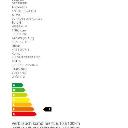
GETRIEBE
Automatik
ANTRIEBSACHSE
Allrad
SCHADSTOFFKLASSE
Euro 6
HUBRAUM
1.968 ccm
LEISTUNG
142 kW (193 PS)
KRAFTSTOFF
Diesel
KATEGORIE
Kombi
KILOMETERSTAND
10 km
ERSTZULASSUNG
01.08.2026
ZUSTAND
unfallfrei
Verbrauch kombiniert:
6,10 l/100km