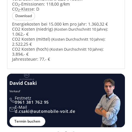
CO
-Emissionen:
118,00 g/km
2
CO
-Klasse:
D
2
Download
Energiekosten bei 15.000 km pro Jahr:
1.360,32 €
CO2 Kosten (niedrig)
:
(Kosten Durchschnitt 10 Jahre)
1.062,- €
CO2 Kosten (mittel)
:
(Kosten Durchschnitt 10 Jahre)
2.522,25 €
CO2 Kosten (hoch)
:
(Kosten Durchschnitt 10 Jahre)
3.894,- €
Jahressteuer:
77,- €
David Csaki
T
Verkauf
Ver
Festnetz
0961 381 762 95
E-Mail
d.csaki@automobile-voit.de
Termin buchen