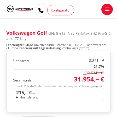
Konfigurator
Volkswagen Golf
LIFE 8 eTSI Nav ParkAs+ SHZ PrivG C
am 17Z KeyL
Fahrzeugnr.
:
94672
, unverbindliche Lieferzeit:
09.11.2026
, Landesversion: EU
- Europa,
Fahrzeug mit Tageszulassung
, Zentrallager (extern)
8.841,– €
Sie sparen:
21,7%
32.534,– €
31.954,– €
Gesamtpreis
incl. 19% MwSt., den Kosten für Überführung und Zulassungspapieren
215,– €
mtl.
Finanzierung