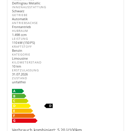
Delfingrau Metallic
INNENAUSSTATTUNG
Schwarz
GETRIEBE
Automatik
ANTRIEBSACHSE
Frontantrieb
HUBRAUM
1.498 ccm
LEISTUNG
110 kW (150 PS)
KRAFTSTOFF
Benzin
KATEGORIE
Limousine
KILOMETERSTAND
10 km
ERSTZULASSUNG
31.07.2026
ZUSTAND
unfallfrei
Verbrauch kombiniert:
5,20 l/100km