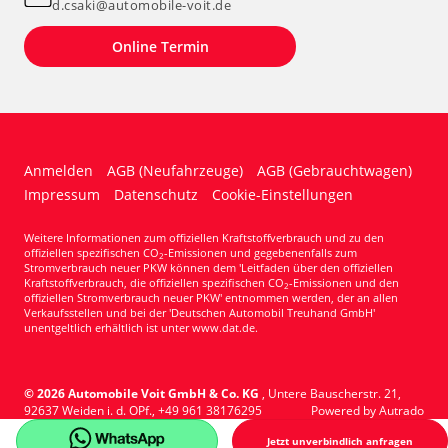
d.csaki@automobile-voit.de
Online Termin
Anmelden
AGB (Neufahrzeuge)
AGB (Gebrauchtwagen)
Impressum
Datenschutz
Cookie-Einstellungen
Weitere Informationen zum offiziellen Kraftstoffverbrauch und zu den
offiziellen spezifischen CO
-Emissionen und gegebenenfalls zum
2
Stromverbrauch neuer PKW können dem 'Leitfaden über den offiziellen
Kraftstoffverbrauch, die offiziellen spezifischen CO
-Emissionen und den
2
offiziellen Stromverbrauch neuer PKW' entnommen werden, der an allen
Verkaufsstellen und bei der 'Deutschen Automobil Treuhand GmbH'
unentgeltlich erhältlich ist unter www.dat.de.
© 2026
Automobile Voit GmbH & Co. KG
,
Untere Bauscherstr. 21
,
92637
Weiden i. d. OPf.,
+49 961 38176295
Powered by Autrado
Jetzt unverbindlich anfragen