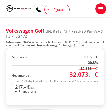
Konfigurator
Volkswagen Golf
LIFE 8 eTSI AHK Ready2D ParkAs+ S
HZ PrivG 17Z
Fahrzeugnr.
:
94664
, unverbindliche Lieferzeit:
09.11.2026
, Landesversion: EU
- Europa,
Fahrzeug mit Tageszulassung
, Zentrallager (extern)
8.192,– €
Sie sparen:
20,3%
32.653,– €
32.073,– €
Gesamtpreis
incl. 19% MwSt., den Kosten für Überführung und Zulassungspapieren
217,– €
mtl.
Finanzierung