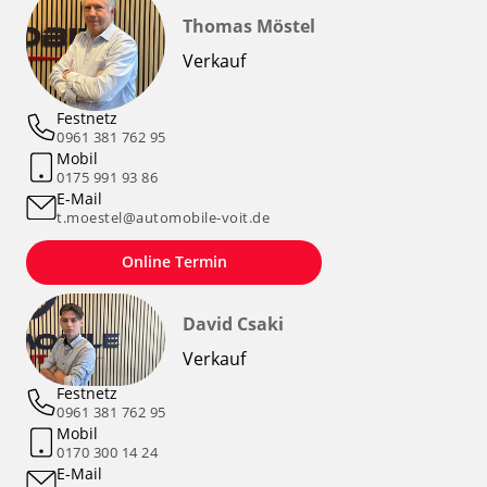
Thomas Möstel
Verkauf
Festnetz
0961 381 762 95
Mobil
0175 991 93 86
E-Mail
t.moestel@automobile-voit.de
Online Termin
David Csaki
Verkauf
Festnetz
0961 381 762 95
Mobil
0170 300 14 24
E-Mail