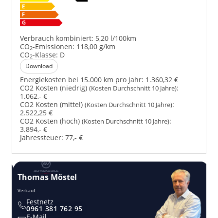
Verbrauch kombiniert:
5,20 l/100km
CO
-Emissionen:
118,00 g/km
2
CO
-Klasse:
D
2
Download
Energiekosten bei 15.000 km pro Jahr:
1.360,32 €
CO2 Kosten (niedrig)
:
(Kosten Durchschnitt 10 Jahre)
1.062,- €
CO2 Kosten (mittel)
:
(Kosten Durchschnitt 10 Jahre)
2.522,25 €
CO2 Kosten (hoch)
:
(Kosten Durchschnitt 10 Jahre)
3.894,- €
Jahressteuer:
77,- €
Thomas Möstel
Verkauf
Festnetz
0961 381 762 95
E-Mail