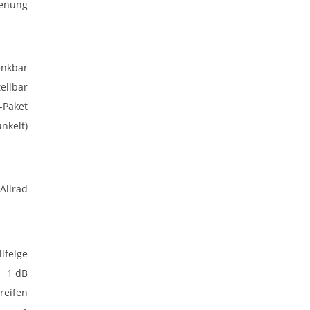
ienung
nkbar
ellbar
-Paket
nkelt)
Allrad
lfelge
1 dB
eifen