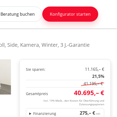
Beratung buchen
Konfigurator starten
l, Side, Kamera, Winter, 3 J.-Garantie
11.165,– €
Sie sparen:
21,5%
41.195,– €
40.695,– €
Gesamtpreis
incl. 19% MwSt., den Kosten für Überführung und
Zulassungspapieren
275,– €
Finanzierung
mtl.