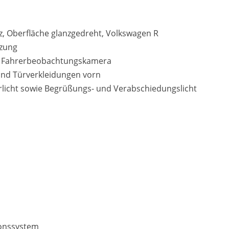
arz, Oberfläche glanzgedreht, Volkswagen R
tzung
t Fahrerbeobachtungskamera
 und Türverkleidungen vorn
hrlicht sowie Begrüßungs- und Verabschiedungslicht
ionssystem