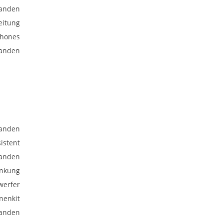
anden
eitung
phones
anden
anden
istent
anden
enkung
nwerfer
nenkit
anden