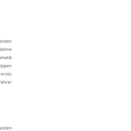
anden
mlehne
omatik
wippen
rersitz
Fahrer
anden