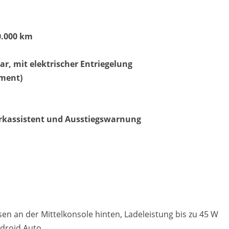
0.000 km
, mit elektrischer Entriegelung
Matthias Voit
ument)
Geschäftsführung / Inhaber
Festnetz
0961 381 762
parkassistent und Ausstiegswarnung
E-Mail
m.voit@automobile-v
Termin buchen
en an der Mittelkonsole hinten, Ladeleistung bis zu 45 W
ndroid Auto