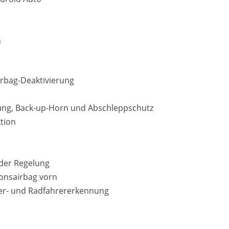
n
airbag-Deaktivierung
ng, Back-up-Horn und Abschleppschutz
tion
der Regelung
ionsairbag vorn
nger- und Radfahrererkennung