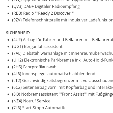
(QV3) DAB+ Digitaler Radioempfang
(RBB) Radio ""Ready 2 Discover""
(9ZV) Telefonschnittstelle mit induktiver Ladefunktio
SICHERHEIT:
(4UF) Airbag für Fahrer und Beifahrer, mit Beifahrer
(UG1) Berganfahrassistent
(7AL) Diebstahlwarnanlage mit Innenraumüberwachu
(UH2) Elektronische Parkbremse inkl. Auto-Hold-Funk
(2H5) Fahrprofilauswahl
(4L6) Innenspiegel automatisch abblendend
(LT2) Geschwindigkeitsbegrenzer mit vorausschauen
(6C2) Seitenairbag vorn, mit Kopfairbag und Interakt
(8J3) Notbremsassistent ""Front Assist"" mit Fußgä
(NZ4) Notruf Service
(7L6) Start-Stopp Automatik