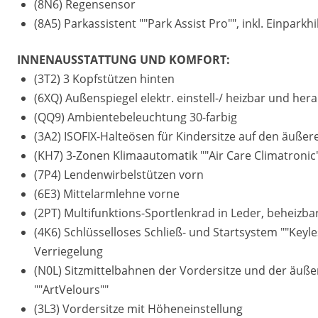
(8N6) Regensensor
(8A5) Parkassistent ""Park Assist Pro"", inkl. Einparkhi
INNENAUSSTATTUNG UND KOMFORT:
(3T2) 3 Kopfstützen hinten
(6XQ) Außenspiegel elektr. einstell-/ heizbar und he
(QQ9) Ambientebeleuchtung 30-farbig
(3A2) ISOFIX-Halteösen für Kindersitze auf den äußere
(KH7) 3-Zonen Klimaautomatik ""Air Care Climatronic"
(7P4) Lendenwirbelstützen vorn
(6E3) Mittelarmlehne vorne
(2PT) Multifunktions-Sportlenkrad in Leder, beheizba
(4K6) Schlüsselloses Schließ- und Startsystem ""Keyl
Verriegelung
(N0L) Sitzmittelbahnen der Vordersitze und der äußere
""ArtVelours""
(3L3) Vordersitze mit Höheneinstellung