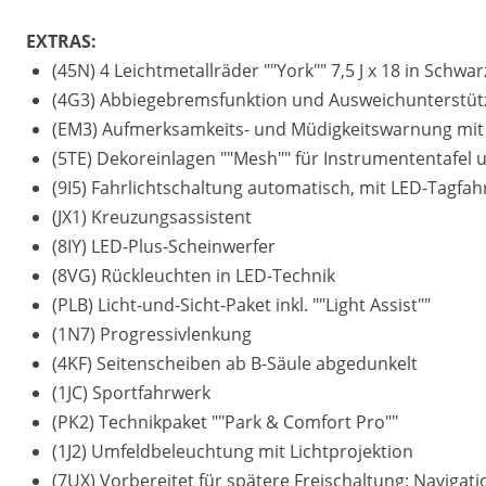
EXTRAS:
(45N) 4 Leichtmetallräder ""York"" 7,5 J x 18 in Schw
(4G3) Abbiegebremsfunktion und Ausweichunterstü
(EM3) Aufmerksamkeits- und Müdigkeitswarnung mi
(5TE) Dekoreinlagen ""Mesh"" für Instrumententafel
(9I5) Fahrlichtschaltung automatisch, mit LED-Tagfa
(JX1) Kreuzungsassistent
(8IY) LED-Plus-Scheinwerfer
(8VG) Rückleuchten in LED-Technik
(PLB) Licht-und-Sicht-Paket inkl. ""Light Assist""
(1N7) Progressivlenkung
(4KF) Seitenscheiben ab B-Säule abgedunkelt
(1JC) Sportfahrwerk
(PK2) Technikpaket ""Park & Comfort Pro""
(1J2) Umfeldbeleuchtung mit Lichtprojektion
(7UX) Vorbereitet für spätere Freischaltung: Navigat