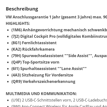
Beschreibung
VW Anschlussgarantie 1 Jahr (gesamt 3 Jahre) max. 9
HIGHLIGHTS:
(1M6) Anhängevorrichtung mechanisch schwenkbar
(7J2) Digital Cockpit Pro (volldigitales Kombiinstr
(8G1) Fernlichtassistent
(KA2) Rückfahrkamera
(79H) Spurwechselassistent ""Side Assist"", Aus
(Q4P) Top-Sportsitze vorn
(6I1) Spurhalteassistent ""Lane Assist""
(4A3) Sitzheizung für Vordersitze
(QR9) Verkehrszeichenerkennung
MULTIMEDIA UND KOMMUNIKATION:
(U9E) 2 USB-C-Schnittstellen vorn, 2 USB-C-Ladebuchs
(9WJ) App-Connect Wireless für Apple CarPlay und A