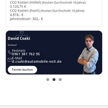
CO2 Kosten (mittel)
:
(Kosten Durchschnitt 10 Jahre)
3.120,75 €
CO2 Kosten (hoch)
:
(Kosten Durchschnitt 10 Jahre)
4.818,- €
Jahressteuer:
302,- €
Thomas Möstel
Verkauf
Festnetz
0961 381 762 95
E-Mail
t.moestel@automobile-voit.de
Termin buchen