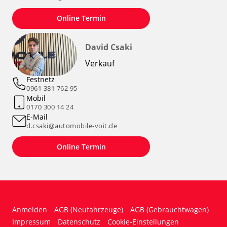
Online Termin
David Csaki
Verkauf
Festnetz
0961 381 762 95
Mobil
0170 300 14 24
E-Mail
d.csaki@automobile-voit.de
Online Termin
Anmelden
AGB (Neufahrzeuge)
AGB (Gebrauchtwagen)
Impressum
Datenschutz
Cookie-Einstellungen