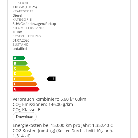
LEISTUNG
110 kW (150 PS)
KRAFTSTOFF
Diesel
KATEGORIE
SUV/Geländewagen/Pickup
KILOMETERSTAND
10 km
ERSTZULASSUNG
31.07.2026
ZUSTAND
unfallfrei
Verbrauch kombiniert:
5,60 l/100km
CO
-Emissionen:
146,00 g/km
2
CO
-Klasse:
E
2
Download
Energiekosten bei 15.000 km pro Jahr:
1.352,40 €
CO2 Kosten (niedrig)
:
(Kosten Durchschnitt 10 Jahre)
1.314,- €