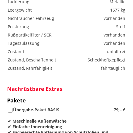
Lackierung
Metallic
Leergewicht
1677 kg
Nichtraucher-Fahrzeug
vorhanden
Polsterung
Stoff
Rußpartikelfilter / SCR
vorhanden
Tageszulassung
vorhanden
Zustand
unfallfrei
Zustand, Beschaffenheit
Scheckheftgepflegt
Zustand, Fahrfähigkeit
fahrtauglich
Nachrüstbare Extras
Pakete
Übergabe-Paket BASIS
79,– €
✔ Maschinelle Außenwäsche
✔ Einfache Innenreinigung
✔ Fachgerechte Entfernung von Schutzfolien und