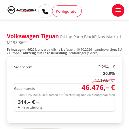
Konfigurator
Volkswagen Tiguan
R-Line Pano BlackP Nav Matrix L
M19Z 360°
Fahrzeugnr.
:
96201
, unverbindliche Lieferzeit:
10.10.2026
, Landesversion: EU
- Europa,
Fahrzeug mit Tageszulassung
, Zentrallager (extern)
12.294,– €
Sie sparen:
20,9%
47.193,– €
46.476,– €
Gesamtpreis
incl. 19% MwSt., den Kosten für Überführung und Zulassungspapieren
314,– €
mtl.
Finanzierung