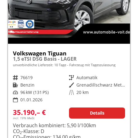
Volkswagen Tiguan
1,5 eTSI DSG Basis - LAGER
unverbindliche Lieferzeit:
10 Tage
Fahrzeug mit Tageszulassung
Fahrzeugnr.
76619
Getriebe
Automatik
Kraftstoff
Benzin
Außenfarbe
Grenadillschwarz Metallic (0E)
Leistung
96 kW (131 PS)
Kilometerstand
20 km
01.01.2026
35.190,– €
Details
incl. 19% MwSt.
Verbrauch kombiniert:
5,90 l/100km
CO
-Klasse:
D
2
CO
-Emissionen:
134,00 g/km