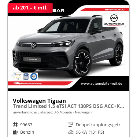
ab 201,– € mtl.
Volkswagen Tiguan
Trend Limited 1.5 eTSI ACT 130PS DSG ACC+KAMERA+APP+KLIMA+LED+17" LM frei konfigurierbar!
unverbindliche Lieferzeit: 3-5 Monate
Neuwagen
Fahrzeugnr.
99667
Getriebe
Doppelkupplungsgetriebe (DSG)
Kraftstoff
Benzin
Leistung
96 kW (131 PS)