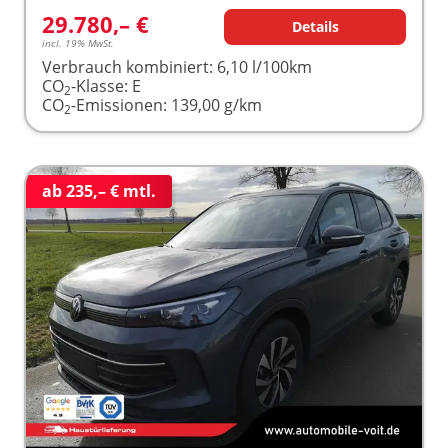
29.780,– €
Details
incl. 19% MwSt.
Verbrauch kombiniert:
6,10 l/100km
CO
-Klasse:
E
2
CO
-Emissionen:
139,00 g/km
2
ab 235,– € mtl.