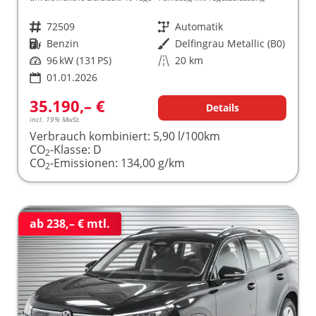
Fahrzeugnr.
72509
Getriebe
Automatik
Kraftstoff
Benzin
Außenfarbe
Delfingrau Metallic (B0)
Leistung
96 kW (131 PS)
Kilometerstand
20 km
01.01.2026
35.190,– €
Details
incl. 19% MwSt.
Verbrauch kombiniert:
5,90 l/100km
CO
-Klasse:
D
2
CO
-Emissionen:
134,00 g/km
2
ab 238,– € mtl.