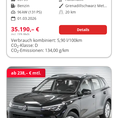
Kraftstoff
Benzin
Außenfarbe
Grenadillschwarz Metallic (0E)
Leistung
96 kW (131 PS)
Kilometerstand
20 km
01.03.2026
35.190,– €
Details
incl. 19% MwSt.
Verbrauch kombiniert:
5,90 l/100km
CO
-Klasse:
D
2
CO
-Emissionen:
134,00 g/km
2
ab 238,– € mtl.