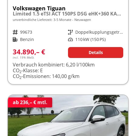
Volkswagen Tiguan
Limited 1.5 eTSI ACT 150PS DSG eHK+360 KAM+ACC+APP+LED PLUS+17" LM+KLIMA frei konfigurierbar!
unverbindliche Lieferzeit: 3-5 Monate
Neuwagen
Fahrzeugnr.
99673
Getriebe
Doppelkupplungsgetriebe (DSG)
Kraftstoff
Benzin
Leistung
110 kW (150 PS)
34.890,– €
Details
incl. 19% MwSt.
Verbrauch kombiniert:
6,20 l/100km
CO
-Klasse:
E
2
CO
-Emissionen:
140,00 g/km
2
ab 236,– € mtl.