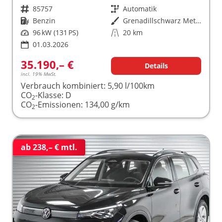
Fahrzeugnr.
85757
Getriebe
Automatik
Kraftstoff
Benzin
Außenfarbe
Grenadillschwarz Metallic (0E)
Leistung
96 kW (131 PS)
Kilometerstand
20 km
01.03.2026
35.190,– €
Details
incl. 19% MwSt.
Verbrauch kombiniert:
5,90 l/100km
CO
-Klasse:
D
2
CO
-Emissionen:
134,00 g/km
2
ab 238,– € mtl.