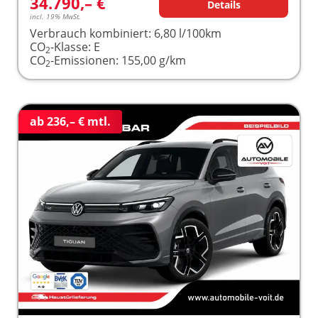
34.790,– €
Details
incl. 19% MwSt.
Verbrauch kombiniert:
6,80 l/100km
CO
-Klasse:
E
2
CO
-Emissionen:
155,00 g/km
2
ab 236,– € mtl.