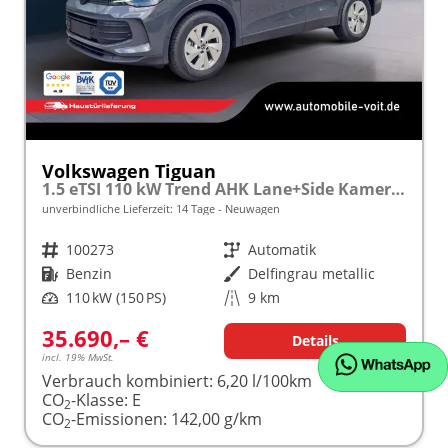
Volkswagen Tiguan
1.5 eTSI 110 kW Trend AHK Lane+Side Kamera SHZ
unverbindliche Lieferzeit:
14 Tage
Neuwagen
Fahrzeugnr.
100273
Getriebe
Automatik
Kraftstoff
Benzin
Außenfarbe
Delfingrau metallic
Leistung
110 kW (150 PS)
Kilometerstand
9 km
35.690,– €
Details
incl. 19% MwSt.
Verbrauch kombiniert:
6,20 l/100km
CO
-Klasse:
E
2
CO
-Emissionen:
142,00 g/km
2