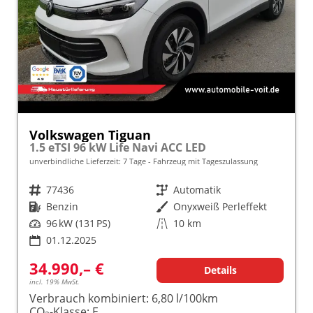
Volkswagen Tiguan
1.5 eTSI 96 kW Life Navi ACC LED
unverbindliche Lieferzeit:
7 Tage
Fahrzeug mit Tageszulassung
Fahrzeugnr.
77436
Getriebe
Automatik
Kraftstoff
Benzin
Außenfarbe
Onyxweiß Perleffekt
Leistung
96 kW (131 PS)
Kilometerstand
10 km
01.12.2025
34.990,– €
Details
incl. 19% MwSt.
Verbrauch kombiniert:
6,80 l/100km
CO
-Klasse:
E