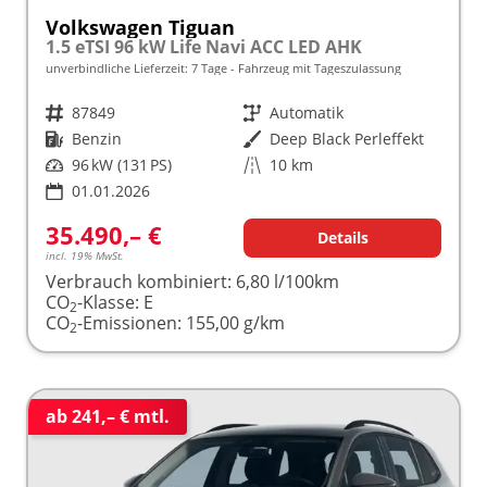
Volkswagen Tiguan
1.5 eTSI 96 kW Life Navi ACC LED AHK
unverbindliche Lieferzeit:
7 Tage
Fahrzeug mit Tageszulassung
Fahrzeugnr.
87849
Getriebe
Automatik
Kraftstoff
Benzin
Außenfarbe
Deep Black Perleffekt
Leistung
96 kW (131 PS)
Kilometerstand
10 km
01.01.2026
35.490,– €
Details
incl. 19% MwSt.
Verbrauch kombiniert:
6,80 l/100km
CO
-Klasse:
E
2
CO
-Emissionen:
155,00 g/km
2
ab 241,– € mtl.