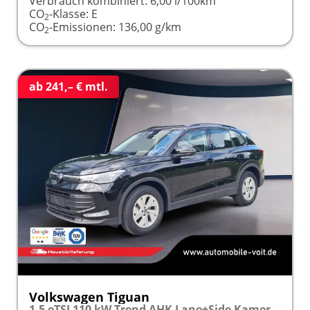
Verbrauch kombiniert:
6,00 l/100km
CO
-Klasse:
E
2
CO
-Emissionen:
136,00 g/km
2
ab 241,– € mtl.
Volkswagen Tiguan
1.5 eTSI 110 kW Trend AHK Lane+Side Kamera SHZ