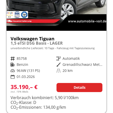
Volkswagen Tiguan
1,5 eTSI DSG Basis - LAGER
unverbindliche Lieferzeit:
10 Tage
Fahrzeug mit Tageszulassung
Fahrzeugnr.
85758
Getriebe
Automatik
Kraftstoff
Benzin
Außenfarbe
Grenadillschwarz Metallic (0E)
Leistung
96 kW (131 PS)
Kilometerstand
20 km
01.03.2026
35.190,– €
Details
incl. 19% MwSt.
Verbrauch kombiniert:
5,90 l/100km
CO
-Klasse:
D
2
CO
-Emissionen:
134,00 g/km
2