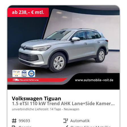
ab 238,– € mtl.
Volkswagen Tiguan
1.5 eTSI 110 kW Trend AHK Lane+Side Kamera VZE
unverbindliche Lieferzeit:
14 Tage
Neuwagen
Fahrzeugnr.
99693
Getriebe
Automatik