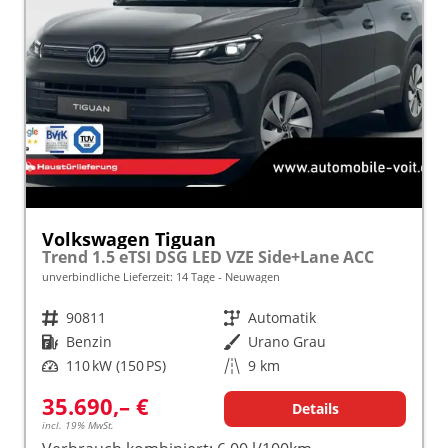
Volkswagen Tiguan
Trend 1.5 eTSI DSG LED VZE Side+Lane ACC
unverbindliche Lieferzeit:
14 Tage
Neuwagen
Fahrzeugnr.
90811
Getriebe
Automatik
Kraftstoff
Benzin
Außenfarbe
Urano Grau
Leistung
110 kW (150 PS)
Kilometerstand
9 km
35.690,– €
Details
incl. 19% MwSt.