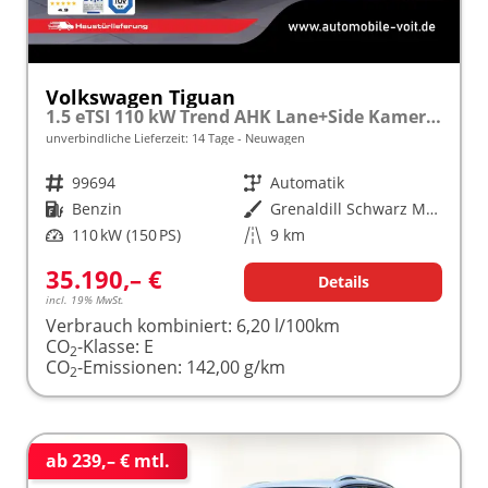
Volkswagen Tiguan
1.5 eTSI 110 kW Trend AHK Lane+Side Kamera VZE
unverbindliche Lieferzeit:
14 Tage
Neuwagen
Fahrzeugnr.
99694
Getriebe
Automatik
Kraftstoff
Benzin
Außenfarbe
Grenaldill Schwarz Metallic
Leistung
110 kW (150 PS)
Kilometerstand
9 km
35.190,– €
Details
incl. 19% MwSt.
Verbrauch kombiniert:
6,20 l/100km
CO
-Klasse:
E
2
CO
-Emissionen:
142,00 g/km
2
ab 239,– € mtl.