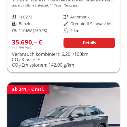
unverbindliche Lieferzeit:
14 Tage
Neuwagen
Fahrzeugnr.
100272
Getriebe
Automatik
Kraftstoff
Benzin
Außenfarbe
Grenaldill Schwarz Metallic
Leistung
110 kW (150 PS)
Kilometerstand
9 km
35.690,– €
Details
incl. 19% MwSt.
Verbrauch kombiniert:
6,20 l/100km
CO
-Klasse:
E
2
CO
-Emissionen:
142,00 g/km
2
ab 241,– € mtl.