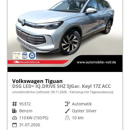
Volkswagen Tiguan
DSG LED+ IQ.DRIVE SHZ 5JGar. Keyl 17Z ACC
unverbindliche Lieferzeit:
09.11.2026
Fahrzeug mit Tageszulassung
Fahrzeugnr.
95372
Getriebe
Automatik
Kraftstoff
Benzin
Außenfarbe
Oyster Silver
Leistung
110 kW (150 PS)
Kilometerstand
10 km
31.07.2026