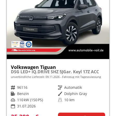
Volkswagen Tiguan
DSG LED+ IQ.DRIVE SHZ 5JGar. Keyl 17Z ACC
unverbindliche Lieferzeit:
09.11.2026
Fahrzeug mit Tageszulassung
Fahrzeugnr.
96116
Getriebe
Automatik
Kraftstoff
Benzin
Außenfarbe
Dolphin Gray
Leistung
110 kW (150 PS)
Kilometerstand
10 km
31.07.2026