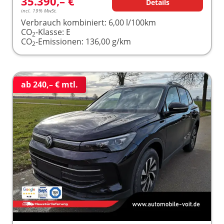
35.390,– €
Details
incl. 19% MwSt.
Verbrauch kombiniert:
6,00 l/100km
CO
-Klasse:
E
2
CO
-Emissionen:
136,00 g/km
2
ab 240,– € mtl.