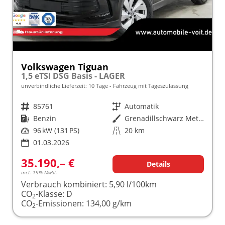
Volkswagen Tiguan
1,5 eTSI DSG Basis - LAGER
unverbindliche Lieferzeit:
10 Tage
Fahrzeug mit Tageszulassung
Fahrzeugnr.
85761
Getriebe
Automatik
Kraftstoff
Benzin
Außenfarbe
Grenadillschwarz Metallic (0E)
Leistung
96 kW (131 PS)
Kilometerstand
20 km
01.03.2026
35.190,– €
Details
incl. 19% MwSt.
Verbrauch kombiniert:
5,90 l/100km
CO
-Klasse:
D
2
CO
-Emissionen:
134,00 g/km
2