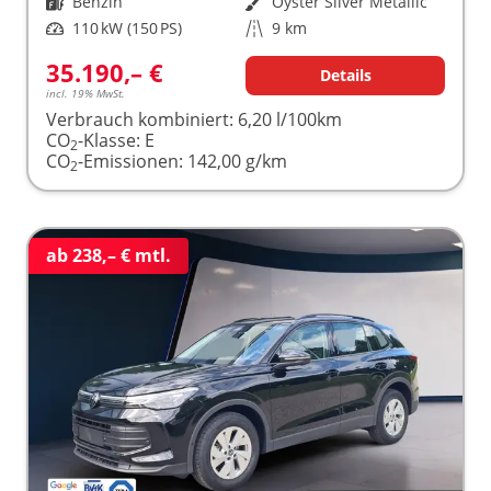
Kraftstoff
Benzin
Außenfarbe
Oyster Silver Metallic
Leistung
110 kW (150 PS)
Kilometerstand
9 km
35.190,– €
Details
incl. 19% MwSt.
Verbrauch kombiniert:
6,20 l/100km
CO
-Klasse:
E
2
CO
-Emissionen:
142,00 g/km
2
ab 238,– € mtl.