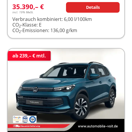
35.390,– €
Details
incl. 19% MwSt.
Verbrauch kombiniert:
6,00 l/100km
CO
-Klasse:
E
2
CO
-Emissionen:
136,00 g/km
2
ab 239,– € mtl.