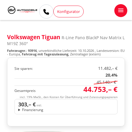
Konfigurator
Volkswagen Tiguan
R-Line Pano BlackP Nav Matrix L
M19Z 360°
Fahrzeugnr.
:
93916
, unverbindliche Lieferzeit:
10.10.2026
, Landesversion: EU
- Europa,
Fahrzeug mit Tageszulassung
, Zentrallager (extern)
11.482,– €
Sie sparen:
20,4%
45.140,– €
44.753,– €
Gesamtpreis
incl. 19% MwSt., den Kosten für Überführung und Zulassungspapieren
303,– €
mtl.
Finanzierung