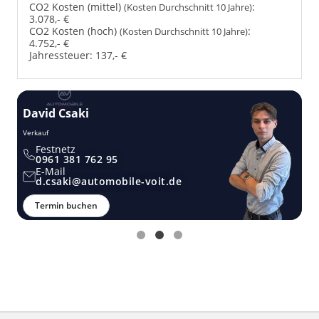
CO2 Kosten (mittel)
:
(Kosten Durchschnitt 10 Jahre)
3.078,- €
CO2 Kosten (hoch)
:
(Kosten Durchschnitt 10 Jahre)
4.752,- €
Jahressteuer:
137,- €
David Csaki
T
Verkauf
Ver
Festnetz
0961 381 762 95
E-Mail
d.csaki@automobile-voit.de
Termin buchen