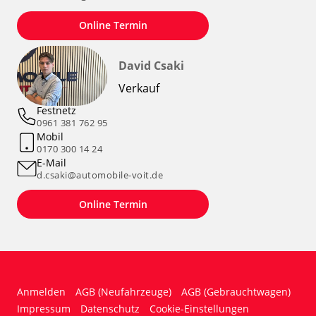
Online Termin
David Csaki
Verkauf
Festnetz
0961 381 762 95
Mobil
0170 300 14 24
E-Mail
d.csaki@automobile-voit.de
Online Termin
Anmelden
AGB (Neufahrzeuge)
AGB (Gebrauchtwagen)
Impressum
Datenschutz
Cookie-Einstellungen