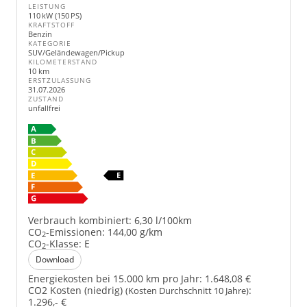
LEISTUNG
110 kW (150 PS)
KRAFTSTOFF
Benzin
KATEGORIE
SUV/Geländewagen/Pickup
KILOMETERSTAND
10 km
ERSTZULASSUNG
31.07.2026
ZUSTAND
unfallfrei
Verbrauch kombiniert:
6,30 l/100km
CO
-Emissionen:
144,00 g/km
2
CO
-Klasse:
E
2
Download
Energiekosten bei 15.000 km pro Jahr:
1.648,08 €
CO2 Kosten (niedrig)
:
(Kosten Durchschnitt 10 Jahre)
1.296,- €