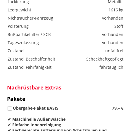
Lackierung
Metallic
Leergewicht
1616 kg
Nichtraucher-Fahrzeug
vorhanden
Polsterung
Stoff
Rußpartikelfilter / SCR
vorhanden
Tageszulassung
vorhanden
Zustand
unfallfrei
Zustand, Beschaffenheit
Scheckheftgepflegt
Zustand, Fahrfähigkeit
fahrtauglich
Nachrüstbare Extras
Pakete
Übergabe-Paket BASIS
79,– €
✔ Maschinelle Außenwäsche
✔ Einfache Innenreinigung
✔ Fachgerechte Entfernung von Schutzfolien und