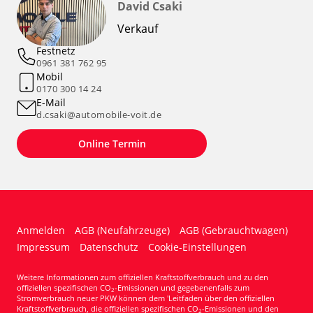
David Csaki
Verkauf
Festnetz
0961 381 762 95
Mobil
0170 300 14 24
E-Mail
d.csaki@automobile-voit.de
Online Termin
Anmelden
AGB (Neufahrzeuge)
AGB (Gebrauchtwagen)
Impressum
Datenschutz
Cookie-Einstellungen
Weitere Informationen zum offiziellen Kraftstoffverbrauch und zu den
offiziellen spezifischen CO
-Emissionen und gegebenenfalls zum
2
Stromverbrauch neuer PKW können dem 'Leitfaden über den offiziellen
Kraftstoffverbrauch, die offiziellen spezifischen CO
-Emissionen und den
2