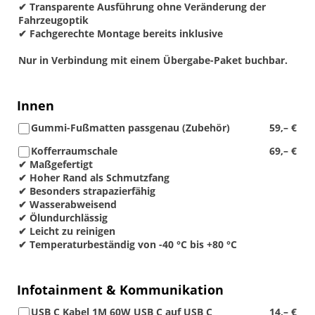
✔ Transparente Ausführung ohne Veränderung der
Fahrzeugoptik
✔ Fachgerechte Montage bereits inklusive
Nur in Verbindung mit einem Übergabe-Paket buchbar.
Innen
Gummi-Fußmatten passgenau (Zubehör)
59,– €
Kofferraumschale
69,– €
✔ Maßgefertigt
✔ Hoher Rand als Schmutzfang
✔ Besonders strapazierfähig
✔ Wasserabweisend
✔ Ölundurchlässig
✔ Leicht zu reinigen
✔ Temperaturbeständig von -40 °C bis +80 °C
Infotainment & Kommunikation
USB C Kabel 1M 60W USB C auf USB C
14,– €