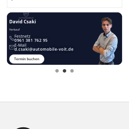
David Csaki
T
Verkauf
Ver
Festnetz
0961 381 762 95
E-Mail
d.csaki@automobile-voit.de
Termin buchen