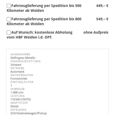
Fahrzeuglieferung per Spedition bis 500
449,– €
Kilometer ab Weiden
Fahrzeuglieferung per Spedition bis 800
549,– €
Kilometer ab Weiden
Auf Wunsch: kostenlose Abholung
ohne Aufpreis
vom HBF Weiden i.d. OPf.
AUSSENFARBE
Delfingrau Metallic
INNENAUSSTATTUNG
Schwarz
GETRIEBE
Automatik
ANTRIEBSACHSE
Frontantrieb
PARTIKELFILTER
1
HUBRAUM
1.968 ccm
LEISTUNG
110 kW (150 PS)
KRAFTSTOFF
Diesel
KATEGORIE
SUV/Geländewagen/Pickup