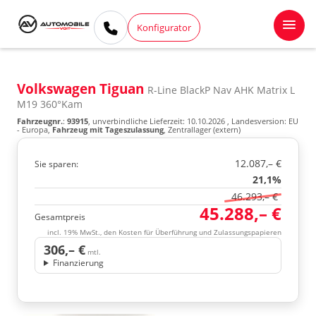
Konfigurator
Volkswagen Tiguan
R-Line BlackP Nav AHK Matrix L
M19 360°Kam
Fahrzeugnr.
:
93915
, unverbindliche Lieferzeit:
10.10.2026
, Landesversion: EU
- Europa,
Fahrzeug mit Tageszulassung
, Zentrallager (extern)
12.087,– €
Sie sparen:
21,1%
46.293,– €
45.288,– €
Gesamtpreis
incl. 19% MwSt., den Kosten für Überführung und Zulassungspapieren
306,– €
mtl.
Finanzierung