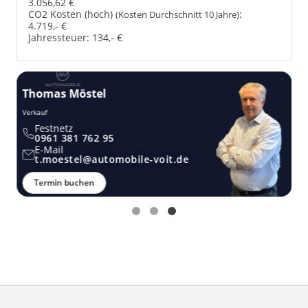
3.056,62 €
CO2 Kosten (hoch)
:
(Kosten Durchschnitt 10 Jahre)
4.719,- €
Jahressteuer:
134,- €
Thomas Möstel
Verkauf
Festnetz
0961 381 762 95
E-Mail
t.moestel@automobile-voit.de
Termin buchen