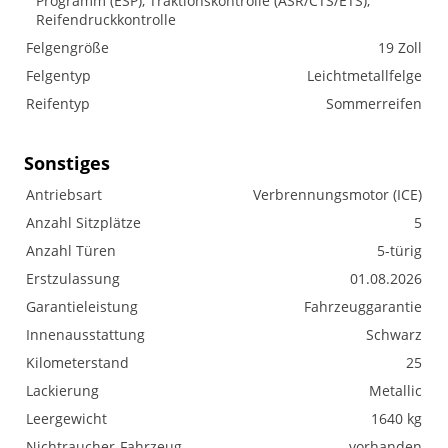
Programm (ESP), Traktionskontrolle (ASR/CTS/ETS),
Reifendruckkontrolle
Felgengröße
19 Zoll
Felgentyp
Leichtmetallfelge
Reifentyp
Sommerreifen
Sonstiges
Antriebsart
Verbrennungsmotor (ICE)
Anzahl Sitzplätze
5
Anzahl Türen
5-türig
Erstzulassung
01.08.2026
Garantieleistung
Fahrzeuggarantie
Innenausstattung
Schwarz
Kilometerstand
25
Lackierung
Metallic
Leergewicht
1640 kg
Nichtraucher-Fahrzeug
vorhanden