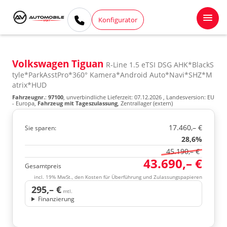
Konfigurator
Volkswagen Tiguan
R-Line 1.5 eTSI DSG AHK*BlackS
tyle*ParkAsstPro*360° Kamera*Android Auto*Navi*SHZ*M
atrix*HUD
Fahrzeugnr.
:
97100
, unverbindliche Lieferzeit:
07.12.2026
, Landesversion: EU
- Europa,
Fahrzeug mit Tageszulassung
, Zentrallager (extern)
17.460,– €
Sie sparen:
28,6%
45.190,– €
43.690,– €
Gesamtpreis
incl. 19% MwSt., den Kosten für Überführung und Zulassungspapieren
295,– €
mtl.
Finanzierung