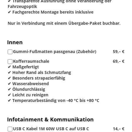
✔ Transparente Ausführung ohne Veränderung der
Fahrzeugoptik
✔ Fachgerechte Montage bereits inklusive
Nur in Verbindung mit einem Übergabe-Paket buchbar.
Innen
Gummi-Fußmatten passgenau (Zubehör)
59,– €
Kofferraumschale
69,– €
✔ Maßgefertigt
✔ Hoher Rand als Schmutzfang
✔ Besonders strapazierfähig
✔ Wasserabweisend
✔ Ölundurchlässig
✔ Leicht zu reinigen
✔ Temperaturbeständig von -40 °C bis +80 °C
Infotainment & Kommunikation
USB C Kabel 1M 60W USB C auf USB C
14,– €