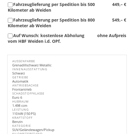
Fahrzeuglieferung per Spedition bis 500
449,– €
Kilometer ab Weiden
Fahrzeuglieferung per Spedition bis 800
549,– €
Kilometer ab Weiden
Auf Wunsch: kostenlose Abholung
ohne Aufpreis
vom HBF Weiden i.d. OPf.
AUSSENFARBE
Grenadillschwarz Metallic
INNENAUSSTATTUNG
Schwarz
GETRIEBE
Automatik
ANTRIEBSACHSE
Frontantrieb
SCHADSTOFFKLASSE
Euro 6
HUBRAUM
1.498 ccm
LEISTUNG
110 kW (150 PS)
KRAFTSTOFF
Benzin
KATEGORIE
SUV/Geländewagen/Pickup
KILOMETERSTAND