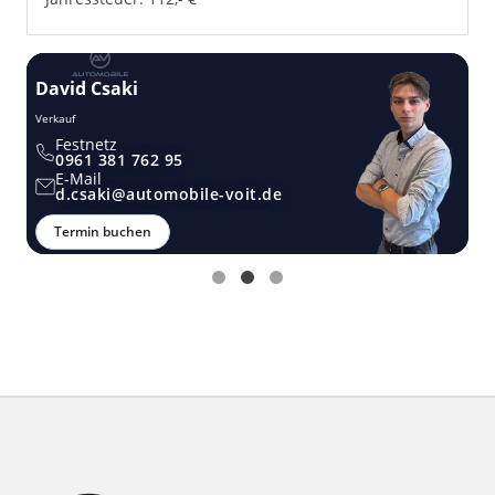
David Csaki
T
Verkauf
Ver
Festnetz
0961 381 762 95
E-Mail
d.csaki@automobile-voit.de
Termin buchen