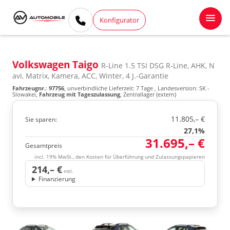
Konfigurator
Volkswagen Taigo
R-Line 1.5 TSI DSG R-Line, AHK, N
avi, Matrix, Kamera, ACC, Winter, 4 J.-Garantie
Fahrzeugnr.
:
97756
, unverbindliche Lieferzeit:
7 Tage
, Landesversion: SK -
Slowakei,
Fahrzeug mit Tageszulassung
, Zentrallager (extern)
11.805,– €
Sie sparen:
27,1%
31.695,– €
Gesamtpreis
incl. 19% MwSt., den Kosten für Überführung und Zulassungspapieren
214,– €
mtl.
Finanzierung