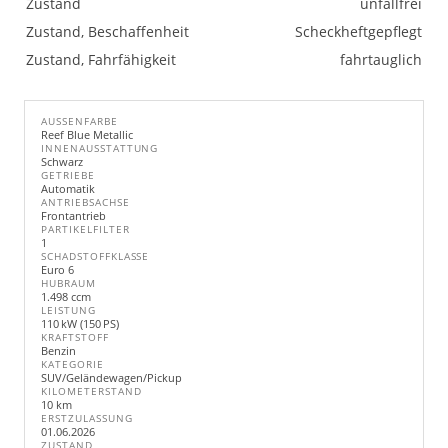
Zustand
unfallfrei
Zustand, Beschaffenheit
Scheckheftgepflegt
Zustand, Fahrfähigkeit
fahrtauglich
AUSSENFARBE
Reef Blue Metallic
INNENAUSSTATTUNG
Schwarz
GETRIEBE
Automatik
ANTRIEBSACHSE
Frontantrieb
PARTIKELFILTER
1
SCHADSTOFFKLASSE
Euro 6
HUBRAUM
1.498 ccm
LEISTUNG
110 kW (150 PS)
KRAFTSTOFF
Benzin
KATEGORIE
SUV/Geländewagen/Pickup
KILOMETERSTAND
10 km
ERSTZULASSUNG
01.06.2026
ZUSTAND