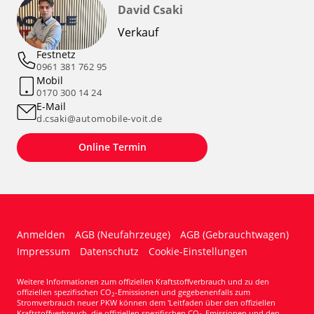
David Csaki
Verkauf
Festnetz
0961 381 762 95
Mobil
0170 300 14 24
E-Mail
d.csaki@automobile-voit.de
Online Termin
Anmelden
AGB (Neufahrzeuge)
AGB (Gebrauchtwagen)
Impressum
Datenschutz
Cookie-Einstellungen
Weitere Informationen zum offiziellen Kraftstoffverbrauch und zu den
offiziellen spezifischen CO
-Emissionen und gegebenenfalls zum
2
Stromverbrauch neuer PKW können dem 'Leitfaden über den offiziellen
Kraftstoffverbrauch, die offiziellen spezifischen CO
-Emissionen und den