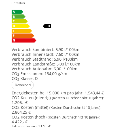
unfallfrei
Verbrauch kombiniert:
5,90 l/100km
Verbrauch Innenstadt:
7,60 l/100km
Verbrauch Stadtrand:
5,90 l/100km
Verbrauch Landstraße:
5,00 l/100km
Verbrauch Autobahn:
6,00 l/100km
CO
-Emissionen:
134,00 g/km
2
CO
-Klasse:
D
2
Download
Energiekosten bei 15.000 km pro Jahr:
1.543,44 €
CO2 Kosten (niedrig)
:
(Kosten Durchschnitt 10 Jahre)
1.206,- €
CO2 Kosten (mittel)
:
(Kosten Durchschnitt 10 Jahre)
2.864,25 €
CO2 Kosten (hoch)
:
(Kosten Durchschnitt 10 Jahre)
4.422,- €
Jahressteuer:
112,- €