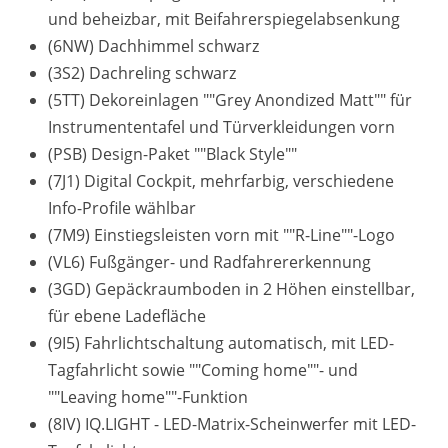
und beheizbar, mit Beifahrerspiegelabsenkung
(6NW) Dachhimmel schwarz
(3S2) Dachreling schwarz
(5TT) Dekoreinlagen ""Grey Anondized Matt"" für
Instrumententafel und Türverkleidungen vorn
(PSB) Design-Paket ""Black Style""
(7J1) Digital Cockpit, mehrfarbig, verschiedene
Info-Profile wählbar
(7M9) Einstiegsleisten vorn mit ""R-Line""-Logo
(VL6) Fußgänger- und Radfahrererkennung
(3GD) Gepäckraumboden in 2 Höhen einstellbar,
für ebene Ladefläche
(9I5) Fahrlichtschaltung automatisch, mit LED-
Tagfahrlicht sowie ""Coming home""- und
""Leaving home""-Funktion
(8IV) IQ.LIGHT - LED-Matrix-Scheinwerfer mit LED-