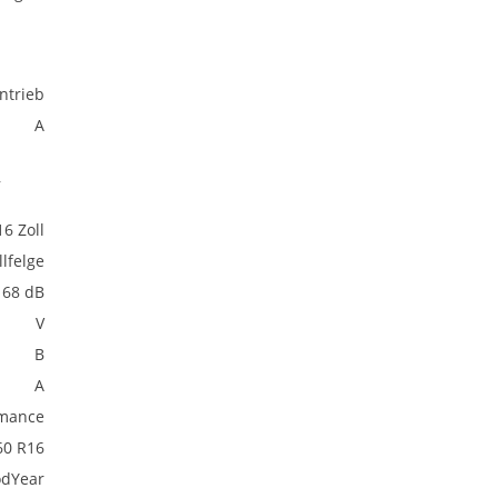
ntrieb
A
,
16 Zoll
lfelge
68 dB
V
B
A
rmance
60 R16
dYear