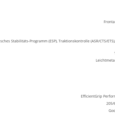
Fronta
isches Stabilitäts-Programm (ESP), Traktionskontrolle (ASR/CTS/ETS)
Leichtmetal
EfficientGrip Perfo
205/
Goo