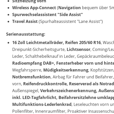
Sitzheizung vorn
Wireless App-Connect
(
Navigation
bequem über Sma
Spurwechselassistent "Side Assist"
Travel Assist
(Spurhalteassistent "Lane Assist")
Serienausstattung:
16 Zoll Leichtmetallräder, Reifen 205/60 R16
, Wasc
Dreipunkt-Sicherheitsgurte,
Lichtsensor
, Coming/Le
Leder, Schalthebelknauf in Leder, Gepäckraumbeleu
Radioempfang DAB+, Fensterheber vorn und hinten
Wegfahrsperre,
Müdigkeitserkennung
, Kopfstütze
Notbremsfunktion
, Airbag für Fahrer und Beifahrer
vorn,
Reifendruckkontrolle, Reserverad als Notra
Außenspiegel,
Verkehrszeichenerkennung, Außenspi
inkl. LED-Tagfahrlicht, Beifahrersitzlehne umklap
Multifunktions-Lederlenkrad
, Leseleuchten vorn u
Pollenfilter, Innenraumfilter, Proaktiver Insassenschu