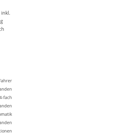
inkl.
ng
ch
Fahrer
anden
 4-fach
anden
omatik
anden
tionen