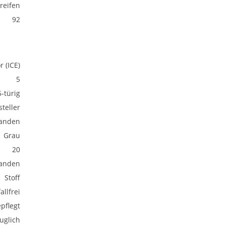
eifen
92
 (ICE)
5
5-türig
teller
anden
Grau
20
anden
Stoff
allfrei
pflegt
uglich