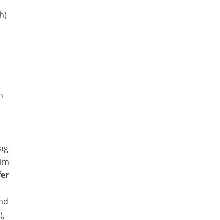
h)
n
bag
 im
fer
und
),