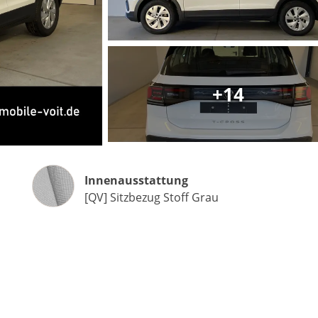
Matthias Voit
Geschäftsführung / Inhaber
+14
Festnetz
0961 381 762
E-Mail
m.voit@automobile-v
Innenausstattung
Innenausstattung
Termin buchen
[QV] Sitzbezug Stoff Grau