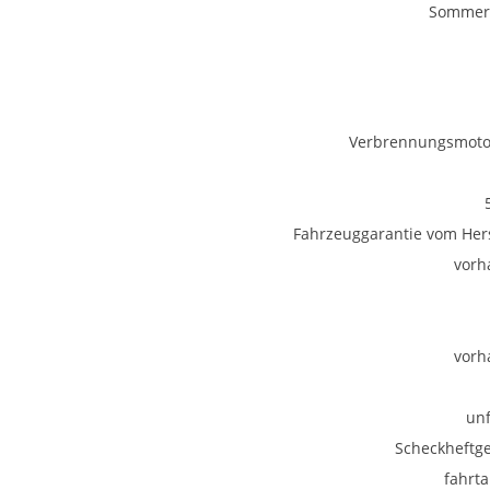
Sommerr
Verbrennungsmotor
Fahrzeuggarantie vom Hers
vorh
vorh
unf
Scheckheftge
fahrta