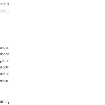
ersitz
ersitz
anden
anden
gation
etooth
anden
anden
airbag