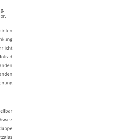
g,
or,
hinten
enkung
rlicht
Notrad
anden
anden
ienung
ellbar
chwarz
klappe
tzglas