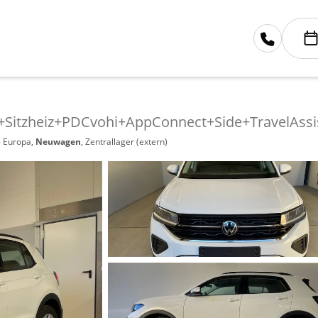
c+Sitzheiz+PDCvohi+AppConnect+Side+TravelAss
- Europa,
Neuwagen
, Zentrallager (extern)