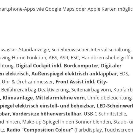
rtphone-Apps wie Google Maps oder Apple Karten möglic
hwasser-Standanzeige, Scheibenwischer-Intervallschaltung,
aving Home Funktion, ABS, ASR, ESC, Handbremshebelgriff i
chtung,
Digital Cockpit inkl. Bordcomputer, Digitaler
 elektrisch, Außenspiegel elektrisch anklappbar
, EDS,
n, Uhr & Drehzahlmesser,
Front Assist inkl. City-
, Beifahrerairbag-Deaktivierung, Seitenairbag vorn, Kopfair
d, Klimaanlage, Mittelarmlehne vorn
, Umfeldbeleuchtung
egel elektrisch einstell- und beheizbar, LED-Scheinwer
pbar, Vordersitze höhenverstellbar
, USB-C Schnittstelle,
nd hinten, Make-up-Spiegel in den Sonnenblenden, Staub- 
tz,
Radio "Composition Colour"
(Farbdisplay, Touchscreen