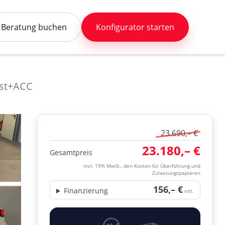
Beratung buchen
Konfigurator starten
ist+ACC
23.690,– €
23.180,– €
Gesamtpreis
incl. 19% MwSt., den Kosten für Überführung und
Zulassungspapieren
156,– €
Finanzierung
mtl.