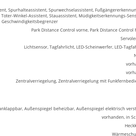
tent, Spurhalteassistent, Spurwechselassistent, Fußgängererkennun
oter-Winkel-Assistent, Stauassistent, Müdigkeitserkennungs-Sens
 Geschwindigkeitsbegrenzer
Park Distance Control vorne, Park Distance Control 
Servol
Lichtsensor, Tagfahrlicht, LED-Scheinwerfer, LED-Tagfah
vorh
vorh
Zentralverriegelung, Zentralverriegelung mit Funkfernbed
anklappbar, Außenspiegel beheizbar, Außenspiegel elektrisch verst
vorhanden, in S
Heck
Wärmeschu