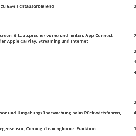
 zu 65% lichtabsorbierend
2
creen, 6 Lautsprecher vorne und hinten, App-Connect
7
der Apple CarPlay, Streaming und Internet
2
1
4
2
lsensor und Umgebungsüberwachung beim Rückwärtsfahren,
4
 Regensensor, Coming-/Leavinghome- Funktion
1