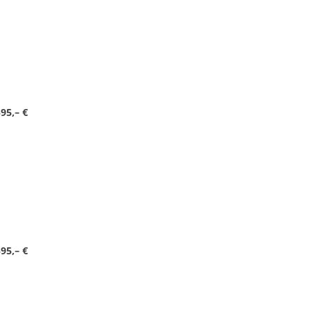
95,– €
95,– €