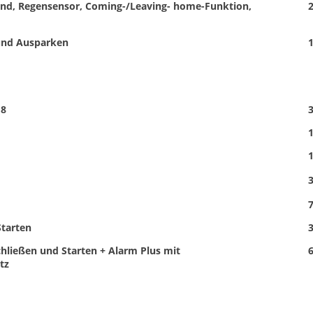
dend, Regensensor, Coming-/Leaving- home-Funktion,
2
 und Ausparken
1
18
3
1
1
3
7
Starten
3
chließen und Starten + Alarm Plus mit
6
tz