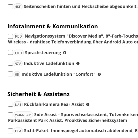
Seitenscheiben hinten und Heckscheibe abgedunkelt,
4KF
Infotainment & Kommunikation
Navigationssystem "Discover Media", 8"-Farb-Touchs
RBD
Wireless - drahtlose Telefonverbindung über Android Auto o
(nur
Sprachsteuerung
QH1
i.V.
Kabelloses
Induktive Ladefunktion
mit
9ZV
Aufladen
RBB
Kabelloses
Induktive Ladefunktion "Comfort"
von
9IJ
oder
Aufladen
Mobiltelefonen
RBD)
von
(nur
Mobiltelefonen,
i.V.
Sicherheit & Assistenz
Drahtlose
mit
Verbindung
RBB
nur
Rückfahrkamera Rear Assist
KA1
des
oder
i.V.
Side Assist - Spurwechselassistent, Totwinke
Telefons
W4M/P4M
RBD)
mit
Parkassistent Park Assist, Proaktives Sicherheitssystem
mit
ZBB,
einer
ZBD
Sicht-Paket: Innenspiegel automatisch abblendend,
PLA
externen
oder
Antenne