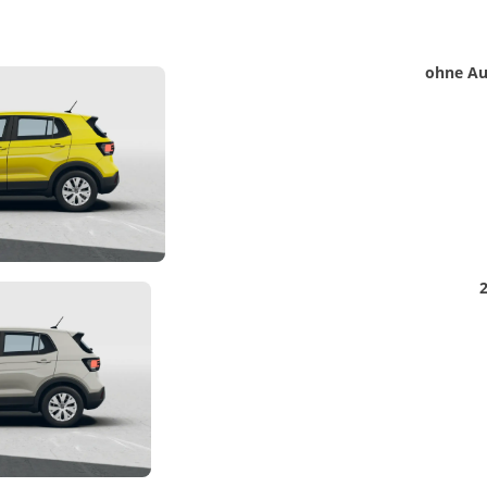
Matthias Voit
Detail
ohne Au
Foto
Geschäftsführung / Inhaber
Festnetz
0961 381 762
E-Mail
m.voit@automobile-v
Termin buchen
Detail
2
Foto