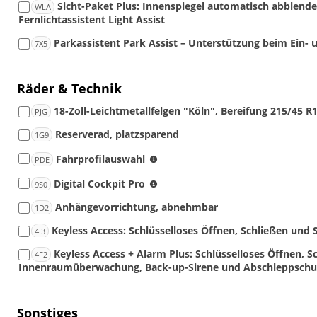
ZCB
Sicht-Paket Plus: Innenspiegel automatisch abblen
WLA
(nur
Fernlichtassistent Light Assist
i.V.
mit
Parkassistent Park Assist – Unterstützung beim Ein-
7X5
RBB
oder
RBD)
Räder & Technik
18-Zoll-Leichtmetallfelgen "Köln", Bereifung 215/45 R
PJG
Reserverad, platzsparend
1G9
(nicht
Fahrprofilauswahl
PDE
i.V.
(nur
Digital Cockpit Pro
mit
9S0
i.V.
95PS
Anhängevorrichtung, abnehmbar
1D2
mit
TSI)
RBB
Keyless Access: Schlüsselloses Öffnen, Schließen und 
4I3
oder
RBD)
Keyless Access + Alarm Plus: Schlüsselloses Öffnen, S
4F2
Innenraumüberwachung, Back-up-Sirene und Abschleppschu
Sonstiges