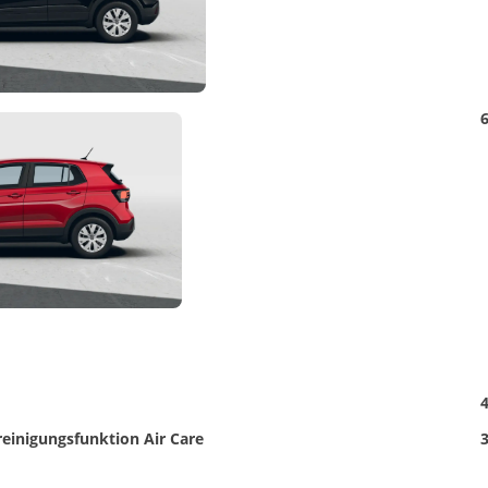
Detail
6
Foto
4
einigungsfunktion Air Care
3