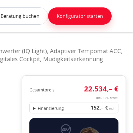
Beratung buchen
Konfigurator starten
inwerfer (IQ Light), Adaptiver Tempomat ACC,
igitales Cockpit, Müdigkeitserkennung
22.534,– €
Gesamtpreis
incl. 19% MwSt.
152,– €
Finanzierung
mtl.