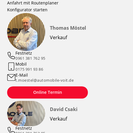
Anfahrt mit Routenplaner
Konfigurator starten
Thomas Möstel
Verkauf
Festnetz
0961 381 762 95
Mobil
0175 991 93 86
E-Mail
t.moestel@automobile-voit.de
Online Termin
David Csaki
Verkauf
Festnetz