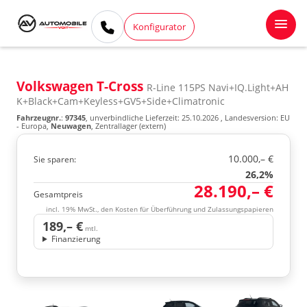
Konfigurator
Volkswagen T-Cross
R-Line 115PS Navi+IQ.Light+AH
K+Black+Cam+Keyless+GV5+Side+Climatronic
Fahrzeugnr.
:
97345
, unverbindliche Lieferzeit:
25.10.2026
, Landesversion: EU
- Europa,
Neuwagen
, Zentrallager (extern)
10.000,– €
Sie sparen:
26,2%
28.190,– €
Gesamtpreis
incl. 19% MwSt., den Kosten für Überführung und Zulassungspapieren
189,– €
mtl.
Finanzierung