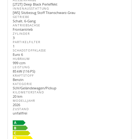
AUSSENFARBE
[2T2T] Deep Black Perleffekt
INNENAUSSTATTUNG
[WS] Sitzbezug Stoff Titanschwarz-Grau
GETRIEBE
Schalt. 6-Gang
ANTRIEBSACHSE
Frontantrieb
ZYLINDER
3
PARTIKELFILTER
1
SCHADSTOFFKLASSE
Euro 6
HUBRAUM
999 ccm
LEISTUNG
85 kW (116 PS)
KRAFTSTOFF
Benzin
KATEGORIE
SUV/Geländewagen/Pickup
KILOMETERSTAND
20 km
MODELLJAHR
2026
ZUSTAND
unfallfrei