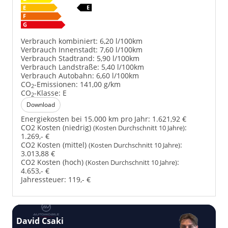
Verbrauch kombiniert:
6,20 l/100km
Verbrauch Innenstadt:
7,60 l/100km
Verbrauch Stadtrand:
5,90 l/100km
Verbrauch Landstraße:
5,40 l/100km
Verbrauch Autobahn:
6,60 l/100km
CO
-Emissionen:
141,00 g/km
2
CO
-Klasse:
E
2
Download
Energiekosten bei 15.000 km pro Jahr:
1.621,92 €
CO2 Kosten (niedrig)
:
(Kosten Durchschnitt 10 Jahre)
1.269,- €
CO2 Kosten (mittel)
:
(Kosten Durchschnitt 10 Jahre)
3.013,88 €
CO2 Kosten (hoch)
:
(Kosten Durchschnitt 10 Jahre)
4.653,- €
Jahressteuer:
119,- €
David Csaki
T