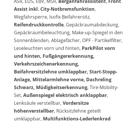
ASR, EDS, EBV, MSR,
Berganfahrassistent
,
Front
Assist inkl. City-Notbremsfunktion
,
Wegfahrsperre, Isofix Beifahrersitz,
Reifendruckkontrolle
, Gepäckraumabdeckung,
Gepäckraumbeleuchtung, Make-up-Spiegel in den
Sonnenblenden, Ablagefächer, OPF - Partikelfilter,
Leseleuchten vorn und hinten,
ParkPilot vorn
und hinten, Fußgängererkennung,
Verkehrszeichenerkennung,
Beifahrersitzlehne umklappbar, Start-Stopp-
Anlage, Mittelarmlehne vorne, Dachreling
Schwarz, Müdigkeitserkennung
, Tire-Mobility-
Set,
Außenspiegel elektrisch anklappbar
,
Lenksäule verstellbar,
Vordersitze
höhenverstellbar
, Rücksitzlehne geteilt
umklappbar,
Multifunktions-Lederlenkrad