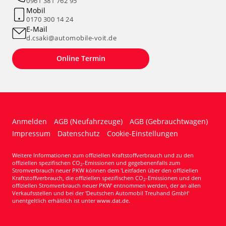
0961 381 762 95
Mobil
0170 300 14 24
E-Mail
d.csaki@automobile-voit.de
Online Termin
Anmelden
AGB (Neufahrzeuge)
AGB (Gebrauchtwagen)
Impressum
Datenschutz
Cookie-Einstellungen
Weitere Informationen zum offiziellen Kraftstoffverbrauch und zu den
offiziellen spezifischen CO
-Emissionen und gegebenenfalls zum
2
Stromverbrauch neuer PKW können dem 'Leitfaden über den offiziellen
Kraftstoffverbrauch, die offiziellen spezifischen CO
-Emissionen und den
2
offiziellen Stromverbrauch neuer PKW' entnommen werden, der an allen
Verkaufsstellen und bei der 'Deutschen Automobil Treuhand GmbH'
unentgeltlich erhältlich ist unter www.dat.de.