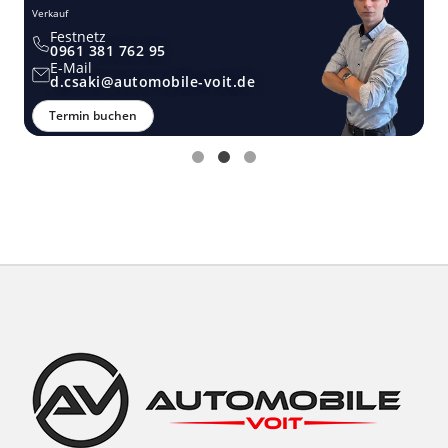
Verkauf
Ver
Festnetz
0961 381 762 95
E-Mail
d.csaki@automobile-voit.de
Termin buchen