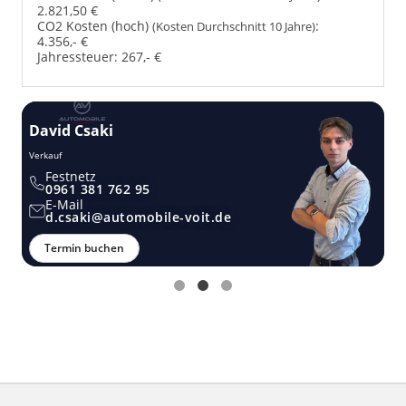
2.821,50 €
CO2 Kosten (hoch)
:
(Kosten Durchschnitt 10 Jahre)
4.356,- €
Jahressteuer:
267,- €
David Csaki
T
Verkauf
Ver
Festnetz
0961 381 762 95
E-Mail
d.csaki@automobile-voit.de
Termin buchen