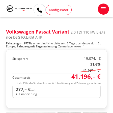
Konfigurator
Volkswagen Passat Variant
2.0 TDI 110 kW Elega
nce DSG IQ.Light AHK
Fahrzeugnr.
:
97750
, unverbindliche Lieferzeit:
7 Tage
, Landesversion: EU -
Europa,
Fahrzeug mit Tageszulassung
, Zentrallager (extern)
19.074,– €
Sie sparen:
31,6%
41.691,– €
41.196,– €
Gesamtpreis
incl. 19% MwSt., den Kosten für Überführung und Zulassungspapieren
277,– €
mtl.
Finanzierung