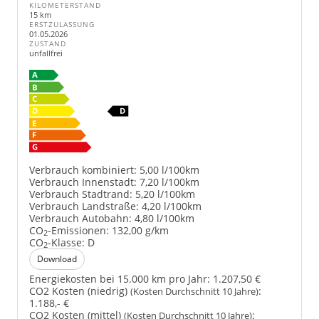
KILOMETERSTAND
15 km
ERSTZULASSUNG
01.05.2026
ZUSTAND
unfallfrei
Verbrauch kombiniert:
5,00 l/100km
Verbrauch Innenstadt:
7,20 l/100km
Verbrauch Stadtrand:
5,20 l/100km
Verbrauch Landstraße:
4,20 l/100km
Verbrauch Autobahn:
4,80 l/100km
CO
-Emissionen:
132,00 g/km
2
CO
-Klasse:
D
2
Download
Energiekosten bei 15.000 km pro Jahr:
1.207,50 €
CO2 Kosten (niedrig)
:
(Kosten Durchschnitt 10 Jahre)
1.188,- €
CO2 Kosten (mittel)
:
(Kosten Durchschnitt 10 Jahre)