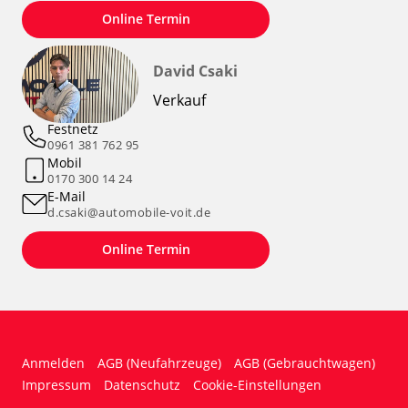
Online Termin
David Csaki
Verkauf
Festnetz
0961 381 762 95
Mobil
0170 300 14 24
E-Mail
d.csaki@automobile-voit.de
Online Termin
Anmelden
AGB (Neufahrzeuge)
AGB (Gebrauchtwagen)
Impressum
Datenschutz
Cookie-Einstellungen