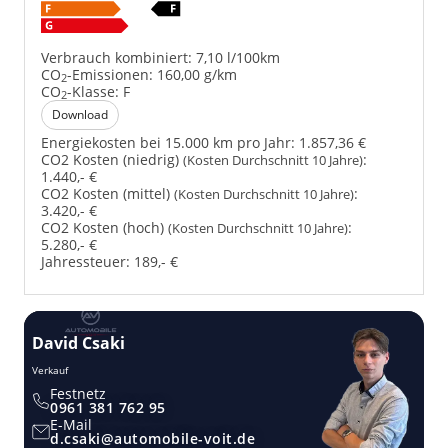
Verbrauch kombiniert:
7,10 l/100km
CO
-Emissionen:
160,00 g/km
2
CO
-Klasse:
F
2
Download
Energiekosten bei 15.000 km pro Jahr:
1.857,36 €
CO2 Kosten (niedrig)
:
(Kosten Durchschnitt 10 Jahre)
1.440,- €
CO2 Kosten (mittel)
:
(Kosten Durchschnitt 10 Jahre)
3.420,- €
CO2 Kosten (hoch)
:
(Kosten Durchschnitt 10 Jahre)
5.280,- €
Jahressteuer:
189,- €
David Csaki
T
Verkauf
Ver
Festnetz
0961 381 762 95
E-Mail
d.csaki@automobile-voit.de