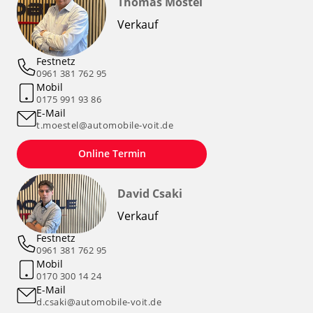
Thomas Möstel
Verkauf
Festnetz
0961 381 762 95
Mobil
0175 991 93 86
E-Mail
t.moestel@automobile-voit.de
Online Termin
David Csaki
Verkauf
Festnetz
0961 381 762 95
Mobil
0170 300 14 24
E-Mail
d.csaki@automobile-voit.de