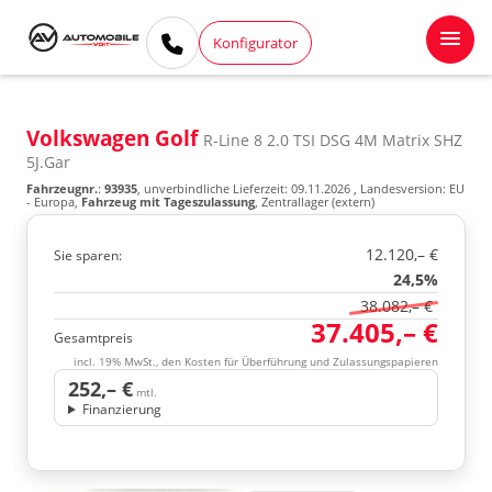
Konfigurator
Volkswagen Golf
R-Line 8 2.0 TSI DSG 4M Matrix SHZ
5J.Gar
Fahrzeugnr.
:
93935
, unverbindliche Lieferzeit:
09.11.2026
, Landesversion: EU
- Europa,
Fahrzeug mit Tageszulassung
, Zentrallager (extern)
12.120,– €
Sie sparen:
24,5%
38.082,– €
37.405,– €
Gesamtpreis
incl. 19% MwSt., den Kosten für Überführung und Zulassungspapieren
252,– €
mtl.
Finanzierung