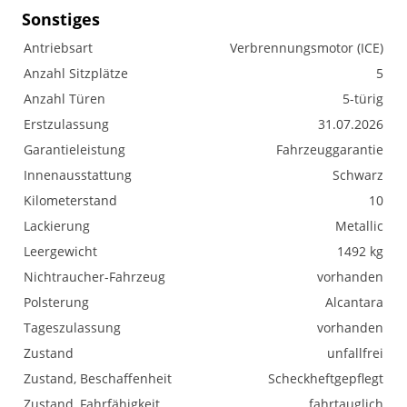
Sonstiges
Antriebsart
Verbrennungsmotor (ICE)
Anzahl Sitzplätze
5
Anzahl Türen
5-türig
Erstzulassung
31.07.2026
Garantieleistung
Fahrzeuggarantie
Innenausstattung
Schwarz
Kilometerstand
10
Lackierung
Metallic
Leergewicht
1492 kg
Nichtraucher-Fahrzeug
vorhanden
Polsterung
Alcantara
Tageszulassung
vorhanden
Zustand
unfallfrei
Zustand, Beschaffenheit
Scheckheftgepflegt
Zustand, Fahrfähigkeit
fahrtauglich