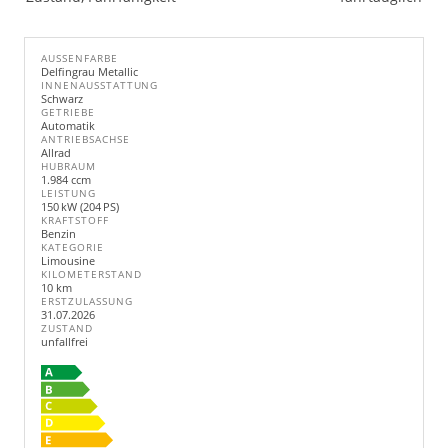
AUSSENFARBE
Delfingrau Metallic
INNENAUSSTATTUNG
Schwarz
GETRIEBE
Automatik
ANTRIEBSACHSE
Allrad
HUBRAUM
1.984 ccm
LEISTUNG
150 kW (204 PS)
KRAFTSTOFF
Benzin
KATEGORIE
Limousine
KILOMETERSTAND
10 km
ERSTZULASSUNG
31.07.2026
ZUSTAND
unfallfrei