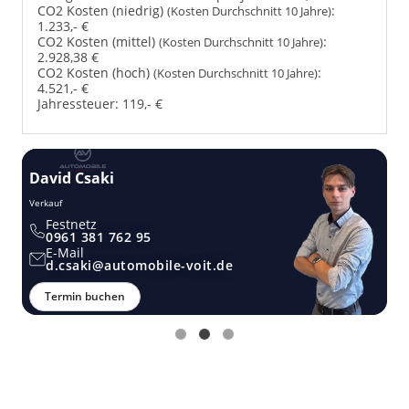
CO2 Kosten (niedrig)
:
(Kosten Durchschnitt 10 Jahre)
1.233,- €
CO2 Kosten (mittel)
:
(Kosten Durchschnitt 10 Jahre)
2.928,38 €
CO2 Kosten (hoch)
:
(Kosten Durchschnitt 10 Jahre)
4.521,- €
Jahressteuer:
119,- €
David Csaki
T
Verkauf
Ver
Festnetz
0961 381 762 95
E-Mail
d.csaki@automobile-voit.de
Termin buchen