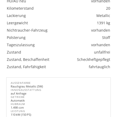
HU/AU neu
vorhanden
Kilometerstand
20
Lackierung
Metallic
Leergewicht
1391 kg
Nichtraucher-Fahrzeug
vorhanden
Polsterung
Stoff
Tageszulassung
vorhanden
Zustand
unfallfrei
Zustand, Beschaffenheit
Scheckheftgepflegt
Zustand, Fahrfähigkeit
fahrtauglich
AUSSENFARBE
Rauchgrau Metallic (5W)
INNENAUSSTATTUNG
auf Anfrage
GETRIEBE
Automatik
HUBRAUM
1.498 ccm
LEISTUNG
110 kW (150 PS)