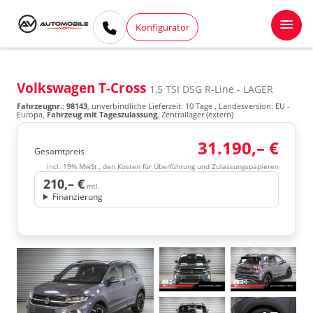
Konfigurator
Volkswagen T-Cross
1,5 TSI DSG R-Line - LAGER
Fahrzeugnr.
:
98143
, unverbindliche Lieferzeit:
10 Tage
, Landesversion: EU -
Europa,
Fahrzeug mit Tageszulassung
, Zentrallager (extern)
31.190,– €
Gesamtpreis
incl. 19% MwSt., den Kosten für Überführung und Zulassungspapieren
210,– €
mtl.
Finanzierung