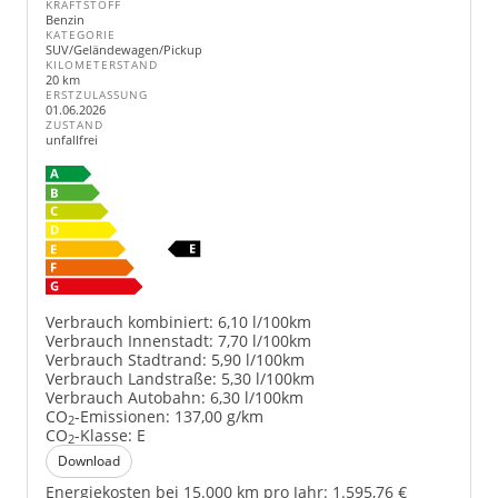
KRAFTSTOFF
Benzin
KATEGORIE
SUV/Geländewagen/Pickup
KILOMETERSTAND
20 km
ERSTZULASSUNG
01.06.2026
ZUSTAND
unfallfrei
Verbrauch kombiniert:
6,10 l/100km
Verbrauch Innenstadt:
7,70 l/100km
Verbrauch Stadtrand:
5,90 l/100km
Verbrauch Landstraße:
5,30 l/100km
Verbrauch Autobahn:
6,30 l/100km
CO
-Emissionen:
137,00 g/km
2
CO
-Klasse:
E
2
Download
Energiekosten bei 15.000 km pro Jahr:
1.595,76 €