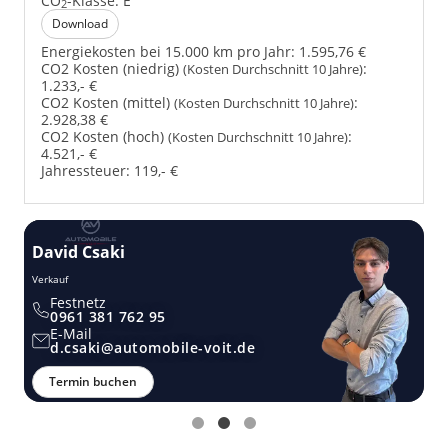
CO
-Klasse:
E
2
Download
Energiekosten bei 15.000 km pro Jahr:
1.595,76 €
CO2 Kosten (niedrig)
:
(Kosten Durchschnitt 10 Jahre)
1.233,- €
CO2 Kosten (mittel)
:
(Kosten Durchschnitt 10 Jahre)
2.928,38 €
CO2 Kosten (hoch)
:
(Kosten Durchschnitt 10 Jahre)
4.521,- €
Jahressteuer:
119,- €
David Csaki
T
Verkauf
Ver
Festnetz
0961 381 762 95
E-Mail
d.csaki@automobile-voit.de
Termin buchen