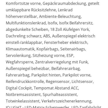
Komfortsitze vorne, Gepäckraumabdeckung, geteilt
umklappbare Rücksitzlehne, Lenkrad
höhenverstellbar, Ambiente-Beleuchtung,
Multifunktionslenkrad, Isofix, Isofix Beifahrersitz,
abgedunkelte Scheiben, 18 Zoll Alufelgen York,
Dachreling schwarz, ABS, Außenspiegel elektrisch
einstell-/anklappbar, Fensterheber elektrisch,
Klimaautomatik, Kopfairbags, Seitenairbags,
Servolenkung, Sitzheizung vorne, ESP,
Wegfahrsperre, Zentralverriegelung mit Funk,
Außenspiegel beheizbar, Beifahrerairbag,
Fahrerairbag, Parkpilot hinten, Parkpilot vorne,
Reifendruckkontrolle, Regensensor, Lichtsensor,
Digital Cockpit, Tempomat Abstand ACC,
Notbremsassistent, Spurhalteassistent,
Totwinkelassistent, Verkehrszeichenerkennung,
IQ.LIGHT - LED-Matrix-Scheinwerfer, LED-Tagfahrlicht,