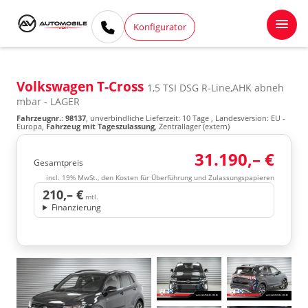
Konfigurator
Volkswagen T-Cross
1,5 TSI DSG R-Line,AHK abneh
mbar - LAGER
Fahrzeugnr.
:
98137
, unverbindliche Lieferzeit:
10 Tage
, Landesversion: EU -
Europa,
Fahrzeug mit Tageszulassung
, Zentrallager (extern)
31.190,– €
Gesamtpreis
incl. 19% MwSt., den Kosten für Überführung und Zulassungspapieren
210,– €
mtl.
Finanzierung