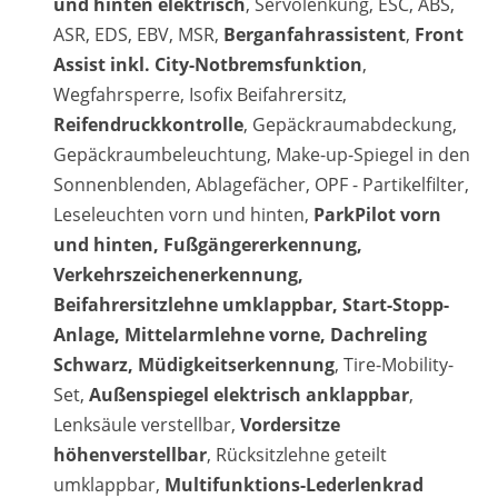
und hinten elektrisch
, Servolenkung, ESC, ABS,
ASR, EDS, EBV, MSR,
Berganfahrassistent
,
Front
Assist inkl. City-Notbremsfunktion
,
Wegfahrsperre, Isofix Beifahrersitz,
Reifendruckkontrolle
, Gepäckraumabdeckung,
Gepäckraumbeleuchtung, Make-up-Spiegel in den
Sonnenblenden, Ablagefächer, OPF - Partikelfilter,
Leseleuchten vorn und hinten,
ParkPilot vorn
und hinten, Fußgängererkennung,
Verkehrszeichenerkennung,
Beifahrersitzlehne umklappbar, Start-Stopp-
Anlage, Mittelarmlehne vorne, Dachreling
Schwarz, Müdigkeitserkennung
, Tire-Mobility-
Set,
Außenspiegel elektrisch anklappbar
,
Lenksäule verstellbar,
Vordersitze
höhenverstellbar
, Rücksitzlehne geteilt
umklappbar,
Multifunktions-Lederlenkrad