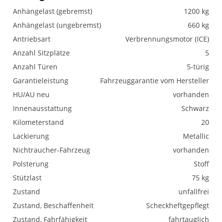
Anhängelast (gebremst)
1200 kg
Anhängelast (ungebremst)
660 kg
Antriebsart
Verbrennungsmotor (ICE)
Anzahl Sitzplätze
5
Anzahl Türen
5-türig
Garantieleistung
Fahrzeuggarantie vom Hersteller
HU/AU neu
vorhanden
Innenausstattung
Schwarz
Kilometerstand
20
Lackierung
Metallic
Nichtraucher-Fahrzeug
vorhanden
Polsterung
Stoff
Stützlast
75 kg
Zustand
unfallfrei
Zustand, Beschaffenheit
Scheckheftgepflegt
Zustand, Fahrfähigkeit
fahrtauglich