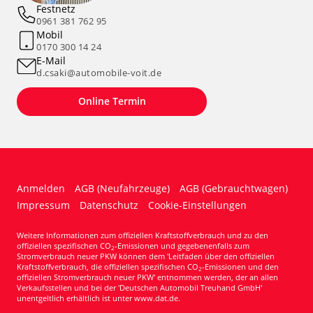
Festnetz
0961 381 762 95
Mobil
0170 300 14 24
E-Mail
d.csaki@automobile-voit.de
Online Termin
Anmelden
AGB (Neufahrzeuge)
AGB (Gebrauchtwagen)
Impressum
Datenschutz
Cookie-Einstellungen
Weitere Informationen zum offiziellen Kraftstoffverbrauch und zu den
offiziellen spezifischen CO
-Emissionen und gegebenenfalls zum
2
Stromverbrauch neuer PKW können dem 'Leitfaden über den offiziellen
Kraftstoffverbrauch, die offiziellen spezifischen CO
-Emissionen und den
2
offiziellen Stromverbrauch neuer PKW' entnommen werden, der an allen
Verkaufsstellen und bei der 'Deutschen Automobil Treuhand GmbH'
unentgeltlich erhältlich ist unter www.dat.de.