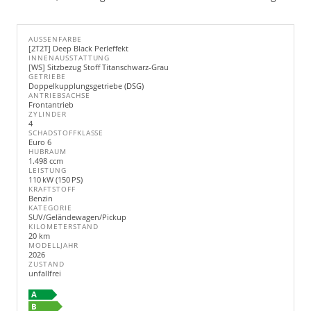
AUSSENFARBE
[2T2T] Deep Black Perleffekt
INNENAUSSTATTUNG
[WS] Sitzbezug Stoff Titanschwarz-Grau
GETRIEBE
Doppelkupplungsgetriebe (DSG)
ANTRIEBSACHSE
Frontantrieb
ZYLINDER
4
SCHADSTOFFKLASSE
Euro 6
HUBRAUM
1.498 ccm
LEISTUNG
110 kW (150 PS)
KRAFTSTOFF
Benzin
KATEGORIE
SUV/Geländewagen/Pickup
KILOMETERSTAND
20 km
MODELLJAHR
2026
ZUSTAND
unfallfrei