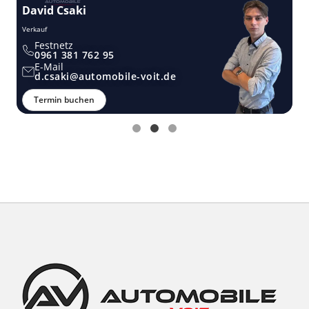
David Csaki
T
Verkauf
Ver
Festnetz
0961 381 762 95
E-Mail
d.csaki@automobile-voit.de
Termin buchen