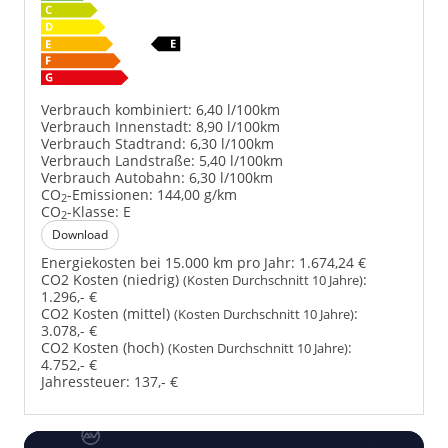
Verbrauch kombiniert:
6,40 l/100km
Verbrauch Innenstadt:
8,90 l/100km
Verbrauch Stadtrand:
6,30 l/100km
Verbrauch Landstraße:
5,40 l/100km
Verbrauch Autobahn:
6,30 l/100km
CO
-Emissionen:
144,00 g/km
2
CO
-Klasse:
E
2
Download
Energiekosten bei 15.000 km pro Jahr:
1.674,24 €
CO2 Kosten (niedrig)
:
(Kosten Durchschnitt 10 Jahre)
1.296,- €
CO2 Kosten (mittel)
:
(Kosten Durchschnitt 10 Jahre)
3.078,- €
CO2 Kosten (hoch)
:
(Kosten Durchschnitt 10 Jahre)
4.752,- €
Jahressteuer:
137,- €