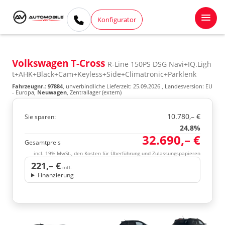
Konfigurator
Volkswagen T-Cross
R-Line 150PS DSG Navi+IQ.Ligh
t+AHK+Black+Cam+Keyless+Side+Climatronic+Parklenk
Fahrzeugnr.
:
97884
, unverbindliche Lieferzeit:
25.09.2026
, Landesversion: EU
- Europa,
Neuwagen
, Zentrallager (extern)
10.780,– €
Sie sparen:
24,8%
32.690,– €
Gesamtpreis
incl. 19% MwSt., den Kosten für Überführung und Zulassungspapieren
221,– €
mtl.
Finanzierung