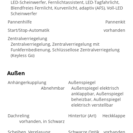
LED-Scheinwerfer, Fernlichtassistent, LED-Tagfahrlicht,
Blendfreies Fernlicht, Kurvenlicht, adaptiv (AFS), Voll-LED
Scheinwerfer
Pannenhilfe
Pannenkit
Start/Stop-Automatik
vorhanden
Zentralverriegelung
Zentralverriegelung, Zentralverriegelung mit
Funkfernbedienung, Schlüssellose Zentralverriegelung
(Keyless Go)
Außen
Anhängerkupplung
Außenspiegel
Abnehmbar
Außenspiegel elektrisch
anklappbar, Außenspiegel
beheizbar, Außenspiegel
elektrisch verstellbar
Dachreling
Hintertür (Art)
Heckklappe
vorhanden, in Schwarz
Scheiben, Verglasung
Schwarze Optik
vorhanden