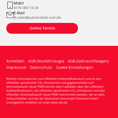
Mobil
0170 300 14 24
E-Mail
d.csaki@automobile-voit.de
Online Termin
Anmelden
AGB (Neufahrzeuge)
AGB (Gebrauchtwagen)
Impressum
Datenschutz
Cookie-Einstellungen
Weitere Informationen zum offiziellen Kraftstoffverbrauch und zu den
offiziellen spezifischen CO
-Emissionen und gegebenenfalls zum
2
Stromverbrauch neuer PKW können dem 'Leitfaden über den offiziellen
Kraftstoffverbrauch, die offiziellen spezifischen CO
-Emissionen und den
2
offiziellen Stromverbrauch neuer PKW' entnommen werden, der an allen
Verkaufsstellen und bei der 'Deutschen Automobil Treuhand GmbH'
unentgeltlich erhältlich ist unter www.dat.de.