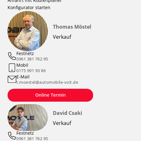
Anfahrt mit Routenplaner
Konfigurator starten
Thomas Möstel
Verkauf
Festnetz
0961 381 762 95
Mobil
0175 991 93 86
E-Mail
t.moestel@automobile-voit.de
Online Termin
David Csaki
Verkauf
Festnetz
0961 381 762 95