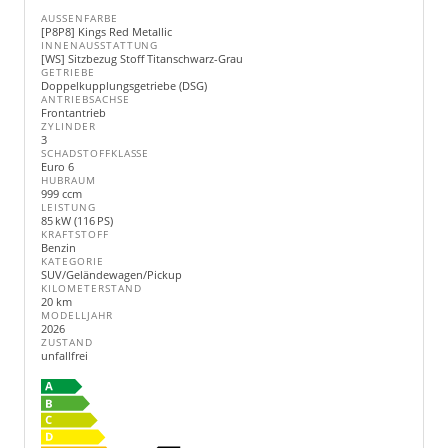
AUSSENFARBE
[P8P8] Kings Red Metallic
INNENAUSSTATTUNG
[WS] Sitzbezug Stoff Titanschwarz-Grau
GETRIEBE
Doppelkupplungsgetriebe (DSG)
ANTRIEBSACHSE
Frontantrieb
ZYLINDER
3
SCHADSTOFFKLASSE
Euro 6
HUBRAUM
999 ccm
LEISTUNG
85 kW (116 PS)
KRAFTSTOFF
Benzin
KATEGORIE
SUV/Geländewagen/Pickup
KILOMETERSTAND
20 km
MODELLJAHR
2026
ZUSTAND
unfallfrei