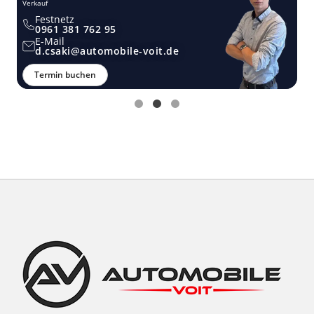
Verkauf
Ver
Festnetz
0961 381 762 95
E-Mail
d.csaki@automobile-voit.de
Termin buchen