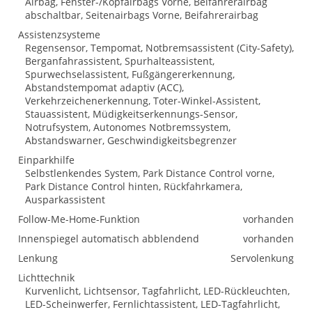
Airbag, Fenster-/Kopfairbags Vorne, Beifahrerairbag
abschaltbar, Seitenairbags Vorne, Beifahrerairbag
Assistenzsysteme
Regensensor, Tempomat, Notbremsassistent (City-Safety),
Berganfahrassistent, Spurhalteassistent,
Spurwechselassistent, Fußgängererkennung,
Abstandstempomat adaptiv (ACC),
Verkehrzeichenerkennung, Toter-Winkel-Assistent,
Stauassistent, Müdigkeitserkennungs-Sensor,
Notrufsystem, Autonomes Notbremssystem,
Abstandswarner, Geschwindigkeitsbegrenzer
Einparkhilfe
Selbstlenkendes System, Park Distance Control vorne,
Park Distance Control hinten, Rückfahrkamera,
Ausparkassistent
Follow-Me-Home-Funktion
vorhanden
Innenspiegel automatisch abblendend
vorhanden
Lenkung
Servolenkung
Lichttechnik
Kurvenlicht, Lichtsensor, Tagfahrlicht, LED-Rückleuchten,
LED-Scheinwerfer, Fernlichtassistent, LED-Tagfahrlicht,