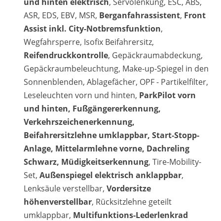
und hinten elektrisch
, Servolenkung, ESC, ABS,
ASR, EDS, EBV, MSR,
Berganfahrassistent
,
Front
Assist inkl. City-Notbremsfunktion
,
Wegfahrsperre, Isofix Beifahrersitz,
Reifendruckkontrolle
, Gepäckraumabdeckung,
Gepäckraumbeleuchtung, Make-up-Spiegel in den
Sonnenblenden, Ablagefächer, OPF - Partikelfilter,
Leseleuchten vorn und hinten,
ParkPilot vorn
und hinten, Fußgängererkennung,
Verkehrszeichenerkennung,
Beifahrersitzlehne umklappbar, Start-Stopp-
Anlage, Mittelarmlehne vorne, Dachreling
Schwarz, Müdigkeitserkennung
, Tire-Mobility-
Set,
Außenspiegel elektrisch anklappbar
,
Lenksäule verstellbar,
Vordersitze
höhenverstellbar
, Rücksitzlehne geteilt
umklappbar,
Multifunktions-Lederlenkrad