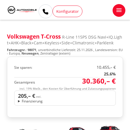
Konfigurator
Volkswagen T-Cross
R-Line 115PS DSG Navi+IQ.Ligh
t+AHK+Black+Cam+Keyless+Side+Climatronic+Parklenk
Fahrzeugnr.
:
98071
, unverbindliche Lieferzeit:
25.11.2026
, Landesversion: EU
- Europa,
Neuwagen
, Zentrallager (extern)
10.455,– €
Sie sparen:
25,6%
30.360,– €
Gesamtpreis
incl. 19% MwSt., den Kosten für Überführung und Zulassungspapieren
205,– €
mtl.
Finanzierung