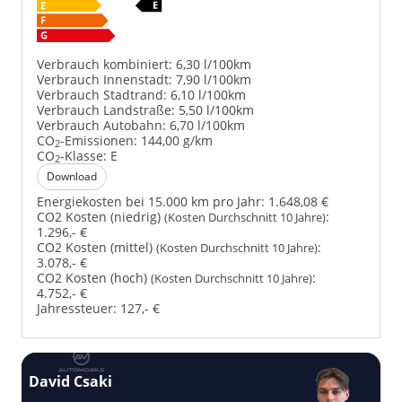
Verbrauch kombiniert:
6,30 l/100km
Verbrauch Innenstadt:
7,90 l/100km
Verbrauch Stadtrand:
6,10 l/100km
Verbrauch Landstraße:
5,50 l/100km
Verbrauch Autobahn:
6,70 l/100km
CO
-Emissionen:
144,00 g/km
2
CO
-Klasse:
E
2
Download
Energiekosten bei 15.000 km pro Jahr:
1.648,08 €
CO2 Kosten (niedrig)
:
(Kosten Durchschnitt 10 Jahre)
1.296,- €
CO2 Kosten (mittel)
:
(Kosten Durchschnitt 10 Jahre)
3.078,- €
CO2 Kosten (hoch)
:
(Kosten Durchschnitt 10 Jahre)
4.752,- €
Jahressteuer:
127,- €
David Csaki
T