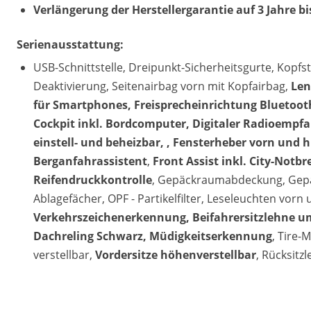
Verlängerung der Herstellergarantie auf 3 Jahre b
Serienausstattung:
USB-Schnittstelle, Dreipunkt-Sicherheitsgurte, Kopfst
Deaktivierung, Seitenairbag vorn mit Kopfairbag,
Len
für Smartphones, Freisprecheinrichtung Bluetooth
Cockpit inkl. Bordcomputer, Digitaler Radioempfa
einstell- und beheizbar, , Fensterheber vorn und h
Berganfahrassistent
,
Front Assist inkl. City-Notb
Reifendruckkontrolle
, Gepäckraumabdeckung, Gepä
Ablagefächer, OPF - Partikelfilter, Leseleuchten vorn 
Verkehrszeichenerkennung, Beifahrersitzlehne um
Dachreling Schwarz, Müdigkeitserkennung
, Tire-M
verstellbar,
Vordersitze höhenverstellbar
, Rücksitz