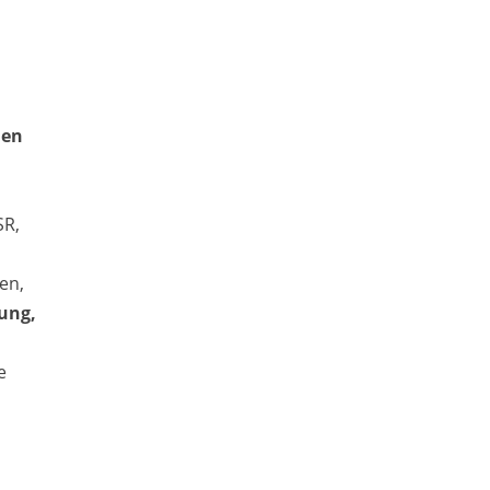
den
SR,
en,
ung,
e