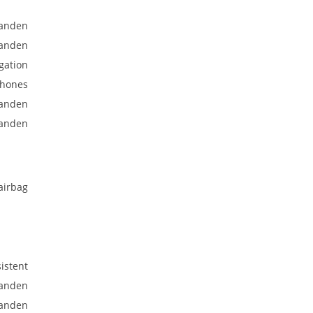
anden
anden
gation
phones
anden
anden
airbag
istent
anden
anden