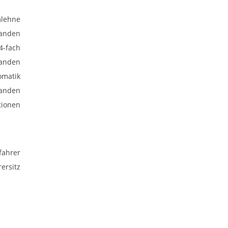
mlehne
anden
 4-fach
anden
omatik
anden
tionen
fahrer
ersitz