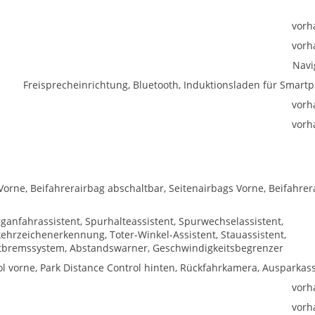
vorh
vorh
Navi
Freisprecheinrichtung, Bluetooth, Induktionsladen für Smart
vorh
vorh
Vorne, Beifahrerairbag abschaltbar, Seitenairbags Vorne, Beifahrer
ganfahrassistent, Spurhalteassistent, Spurwechselassistent,
hrzeichenerkennung, Toter-Winkel-Assistent, Stauassistent,
tbremssystem, Abstandswarner, Geschwindigkeitsbegrenzer
l vorne, Park Distance Control hinten, Rückfahrkamera, Ausparkass
vorh
vorh