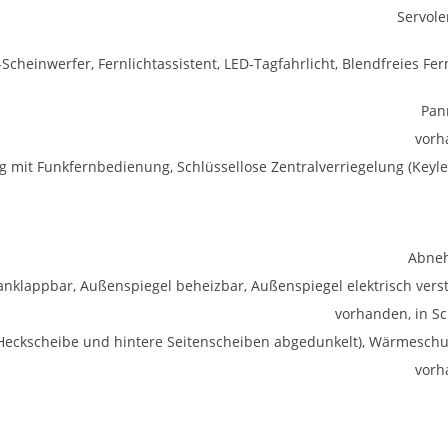
Servol
Scheinwerfer, Fernlichtassistent, LED-Tagfahrlicht, Blendfreies Fern
Pan
vorh
ng mit Funkfernbedienung, Schlüssellose Zentralverriegelung (Keyle
Abne
anklappbar, Außenspiegel beheizbar, Außenspiegel elektrisch verst
vorhanden, in S
 (Heckscheibe und hintere Seitenscheiben abgedunkelt), Wärmeschu
vorh