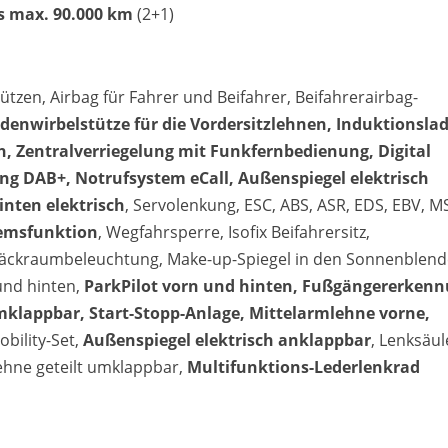
is max. 90.000 km
(2+1)
ützen, Airbag für Fahrer und Beifahrer, Beifahrerairbag-
denwirbelstütze für die Vordersitzlehnen, Induktionsla
, Zentralverriegelung mit Funkfernbedienung, Digital
ng DAB+, Notrufsystem eCall, Außenspiegel elektrisch
inten elektrisch
, Servolenkung, ESC, ABS, ASR, EDS, EBV, M
remsfunktion
, Wegfahrsperre, Isofix Beifahrersitz,
ckraumbeleuchtung, Make-up-Spiegel in den Sonnenblend
und hinten,
ParkPilot vorn und hinten, Fußgängererkenn
klappbar, Start-Stopp-Anlage, Mittelarmlehne vorne,
obility-Set,
Außenspiegel elektrisch anklappbar
, Lenksäul
lehne geteilt umklappbar,
Multifunktions-Lederlenkrad