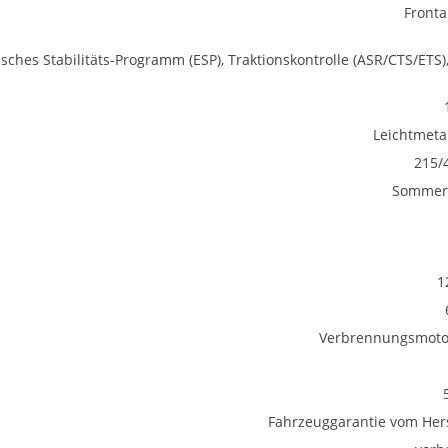
Fronta
isches Stabilitäts-Programm (ESP), Traktionskontrolle (ASR/CTS/ETS)
Leichtmetal
215/
Sommerr
1
Verbrennungsmotor
Fahrzeuggarantie vom Hers