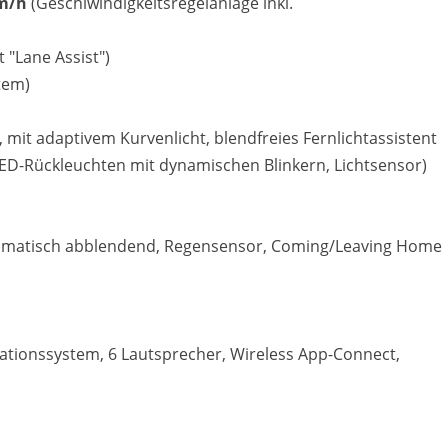
km/h
(Geschiwindigkeitsregelanlage inkl.
 "Lane Assist")
tem)
, mit adaptivem Kurvenlicht, blendfreies Fernlichtassistent
 LED-Rückleuchten mit dynamischen Blinkern, Lichtsensor)
tomatisch abblendend, Regensensor, Coming/Leaving Home
ationssystem, 6 Lautsprecher, Wireless App-Connect,