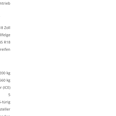
ntrieb
,
18 Zoll
lfelge
45 R18
eifen
200 kg
660 kg
 (ICE)
5
5-türig
teller