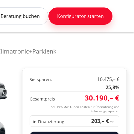
Beratung buchen
Konfigurator starten
limatronic+Parklenk
10.475,– €
Sie sparen:
25,8%
30.190,– €
Gesamtpreis
incl. 19% MwSt., den Kosten für Überführung und
Zulassungspapieren
203,– €
Finanzierung
mtl.