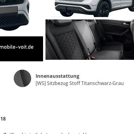
Matthias Voit
Geschäftsführung / Inhaber
Festnetz
0961 381 762
E-Mail
m.voit@automobile-v
Innenausstattung
Innenausstattung
[WS] Sitzbezug Stoff Titanschwarz-Grau
Termin buchen
R18