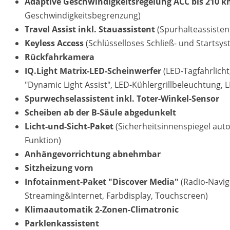
Adaptive Geschwindigkeitsregelung ACC bis 210 
Geschwindigkeitsbegrenzung)
Travel Assist inkl. Stauassistent
(Spurhalteassistent
Keyless Access
(Schlüsselloses Schließ- und Startsys
Rückfahrkamera
IQ.Light Matrix-LED-Scheinwerfer
(LED-Tagfahrlicht
"Dynamic Light Assist", LED-Kühlergrillbeleuchtung,
Spurwechselassistent inkl. Toter-Winkel-Sensor
Scheiben ab der B-Säule abgedunkelt
Licht-und-Sicht-Paket
(Sicherheitsinnenspiegel au
Funktion)
Anhängevorrichtung abnehmbar
Sitzheizung vorn
Infotainment-Paket "Discover Media"
(Radio-Navig
Streaming&Internet, Farbdisplay, Touchscreen)
Klimaautomatik 2-Zonen-Climatronic
Parklenkassistent