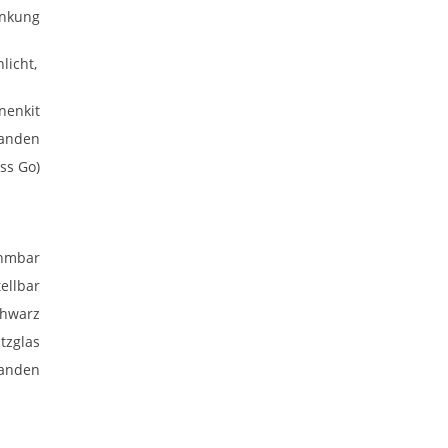
enkung
licht,
nenkit
anden
ss Go)
hmbar
ellbar
chwarz
tzglas
anden