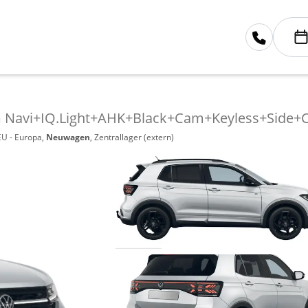
G Navi+IQ.Light+AHK+Black+Cam+Keyless+Side+C
EU - Europa,
Neuwagen
, Zentrallager (extern)