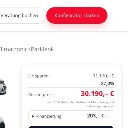
Beratung buchen
Konfigurator starten
limatronic+Parklenk
11.170,– €
Sie sparen:
27,0%
30.190,– €
Gesamtpreis
incl. 19% MwSt., den Kosten für Überführung und
Zulassungspapieren
203,– €
Finanzierung
mtl.