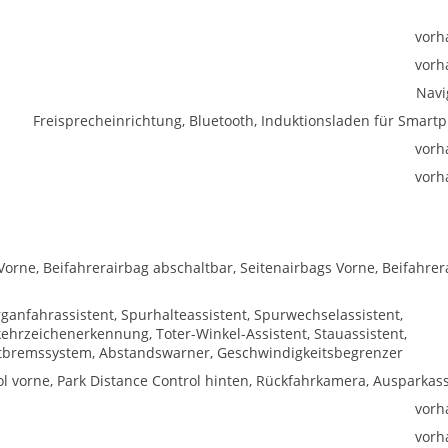
vorh
vorh
Navi
Freisprecheinrichtung, Bluetooth, Induktionsladen für Smart
vorh
vorh
Vorne, Beifahrerairbag abschaltbar, Seitenairbags Vorne, Beifahrer
ganfahrassistent, Spurhalteassistent, Spurwechselassistent,
hrzeichenerkennung, Toter-Winkel-Assistent, Stauassistent,
tbremssystem, Abstandswarner, Geschwindigkeitsbegrenzer
l vorne, Park Distance Control hinten, Rückfahrkamera, Ausparkass
vorh
vorh