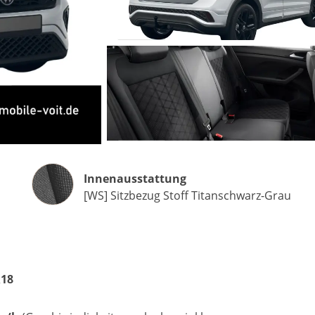
Matthias Voit
Geschäftsführung / Inhaber
Festnetz
0961 381 762
E-Mail
m.voit@automobile-v
Innenausstattung
Innenausstattung
[WS] Sitzbezug Stoff Titanschwarz-Grau
Termin buchen
R18