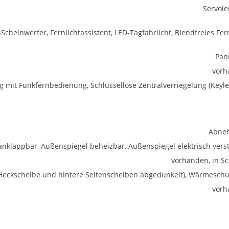
Servol
Scheinwerfer, Fernlichtassistent, LED-Tagfahrlicht, Blendfreies Fern
Pan
vorh
ng mit Funkfernbedienung, Schlüssellose Zentralverriegelung (Keyle
Abne
anklappbar, Außenspiegel beheizbar, Außenspiegel elektrisch verst
vorhanden, in S
 (Heckscheibe und hintere Seitenscheiben abgedunkelt), Wärmeschu
vorh