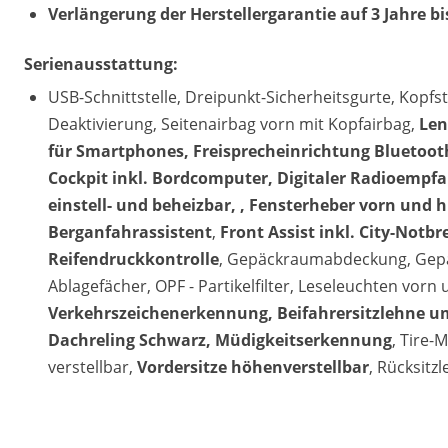
Verlängerung der Herstellergarantie auf 3 Jahre b
Serienausstattung:
USB-Schnittstelle, Dreipunkt-Sicherheitsgurte, Kopfst
Deaktivierung, Seitenairbag vorn mit Kopfairbag,
Len
für Smartphones, Freisprecheinrichtung Bluetooth
Cockpit inkl. Bordcomputer, Digitaler Radioempfa
einstell- und beheizbar, , Fensterheber vorn und h
Berganfahrassistent
,
Front Assist inkl. City-Notb
Reifendruckkontrolle
, Gepäckraumabdeckung, Gepä
Ablagefächer, OPF - Partikelfilter, Leseleuchten vorn 
Verkehrszeichenerkennung, Beifahrersitzlehne um
Dachreling Schwarz, Müdigkeitserkennung
, Tire-M
verstellbar,
Vordersitze höhenverstellbar
, Rücksitz