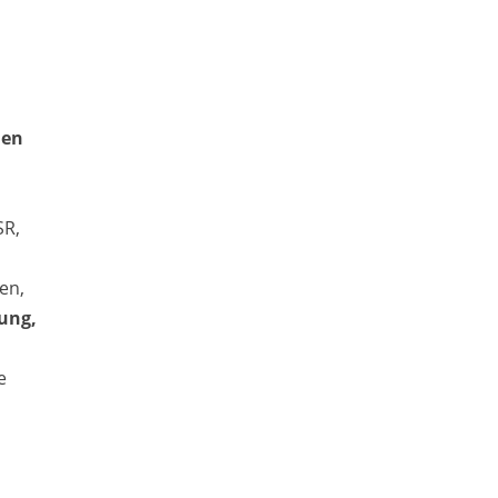
den
SR,
en,
ung,
e