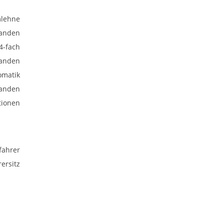
mlehne
anden
 4-fach
anden
omatik
anden
tionen
fahrer
ersitz