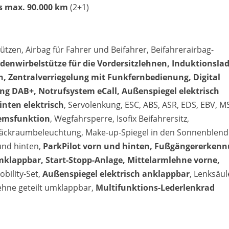
is max. 90.000 km
(2+1)
ützen, Airbag für Fahrer und Beifahrer, Beifahrerairbag-
denwirbelstütze für die Vordersitzlehnen, Induktionsla
, Zentralverriegelung mit Funkfernbedienung, Digital
ng DAB+, Notrufsystem eCall, Außenspiegel elektrisch
inten elektrisch
, Servolenkung, ESC, ABS, ASR, EDS, EBV, M
remsfunktion
, Wegfahrsperre, Isofix Beifahrersitz,
ckraumbeleuchtung, Make-up-Spiegel in den Sonnenblend
und hinten,
ParkPilot vorn und hinten, Fußgängererkenn
klappbar, Start-Stopp-Anlage, Mittelarmlehne vorne,
obility-Set,
Außenspiegel elektrisch anklappbar
, Lenksäul
lehne geteilt umklappbar,
Multifunktions-Lederlenkrad