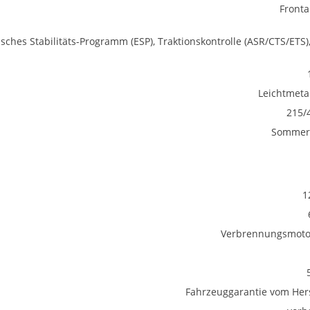
Fronta
isches Stabilitäts-Programm (ESP), Traktionskontrolle (ASR/CTS/ETS)
Leichtmetal
215/
Sommerr
1
Verbrennungsmotor
Fahrzeuggarantie vom Hers