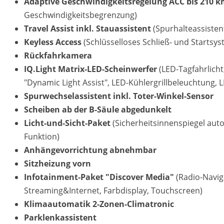
Adaptive Geschwindigkeitsregelung ACC bis 210 
Geschwindigkeitsbegrenzung)
Travel Assist inkl. Stauassistent
(Spurhalteassistent
Keyless Access
(Schlüsselloses Schließ- und Startsys
Rückfahrkamera
IQ.Light Matrix-LED-Scheinwerfer
(LED-Tagfahrlicht
"Dynamic Light Assist", LED-Kühlergrillbeleuchtung,
Spurwechselassistent inkl. Toter-Winkel-Sensor
Scheiben ab der B-Säule abgedunkelt
Licht-und-Sicht-Paket
(Sicherheitsinnenspiegel au
Funktion)
Anhängevorrichtung abnehmbar
Sitzheizung vorn
Infotainment-Paket "Discover Media"
(Radio-Navig
Streaming&Internet, Farbdisplay, Touchscreen)
Klimaautomatik 2-Zonen-Climatronic
Parklenkassistent