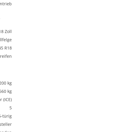
ntrieb
,
18 Zoll
lfelge
45 R18
eifen
200 kg
660 kg
 (ICE)
5
5-türig
teller