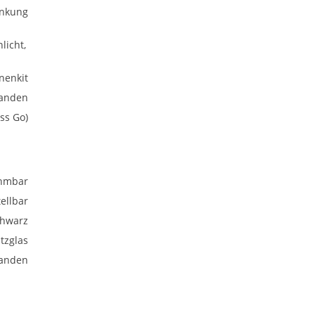
enkung
licht,
nenkit
anden
ss Go)
hmbar
ellbar
chwarz
tzglas
anden