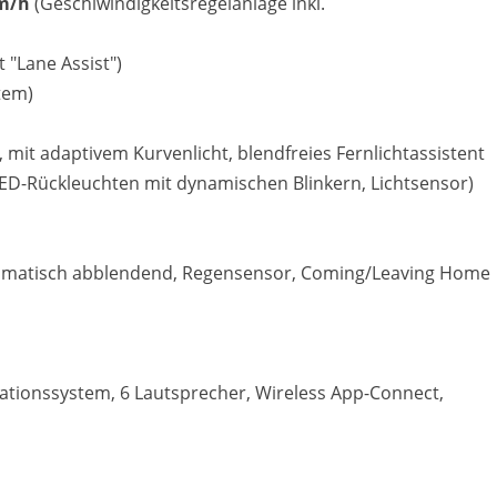
km/h
(Geschiwindigkeitsregelanlage inkl.
 "Lane Assist")
tem)
, mit adaptivem Kurvenlicht, blendfreies Fernlichtassistent
 LED-Rückleuchten mit dynamischen Blinkern, Lichtsensor)
tomatisch abblendend, Regensensor, Coming/Leaving Home
ationssystem, 6 Lautsprecher, Wireless App-Connect,