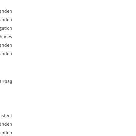
anden
anden
gation
phones
anden
anden
airbag
istent
anden
anden