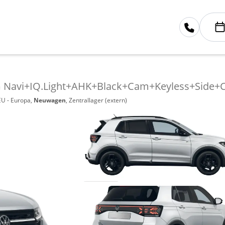
G Navi+IQ.Light+AHK+Black+Cam+Keyless+Side+C
EU - Europa,
Neuwagen
, Zentrallager (extern)